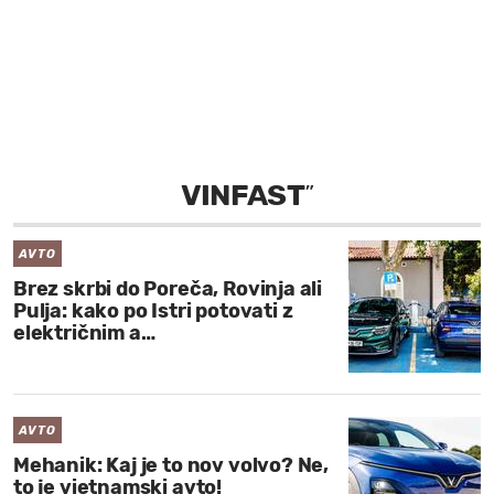
MOJ SANJ
VINFAST
”
AVTO
Brez skrbi do Poreča, Rovinja ali
Pulja: kako po Istri potovati z
električnim a…
AVTO
Mehanik: Kaj je to nov volvo? Ne,
to je vietnamski avto!