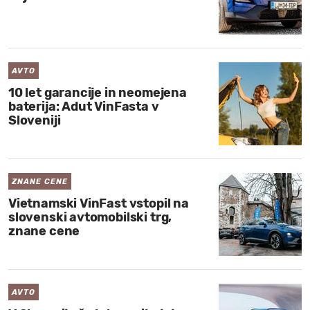
AVTO
10 let garancije in neomejena
baterija: Adut VinFasta v
Sloveniji
ZNANE CENE
Vietnamski VinFast vstopil na
slovenski avtomobilski trg,
znane cene
AVTO