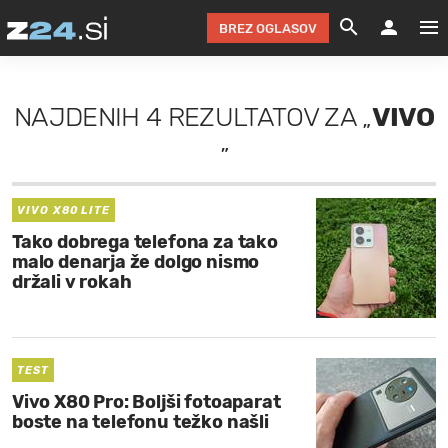
BREZ OGLASOV
GRADIMO &
OLIMPI
EKO 
INTE
T
SLOV
NAJDENIH
4 REZULTATOV
ZA
„
VIVO
KOMENTARJ
FILM & G
NEPRE
AVTO 
NO
FI
SV
”
ČRNA 
KOMB
VARČ
AKT
KO
BI
ŠP
FESTIVAL ZA L
LEPOT
MOTO
NA 
NA
O
MAG
VIVO X80 LITE
Tako dobrega telefona za tako
ODNOSI IN
ŽIVLJEN
IZ DR
KOLE
E-
ZDR
POGLEJ
malo denarja že dolgo nismo
držali v rokah
HOROSKOP IN
PRAVNI
ŠOFER
ZIMSK
PRE
AV
JOO
IN
POPO
POGLEJ
POGLEJ
POGLEJ
SEM 
POD S
POGLEJ
TEST
Vivo X80 Pro: Boljši fotoaparat
TRAJN
POGLEJ
boste na telefonu težko našli
ŽURNAL P