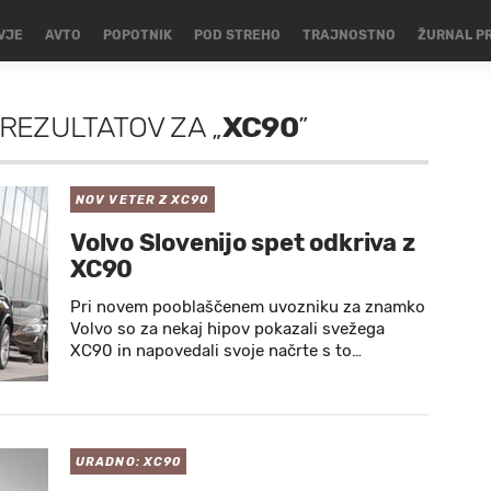
VJE
AVTO
POPOTNIK
POD STREHO
TRAJNOSTNO
ŽURNAL P
 REZULTATOV
ZA
„
XC90
”
NOV VETER Z XC90
Volvo Slovenijo spet odkriva z
XC90
Pri novem pooblaščenem uvozniku za znamko
Volvo so za nekaj hipov pokazali svežega
XC90 in napovedali svoje načrte s to…
URADNO: XC90