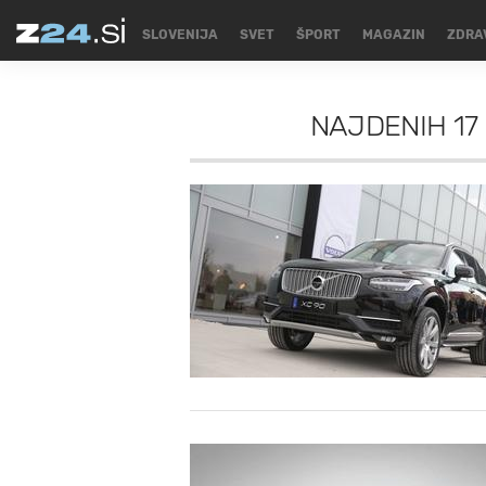
SLOVENIJA
SVET
ŠPORT
MAGAZIN
ZDRA
NAJDENIH
17