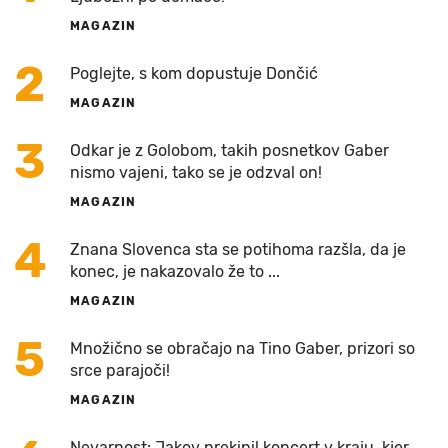
MAGAZIN
2
Poglejte, s kom dopustuje Dončić
MAGAZIN
3
Odkar je z Golobom, takih posnetkov Gaber
nismo vajeni, tako se je odzval on!
MAGAZIN
4
Znana Slovenca sta se potihoma razšla, da je
konec, je nakazovalo že to ...
MAGAZIN
5
Množično se obračajo na Tino Gaber, prizori so
srce parajoči!
MAGAZIN
Nevarnost: Jakov prekinil koncert v kraju, kjer