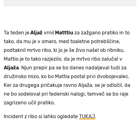
Ta teden je
Aljaž
vrnil
Matttiu
za zažgano pratiko in to
tako, da mu je v omaro, med toaletne potrebščine,
podtaknil mrtvo ribo, ki jo je še živo našel ob ribniku.
Mattio je to tako razjezilo, da je mrtvo ribo zalučal v
Aljaža
. Njun prepir pa se bo danes nadaljeval tudi za
družinsko mizo, ko bo Mattia postal prvi dvobojevalec.
Ker za drugega pričakuje ravno Aljaža, se je odločil, da
ne bo sodeloval pri tedenski nalogi, temveč se bo raje
zagrizeno učil pratiko.
Incident z ribo si lahko ogledate
TUKAJ
.