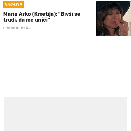
MAGAZIN
Maria Arko (Kmetija): "Bivši se
trudi, da me uniči"
PREBERI VEČ…