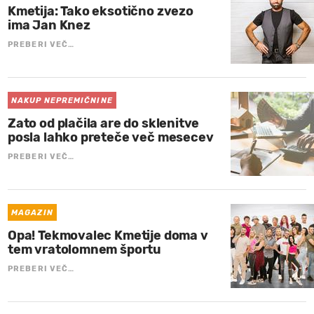
Kmetija: Tako eksotično zvezo
ima Jan Knez
PREBERI VEČ…
NAKUP NEPREMIČNINE
Zato od plačila are do sklenitve
posla lahko preteče več mesecev
PREBERI VEČ…
MAGAZIN
Opa! Tekmovalec Kmetije doma v
tem vratolomnem športu
PREBERI VEČ…