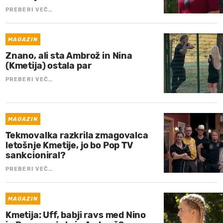
PREBERI VEČ…
MAGAZIN
Znano, ali sta Ambrož in Nina
(Kmetija) ostala par
PREBERI VEČ…
MAGAZIN
Tekmovalka razkrila zmagovalca
letošnje Kmetije, jo bo Pop TV
sankcioniral?
PREBERI VEČ…
MAGAZIN
Kmetija: Uff, babji ravs med Nino