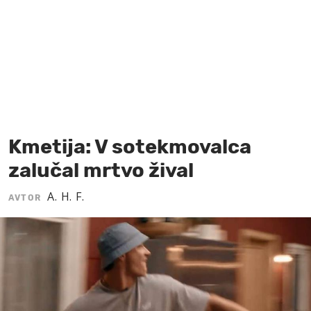
MOJ SANJ
Kmetija: V sotekmovalca
zalučal mrtvo žival
A. H. F.
AVTOR