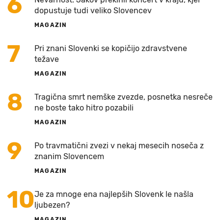
6
dopustuje tudi veliko Slovencev
MAGAZIN
7
Pri znani Slovenki se kopičijo zdravstvene
težave
MAGAZIN
8
Tragična smrt nemške zvezde, posnetka nesreče
ne boste tako hitro pozabili
MAGAZIN
9
Po travmatični zvezi v nekaj mesecih noseča z
znanim Slovencem
MAGAZIN
10
Je za mnoge ena najlepših Slovenk le našla
ljubezen?
MAGAZIN