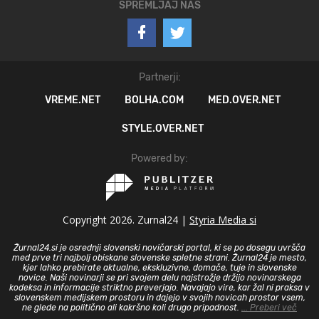
SPREMLJAJ NAS
Partnerji:
VREME.NET
BOLHA.COM
MED.OVER.NET
STYLE.OVER.NET
Powered by:
Copyright 2026. Zurnal24 |
Styria Media si
Žurnal24.si je osrednji slovenski novičarski portal, ki se po dosegu uvršča
med prve tri najbolj obiskane slovenske spletne strani. Žurnal24 je mesto,
kjer lahko prebirate aktualne, ekskluzivne, domače, tuje in slovenske
novice. Naši novinarji se pri svojem delu najstrožje držijo novinarskega
kodeksa in informacije striktno preverjajo. Navajajo vire, kar žal ni praksa v
slovenskem medijskem prostoru in dajejo v svojih novicah prostor vsem,
ne glede na politično ali kakršno koli drugo pripadnost.
... Preberi več