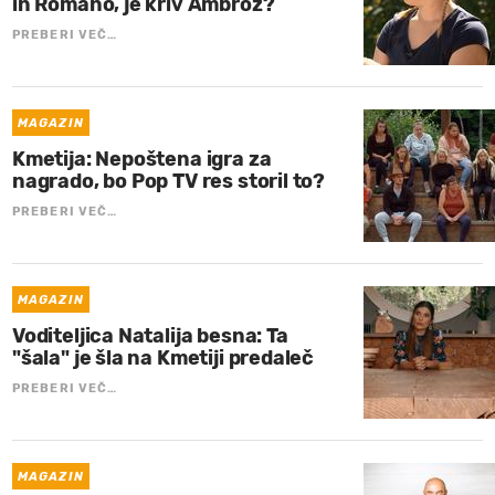
in Romano, je kriv Ambrož?
PREBERI VEČ…
MAGAZIN
Kmetija: Nepoštena igra za
nagrado, bo Pop TV res storil to?
PREBERI VEČ…
MAGAZIN
Voditeljica Natalija besna: Ta
"šala" je šla na Kmetiji predaleč
PREBERI VEČ…
MAGAZIN