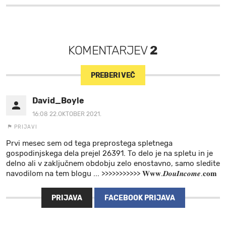
KOMENTARJEV
2
PREBERI VEČ
David_Boyle
16:08 22.OKTOBER 2021.
PRIJAVI
Prvi mesec sem od tega preprostega spletnega
gospodinjskega dela prejel 26391. To delo je na spletu in je
delno ali v zaključnem obdobju zelo enostavno, samo sledite
navodilom na tem blogu ... >>>>>>>>>>> 𝐖𝐰𝐰.𝑫𝒐𝒖𝑰𝒏𝒄𝒐𝒎𝒆.𝐜𝐨𝐦
PRIJAVA
FACEBOOK PRIJAVA