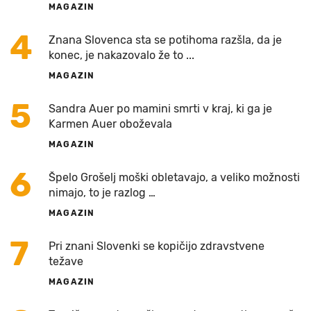
MAGAZIN
4
Znana Slovenca sta se potihoma razšla, da je
konec, je nakazovalo že to ...
MAGAZIN
5
Sandra Auer po mamini smrti v kraj, ki ga je
Karmen Auer oboževala
MAGAZIN
6
Špelo Grošelj moški obletavajo, a veliko možnosti
nimajo, to je razlog …
MAGAZIN
7
Pri znani Slovenki se kopičijo zdravstvene
težave
MAGAZIN