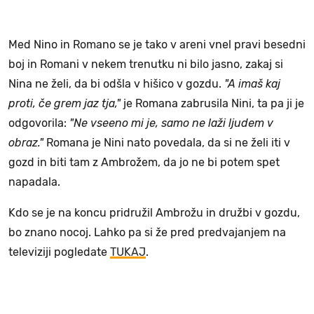
Med Nino in Romano se je tako v areni vnel pravi besedni
boj in Romani v nekem trenutku ni bilo jasno, zakaj si
Nina ne želi, da bi odšla v hišico v gozdu.
"A imaš kaj
proti, če grem jaz tja,"
je Romana zabrusila Nini, ta pa ji je
odgovorila:
"Ne vseeno mi je, samo ne laži ljudem v
obraz."
Romana je Nini nato povedala, da si ne želi iti v
gozd in biti tam z Ambrožem, da jo ne bi potem spet
napadala.
Kdo se je na koncu pridružil Ambrožu in družbi v gozdu,
bo znano nocoj. Lahko pa si že pred predvajanjem na
televiziji pogledate
TUKAJ
.