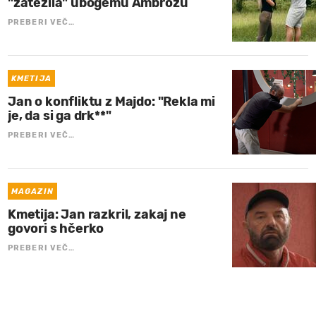
"zatežila" ubogemu Ambrožu
PREBERI VEČ…
KMETIJA
Jan o konfliktu z Majdo: "Rekla mi
je, da si ga drk**"
PREBERI VEČ…
MAGAZIN
Kmetija: Jan razkril, zakaj ne
govori s hčerko
PREBERI VEČ…