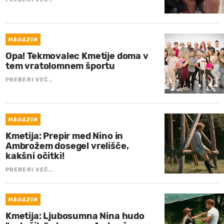
MAGAZIN
Opa! Tekmovalec Kmetije doma v
tem vratolomnem športu
PREBERI VEČ…
MAGAZIN
Kmetija: Prepir med Nino in
Ambrožem dosegel vrelišče,
kakšni očitki!
PREBERI VEČ…
MAGAZIN
Kmetija: Ljubosumna Nina hudo