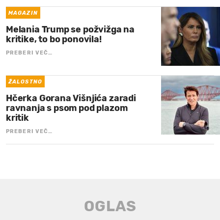
MAGAZIN
Melania Trump se požvižga na
kritike, to bo ponovila!
PREBERI VEČ…
ŽALOSTNO
Hčerka Gorana Višnjića zaradi
ravnanja s psom pod plazom
kritik
PREBERI VEČ…