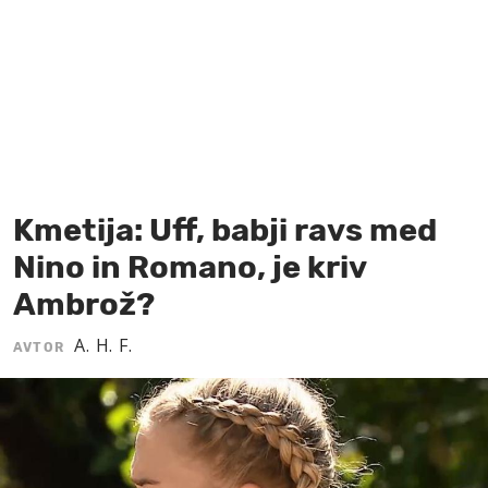
MOJ SANJ
Kmetija: Uff, babji ravs med
Nino in Romano, je kriv
Ambrož?
A. H. F.
AVTOR