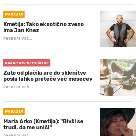
MAGAZIN
Kmetija: Tako eksotično zvezo
ima Jan Knez
PREBERI VEČ…
NAKUP NEPREMIČNINE
Zato od plačila are do sklenitve
posla lahko preteče več mesecev
PREBERI VEČ…
MAGAZIN
Maria Arko (Kmetija): "Bivši se
trudi, da me uniči"
PREBERI VEČ…