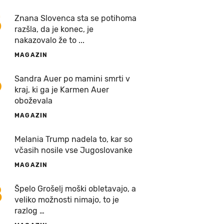
5
Znana Slovenca sta se potihoma
razšla, da je konec, je
nakazovalo že to ...
MAGAZIN
6
Sandra Auer po mamini smrti v
kraj, ki ga je Karmen Auer
oboževala
MAGAZIN
7
Melania Trump nadela to, kar so
včasih nosile vse Jugoslovanke
MAGAZIN
8
Špelo Grošelj moški obletavajo, a
veliko možnosti nimajo, to je
razlog …