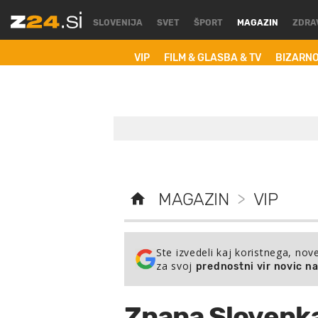
SLOVENIJA
SVET
ŠPORT
MAGAZIN
ZDRA
VIP
FILM & GLASBA & TV
BIZARN
MAGAZIN
>
VIP
Ste izvedeli kaj koristnega, nov
za svoj
prednostni vir novic n
Znana Slovenka 