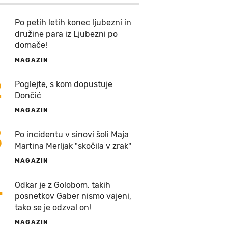
Po petih letih konec ljubezni in
družine para iz Ljubezni po
domače!
MAGAZIN
2
Poglejte, s kom dopustuje
Dončić
MAGAZIN
3
Po incidentu v sinovi šoli Maja
Martina Merljak "skočila v zrak"
MAGAZIN
4
Odkar je z Golobom, takih
posnetkov Gaber nismo vajeni,
tako se je odzval on!
MAGAZIN