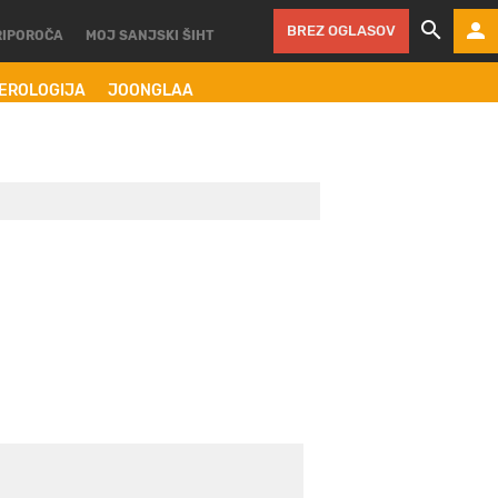
BREZ OGLASOV
RIPOROČA
MOJ SANJSKI ŠIHT
MEROLOGIJA
JOONGLAA