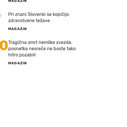
MAGAZIN
9
Pri znani Slovenki se kopičijo
zdravstvene težave
MAGAZIN
10
Tragična smrt nemške zvezde,
posnetka nesreče ne boste tako
hitro pozabili
MAGAZIN