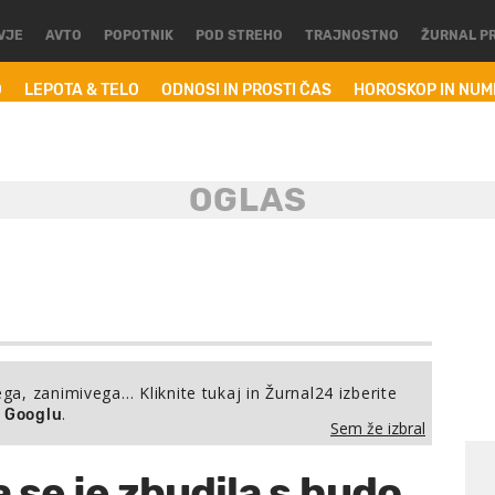
VJE
AVTO
POPOTNIK
POD STREHO
TRAJNOSTNO
ŽURNAL P
O
LEPOTA & TELO
ODNOSI IN PROSTI ČAS
HOROSKOP IN NU
ega, zanimivega… Kliknite tukaj in Žurnal24 izberite
.
a Googlu
Sem že izbral
se je zbudila s hudo