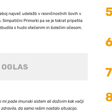
 seboj največ udeležb v resničnostnih šovih v
č
. Simpatični Primorki pa se je tokrat pripetila
e zbudila s hudo otečenim in bolečim očesom.
o mi pade imunski sistem ali doživim kak večji
zdravila, da sama rešim nastalo situacijo.