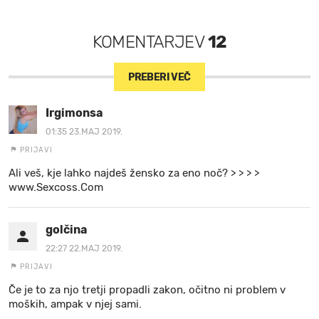
KOMENTARJEV
12
PREBERI VEČ
Irgimonsa
01:35 23.MAJ 2019.
PRIJAVI
Ali veš, kje lahko najdeš žensko za eno noč? > > > >
www.Sexcoss.Com
golčina
22:27 22.MAJ 2019.
PRIJAVI
Če je to za njo tretji propadli zakon, očitno ni problem v
moških, ampak v njej sami.