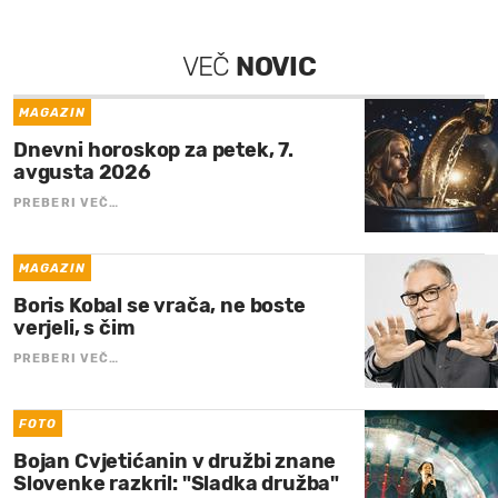
VEČ
NOVIC
MAGAZIN
Dnevni horoskop za petek, 7.
avgusta 2026
PREBERI VEČ…
MAGAZIN
Boris Kobal se vrača, ne boste
verjeli, s čim
PREBERI VEČ…
FOTO
Bojan Cvjetićanin v družbi znane
Slovenke razkril: "Sladka družba"