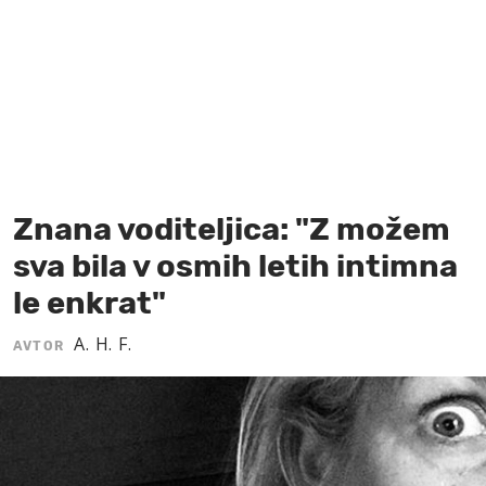
MOJ SANJ
Znana voditeljica: "Z možem
sva bila v osmih letih intimna
le enkrat"
A. H. F.
AVTOR