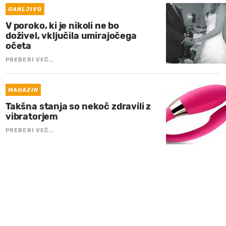
GANLJIVO
V poroko, ki je nikoli ne bo
doživel, vključila umirajočega
očeta
PREBERI VEČ…
MAGAZIN
Takšna stanja so nekoč zdravili z
vibratorjem
PREBERI VEČ…