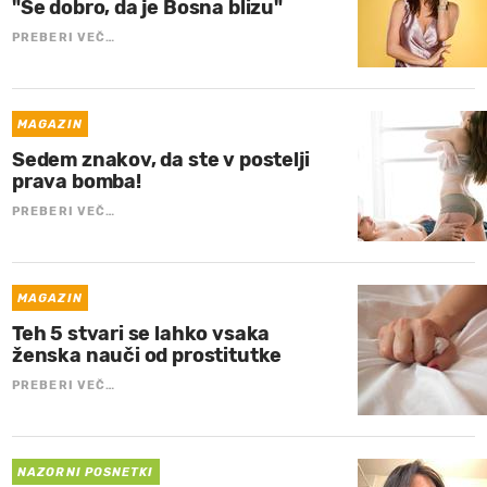
"Še dobro, da je Bosna blizu"
PREBERI VEČ…
MAGAZIN
Sedem znakov, da ste v postelji
prava bomba!
PREBERI VEČ…
MAGAZIN
Teh 5 stvari se lahko vsaka
ženska nauči od prostitutke
PREBERI VEČ…
NAZORNI POSNETKI