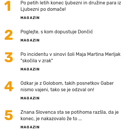
1
Po petih letih konec ljubezni in družine para iz
Ljubezni po domače!
MAGAZIN
2
Poglejte, s kom dopustuje Dončić
MAGAZIN
3
Po incidentu v sinovi šoli Maja Martina Merljak
"skočila v zrak"
MAGAZIN
4
Odkar je z Golobom, takih posnetkov Gaber
nismo vajeni, tako se je odzval on!
MAGAZIN
5
Znana Slovenca sta se potihoma razšla, da je
konec, je nakazovalo že to ...
MAGAZIN