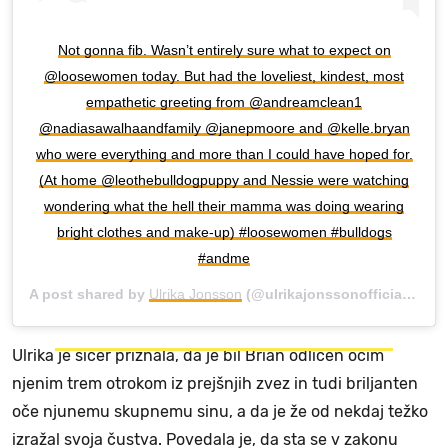
Not gonna fib. Wasn’t entirely sure what to expect on
@loosewomen today. But had the loveliest, kindest, most
empathetic greeting from @andreamclean1
@nadiasawalhaandfamily @janepmoore and @kelle.bryan
who were everything and more than I could have hoped for.
(At home @leothebulldogpuppy and Nessie were watching
wondering what the hell their mamma was doing wearing
bright clothes and make-up) #loosewomen #bulldogs
#andme
A post shared by
Ulrika Jonsson
(@ulrikajonssonofficial) on
M
Ulrika je sicer priznala, da je bil Brian odličen očim
njenim trem otrokom iz prejšnjih zvez in tudi briljanten
oče njunemu skupnemu sinu, a da je že od nekdaj težko
izražal svoja čustva. Povedala je, da sta se v zakonu