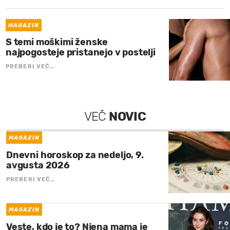
MAGAZIN
S temi moškimi ženske
najpogosteje pristanejo v postelji
PREBERI VEČ…
VEČ
NOVIC
MAGAZIN
Dnevni horoskop za nedeljo, 9.
avgusta 2026
PREBERI VEČ…
MAGAZIN
Veste, kdo je to? Njena mama je