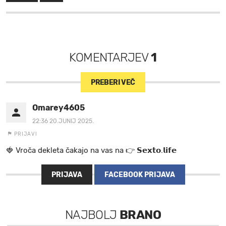
KOMENTARJEV
1
PREBERI VEČ
Omarey4605
22:36 20.JUNIJ 2025.
PRIJAVI
🍓 V r o č a d e k l e t a ča k a jo na va s n a 👉 𝗦𝗲𝘅𝘁𝗼.𝗹𝗶𝗳𝗲
PRIJAVA
FACEBOOK PRIJAVA
NAJBOLJ
BRANO