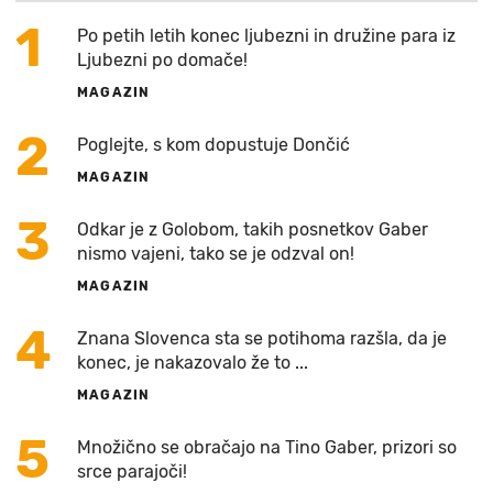
1
Po petih letih konec ljubezni in družine para iz
Ljubezni po domače!
MAGAZIN
2
Poglejte, s kom dopustuje Dončić
MAGAZIN
3
Odkar je z Golobom, takih posnetkov Gaber
nismo vajeni, tako se je odzval on!
MAGAZIN
4
Znana Slovenca sta se potihoma razšla, da je
konec, je nakazovalo že to ...
MAGAZIN
5
Množično se obračajo na Tino Gaber, prizori so
srce parajoči!