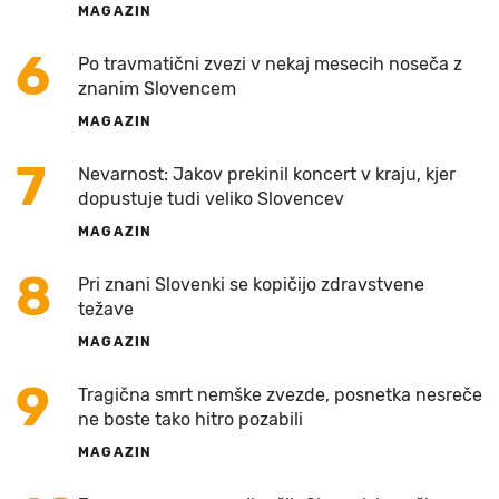
MAGAZIN
6
Po travmatični zvezi v nekaj mesecih noseča z
znanim Slovencem
MAGAZIN
7
Nevarnost: Jakov prekinil koncert v kraju, kjer
dopustuje tudi veliko Slovencev
MAGAZIN
8
Pri znani Slovenki se kopičijo zdravstvene
težave
MAGAZIN
9
Tragična smrt nemške zvezde, posnetka nesreče
ne boste tako hitro pozabili
MAGAZIN