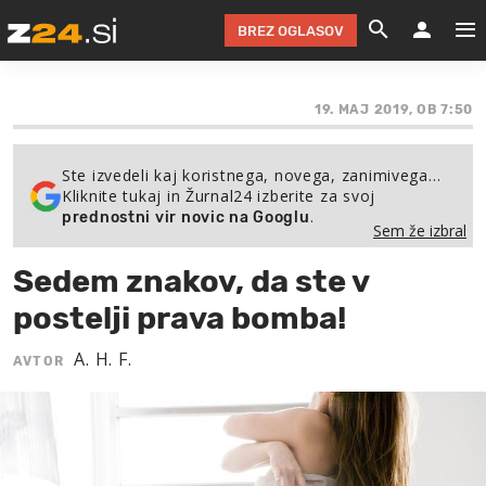
BREZ OGLASOV
GRADIMO &
OLIMPI
EKO 
INTE
T
SLOV
19. MAJ 2019, OB 7:50
KOMENTARJ
FILM & G
NEPRE
AVTO 
NO
FI
SV
Ste izvedeli kaj koristnega, novega, zanimivega…
ČRNA 
KOMB
VARČ
AKT
KO
BI
ŠP
Kliknite tukaj in Žurnal24 izberite za svoj
.
prednostni vir novic na Googlu
FESTIVAL ZA L
LEPOT
MOTO
NA 
NA
O
MAG
Sem že izbral
ODNOSI IN
ŽIVLJEN
IZ DR
KOLE
E-
ZDR
POGLEJ
Sedem znakov, da ste v
HOROSKOP IN
PRAVNI
ŠOFER
ZIMSK
PRE
AV
postelji prava bomba!
JOO
IN
POPO
POGLEJ
POGLEJ
POGLEJ
A. H. F.
AVTOR
SEM 
POD S
POGLEJ
TRAJN
POGLEJ
ŽURNAL P