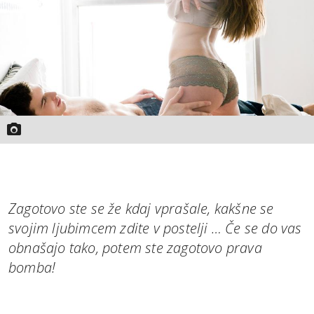
MOJ SANJ
Zagotovo ste se že kdaj vprašale, kakšne se
svojim ljubimcem zdite v postelji … Če se do vas
obnašajo tako, potem ste zagotovo prava
bomba!