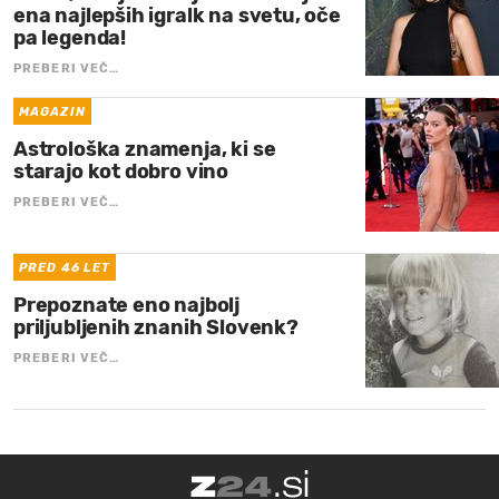
ena najlepših igralk na svetu, oče
pa legenda!
PREBERI VEČ…
MAGAZIN
Astrološka znamenja, ki se
starajo kot dobro vino
PREBERI VEČ…
PRED 46 LET
Prepoznate eno najbolj
priljubljenih znanih Slovenk?
PREBERI VEČ…