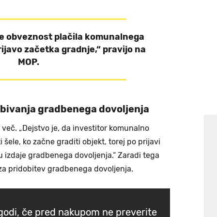
se obveznost plačila komunalnega
ijavo začetka gradnje,“ pravijo na
MOP.
dobivanja gradbenega dovoljenja
 več. „Dejstvo je, da investitor komunalno
šele, ko začne graditi objekt, torej po prijavi
u izdaje gradbenega dovoljenja.“ Zaradi tega
 za pridobitev gradbenega dovoljenja.
zgodi, če pred nakupom ne preverite