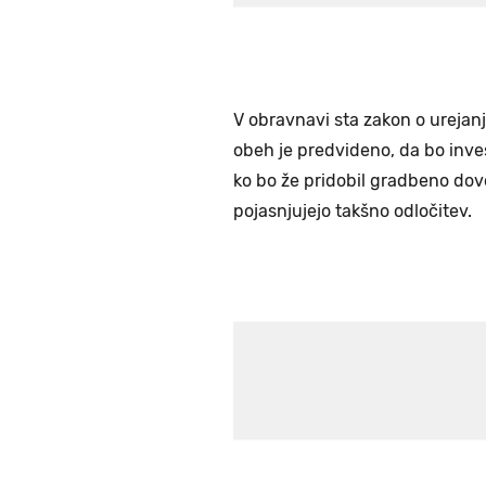
V obravnavi sta zakon o urejan
obeh je predvideno, da bo inves
ko bo že pridobil gradbeno dovo
pojasnjujejo takšno odločitev.