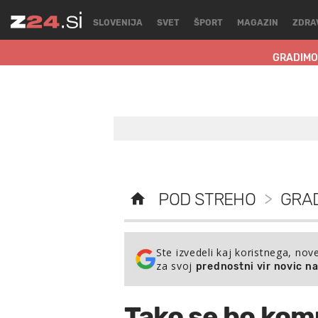
SLOVENIJA
SVET
ŠPORT
MAGAZIN
ZDRA
GRADIMO
POD STREHO
>
GRA
Ste izvedeli kaj koristnega, nov
za svoj
prednostni vir novic n
Tako se bo kom