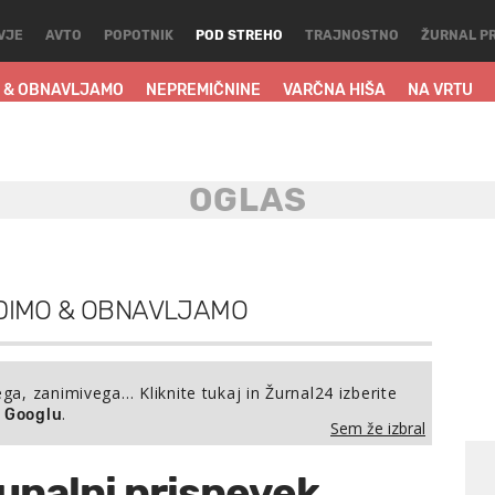
VJE
AVTO
POPOTNIK
POD STREHO
TRAJNOSTNO
ŽURNAL P
 & OBNAVLJAMO
NEPREMIČNINE
VARČNA HIŠA
NA VRTU
DIMO & OBNAVLJAMO
ega, zanimivega… Kliknite tukaj in Žurnal24 izberite
.
a Googlu
Sem že izbral
unalni prispevek