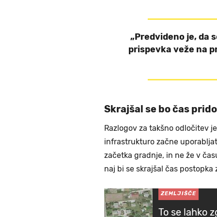
„Predvideno je, da 
prispevka veže na pr
Skrajšal se bo čas pri
Razlogov za takšno odločitev je
infrastrukturo začne uporabljati 
začetka gradnje, in ne že v čas
naj bi se skrajšal čas postopka
ZEMLJIŠČE
To se lahko 