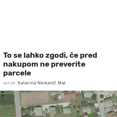
MOJ SANJ
To se lahko zgodi, če pred
nakupom ne preverite
parcele
Katarina Nemanič Mal
AVTOR