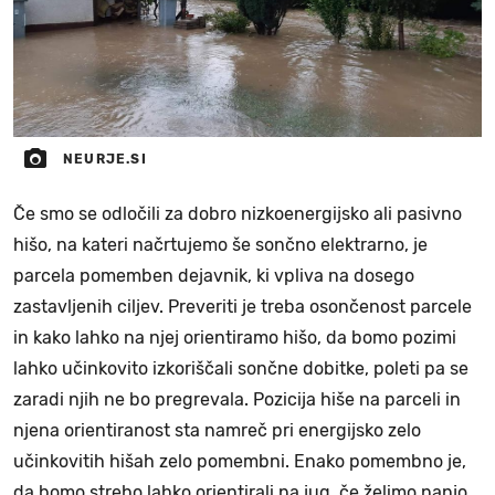
NEURJE.SI
Če smo se odločili za dobro nizkoenergijsko ali pasivno
hišo, na kateri načrtujemo še sončno elektrarno, je
parcela pomemben dejavnik, ki vpliva na dosego
zastavljenih ciljev. Preveriti je treba osončenost parcele
in kako lahko na njej orientiramo hišo, da bomo pozimi
lahko učinkovito izkoriščali sončne dobitke, poleti pa se
zaradi njih ne bo pregrevala. Pozicija hiše na parceli in
njena orientiranost sta namreč pri energijsko zelo
učinkovitih hišah zelo pomembni. Enako pomembno je,
da bomo streho lahko orientirali na jug, če želimo nanjo