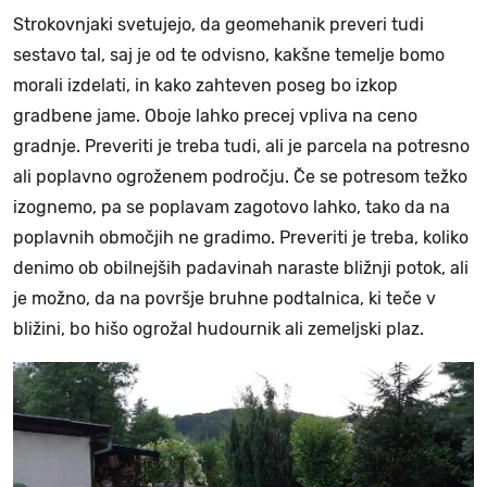
Strokovnjaki svetujejo, da geomehanik preveri tudi
sestavo tal, saj je od te odvisno, kakšne temelje bomo
morali izdelati, in kako zahteven poseg bo izkop
gradbene jame. Oboje lahko precej vpliva na ceno
gradnje. Preveriti je treba tudi, ali je parcela na potresno
ali poplavno ogroženem področju. Če se potresom težko
izognemo, pa se poplavam zagotovo lahko, tako da na
poplavnih območjih ne gradimo. Preveriti je treba, koliko
denimo ob obilnejših padavinah naraste bližnji potok, ali
je možno, da na površje bruhne podtalnica, ki teče v
bližini, bo hišo ogrožal hudournik ali zemeljski plaz.