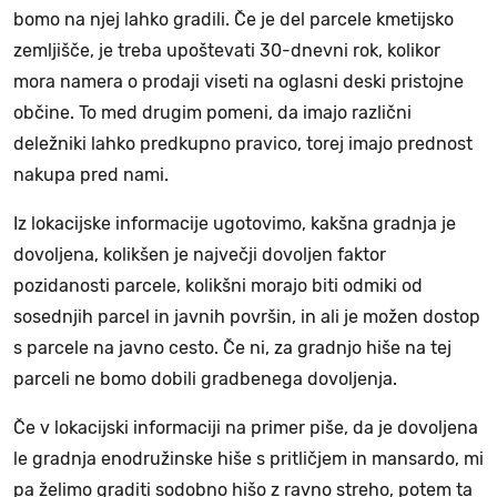
bomo na njej lahko gradili. Če je del parcele kmetijsko
zemljišče, je treba upoštevati 30-dnevni rok, kolikor
mora namera o prodaji viseti na oglasni deski pristojne
občine. To med drugim pomeni, da imajo različni
deležniki lahko predkupno pravico, torej imajo prednost
nakupa pred nami.
Iz lokacijske informacije ugotovimo, kakšna gradnja je
dovoljena, kolikšen je največji dovoljen faktor
pozidanosti parcele, kolikšni morajo biti odmiki od
sosednjih parcel in javnih površin, in ali je možen dostop
s parcele na javno cesto. Če ni, za gradnjo hiše na tej
parceli ne bomo dobili gradbenega dovoljenja.
Če v lokacijski informaciji na primer piše, da je dovoljena
le gradnja enodružinske hiše s pritličjem in mansardo, mi
pa želimo graditi sodobno hišo z ravno streho, potem ta