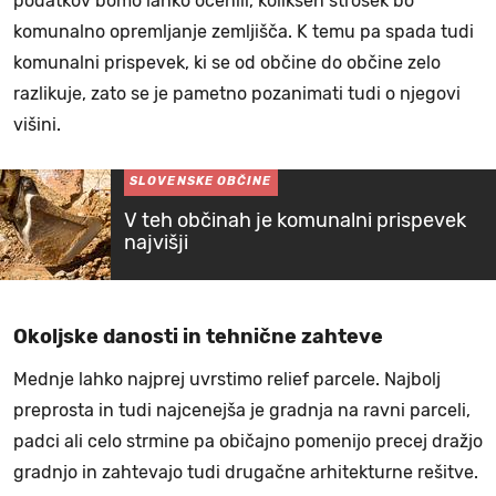
podatkov bomo lahko ocenili, kolikšen strošek bo
komunalno opremljanje zemljišča. K temu pa spada tudi
komunalni prispevek, ki se od občine do občine zelo
razlikuje, zato se je pametno pozanimati tudi o njegovi
višini.
SLOVENSKE OBČINE
V teh občinah je komunalni prispevek
najvišji
Okoljske danosti in tehnične zahteve
Mednje lahko najprej uvrstimo relief parcele. Najbolj
preprosta in tudi najcenejša je gradnja na ravni parceli,
padci ali celo strmine pa običajno pomenijo precej dražjo
gradnjo in zahtevajo tudi drugačne arhitekturne rešitve.