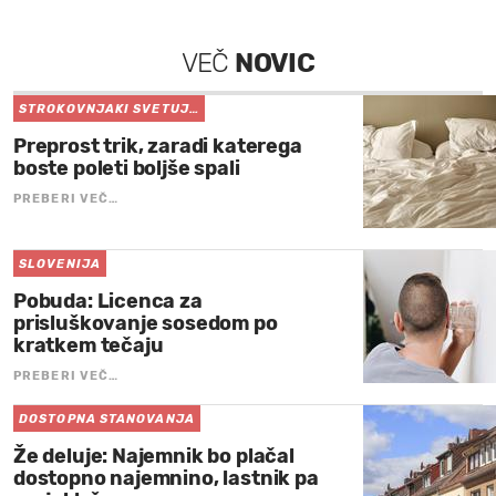
VEČ
NOVIC
STROKOVNJAKI SVETUJ…
Preprost trik, zaradi katerega
boste poleti boljše spali
PREBERI VEČ…
SLOVENIJA
Pobuda: Licenca za
prisluškovanje sosedom po
kratkem tečaju
PREBERI VEČ…
DOSTOPNA STANOVANJA
Že deluje: Najemnik bo plačal
dostopno najemnino, lastnik pa