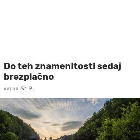
MOJ SANJ
Do teh znamenitosti sedaj
brezplačno
St. P.
AVTOR