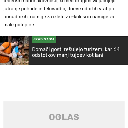
tedenski nabor aktivnosti, ki med drugimi vključujejo
jutranje pohode in telovadbo, dneve odprtih vrat pri
ponudnikih, namige za izlete z e-kolesi in namige za
male potepine.
STATISTIKA
Domači gosti rešujejo turizem; kar 64
odstotkov manj tujcev kot lani