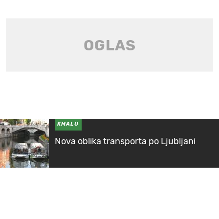
KMALU
Nova oblika transporta po Ljubljani