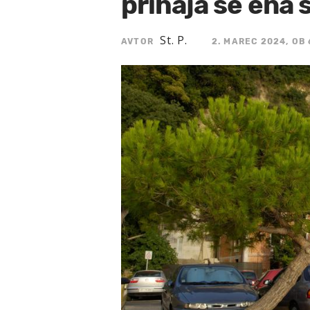
prihaja še en
St. P.
AVTOR
2. MAREC 2024, OB 