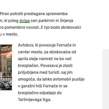
 Piran potrdili predlagane spremembe
an, ki poleg
dviga
cen parkirnin in širjenja
e eno pomembno novost. Z njo bodo obiskovalci
u v mesto.
Avtobus, ki povezuje Fornače in
center mesta, za obiskovalce od
aprila dalje namreč ne bo več
brezplačen. Povezava je zlasti
priljubljena med turisti, saj jim
omogoča, da lahko avtomobil pustijo
v garažni hiši Fornače in se
brezplačno odpeljejo do
Tartinijevega trga.