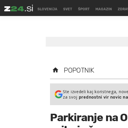
SLOVENIJA
SVET
ŠPORT
MAGAZIN
ZDRA
POPOTNIK
Ste izvedeli kaj koristnega, nov
za svoj
prednostni vir novic n
Parkiranje na O