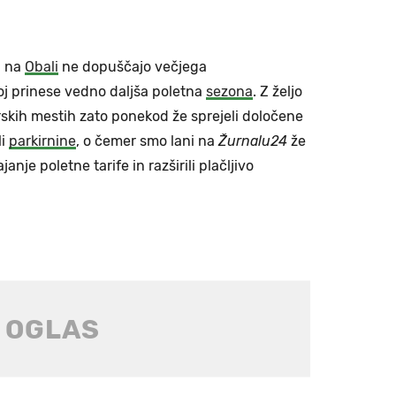
a na
Obali
ne dopuščajo večjega
boj prinese vedno daljša poletna
sezona
. Z željo
rskih mestih zato ponekod že sprejeli določene
li
parkirnine
, o čemer smo lani na
Žurnalu24
že
janje poletne tarife in razširili plačljivo