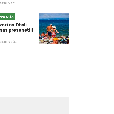
BERI VEČ…
PORTAŽA
zori na Obali
nas presenetili
BERI VEČ…