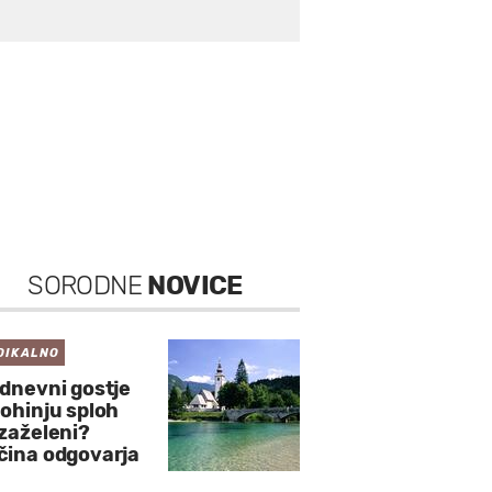
SORODNE
NOVICE
DIKALNO
 dnevni gostje
Bohinju sploh
 zaželeni?
čina odgovarja