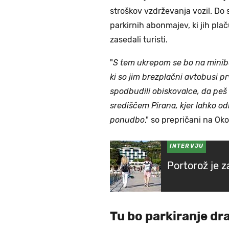
stroškov vzdrževanja vozil. Do se
parkirnih abonmajev, ki jih pl
zasedali turisti.
"
S tem ukrepom se bo na minibu
ki so jim brezplačni avtobusi
spodbudili obiskovalce, da pe
središčem Pirana, kjer lahko odk
ponudbo
," so prepričani na Oko
INTERVJU
Portorož je z
Tu bo parkiranje dr