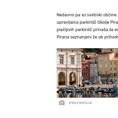
Nedavno pa so svetniki občine
upravljalca parkirišč Okolje Pir
plačljivih parkirišč prinaša š
Pirana seznanjeni že ob prihod
PROFIMEDIA