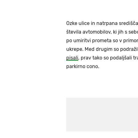
Ozke ulice in natrpana središč
števila avtomobilov, ki jih s se
po umiritvi prometa so v primo
ukrepe. Med drugim so podraži
pisali
, prav tako so podaljšali tra
parkirno cono.