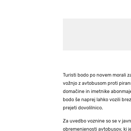
Turisti bodo po novem morali za
vožnjo z avtobusom proti piran
domačine in imetnike abonmajev 
bodo še naprej lahko vozili bre
prejeti dovolilnico.
Za uvedbo voznine so se v javne
obremenjenosti avtobusov, ki je