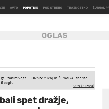
VJE
AVTO
POPOTNIK
POD STREHO
TRAJNOSTNO
ŽURNAL P
ega, zanimivega… Kliknite tukaj in Žurnal24 izberite
.
a Googlu
Sem že izbral
bali spet dražje,