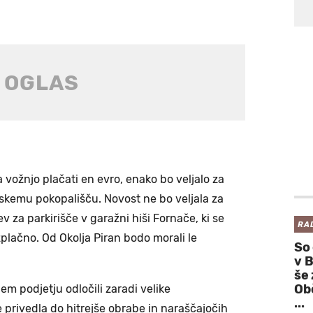
 vožnjo plačati en evro, enako bo veljalo za
skemu pokopališču. Novost ne bo veljala za
za parkirišče v garažni hiši Fornače, ki se
RA
zplačno. Od Okolja Piran bodo morali le
So
v 
še
Ob
m podjetju odločili zaradi velike
...
 privedla do hitrejše obrabe in naraščajočih