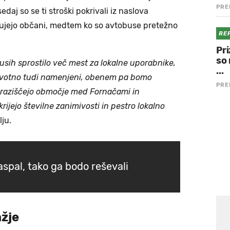
PRE
daj so se ti stroški pokrivali iz naslova
ačujejo občani, medtem ko so avtobuse pretežno
RE
Pri
so 
sih sprostilo več mest za lokalne uporabnike,
...
 prvotno tudi namenjeni, obenem pa bomo
PRE
š raziščejo območje med Fornačami in
rijejo številne zanimivosti in pestro lokalno
lju.
aspal, tako ga bodo reševali
ažje