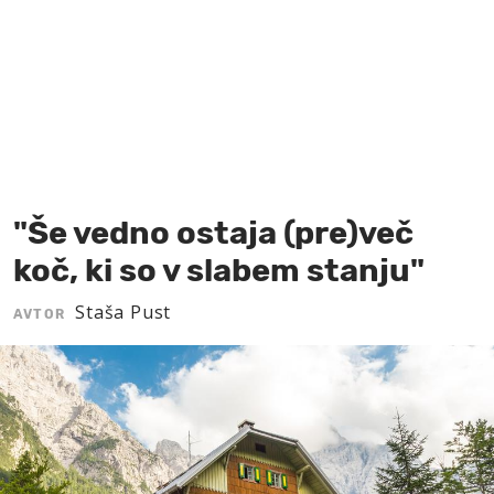
MOJ SANJ
"Še vedno ostaja (pre)več
koč, ki so v slabem stanju"
Staša Pust
AVTOR