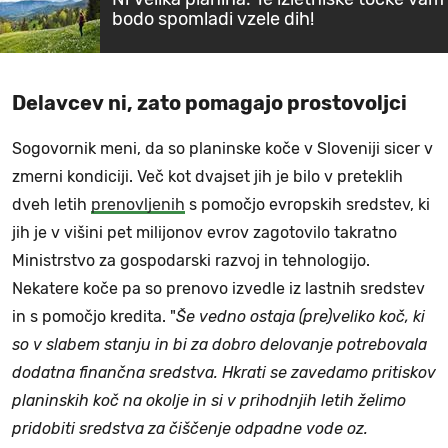
bodo spomladi vzele dih!
Delavcev ni, zato pomagajo prostovoljci
Sogovornik meni, da so planinske koče v Sloveniji sicer v
zmerni kondiciji. Več kot dvajset jih je bilo v preteklih
dveh letih
prenovljenih
s pomočjo evropskih sredstev, ki
jih je v višini pet milijonov evrov zagotovilo takratno
Ministrstvo za gospodarski razvoj in tehnologijo.
Nekatere koče pa so prenovo izvedle iz lastnih sredstev
in s pomočjo kredita. "
Še vedno ostaja (pre)veliko koč, ki
so v slabem stanju in bi za dobro delovanje potrebovala
dodatna finančna sredstva. Hkrati se zavedamo pritiskov
planinskih koč na okolje in si v prihodnjih letih želimo
pridobiti sredstva za čiščenje odpadne vode oz.