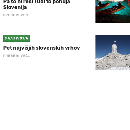
Pa to ni res! Tudi to ponuja
Slovenija
PREBERI VEČ…
5 NAJVIŠJIH
Pet najvišjih slovenskih vrhov
PREBERI VEČ…