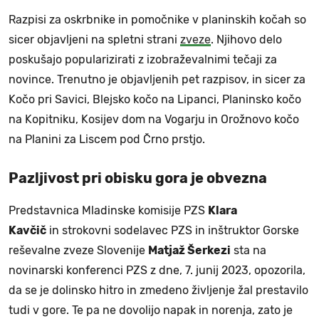
Razpisi za oskrbnike in pomočnike v planinskih kočah so
sicer objavljeni na spletni strani
zveze
. Njihovo delo
poskušajo popularizirati z izobraževalnimi tečaji za
novince. Trenutno je objavljenih pet razpisov, in sicer za
Kočo pri Savici, Blejsko kočo na Lipanci, Planinsko kočo
na Kopitniku, Kosijev dom na Vogarju in Orožnovo kočo
na Planini za Liscem pod Črno prstjo.
Pazljivost pri obisku gora je obvezna
Predstavnica Mladinske komisije PZS
Klara
Kavčič
in strokovni sodelavec PZS in inštruktor Gorske
reševalne zveze Slovenije
Matjaž Šerkezi
sta na
novinarski konferenci PZS z dne, 7. junij 2023, opozorila,
da se je dolinsko hitro in zmedeno življenje žal prestavilo
tudi v gore. Te pa ne dovolijo napak in norenja, zato je