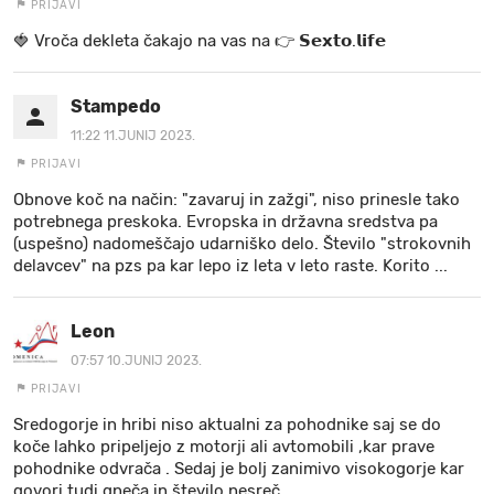
PRIJAVI
🍓 V r o č a d e k l e t a ča k a jo na va s n a 👉 𝗦𝗲𝘅𝘁𝗼.𝗹𝗶𝗳𝗲
Stampedo
11:22 11.JUNIJ 2023.
PRIJAVI
Obnove koč na način: "zavaruj in zažgi", niso prinesle tako
potrebnega preskoka. Evropska in državna sredstva pa
(uspešno) nadomeščajo udarniško delo. Število "strokovnih
delavcev" na pzs pa kar lepo iz leta v leto raste. Korito ...
Leon
07:57 10.JUNIJ 2023.
PRIJAVI
Sredogorje in hribi niso aktualni za pohodnike saj se do
koče lahko pripeljejo z motorji ali avtomobili ,kar prave
pohodnike odvrača . Sedaj je bolj zanimivo visokogorje kar
govori tudi gneča in število nesreč .