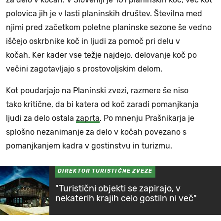
polovica jih je v lasti planinskih društev. Številna med
njimi pred začetkom poletne planinske sezone še vedno
iščejo oskrbnike koč in ljudi za pomoč pri delu v
kočah. Ker kader vse težje najdejo, delovanje koč po
večini zagotavljajo s prostovoljskim delom.
Kot poudarjajo na Planinski zvezi, razmere še niso
tako kritične, da bi katera od koč zaradi pomanjkanja
ljudi za delo ostala
zaprta
. Po mnenju Prašnikarja je
splošno nezanimanje za delo v kočah povezano s
pomanjkanjem kadra v gostinstvu in turizmu.
DIREKTOR TURISTIČNE ZVEZE
"Turistični objekti se zapirajo, v
nekaterih krajih celo gostiln ni več"