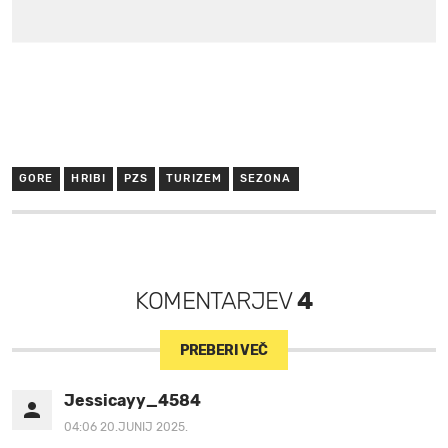
GORE
HRIBI
PZS
TURIZEM
SEZONA
KOMENTARJEV
4
PREBERI VEČ
Jessicayy_4584
04:06 20.JUNIJ 2025.