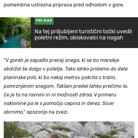
pomembna ustrezna priprava pred odhodom v gore.
PRI NAS
Na tej priljubljeni turistični točki uvedli
poletni režim, obiskovalci na nogah
"
V gorah je zapadlo precej snega, ki se bo marsikje
obdržal še dolgo v poletje. Tako lahko pridemo do dela
planinske poti, ki bo nekaj metrov pokrita s trdim,
pomrznjenim snegom. Takšen predel lahko prečimo le,
če je ta na ravnini in ni možnosti zdrsa. V primeru
naklonine pa le s pomočjo cepina in derez. Sicer
obrnimo
," opozorijo na zvezi.