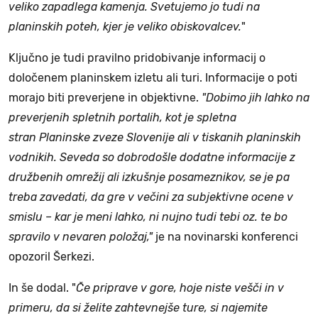
veliko zapadlega kamenja. Svetujemo jo tudi na
planinskih poteh, kjer je veliko obiskovalcev.
"
Ključno je tudi pravilno pridobivanje informacij o
določenem planinskem izletu ali turi. Informacije o poti
morajo biti preverjene in objektivne.
"Dobimo jih lahko na
preverjenih spletnih portalih, kot je spletna
stran Planinske zveze Slovenije ali v tiskanih planinskih
vodnikih. Seveda so dobrodošle dodatne informacije z
družbenih omrežij ali izkušnje posameznikov, se je pa
treba zavedati, da gre v večini za subjektivne ocene v
smislu – kar je meni lahko, ni nujno tudi tebi oz. te bo
spravilo v nevaren položaj,"
je na novinarski konferenci
opozoril Šerkezi.
In še dodal. "
Če priprave v gore, hoje niste vešči in v
primeru, da si želite zahtevnejše ture, si najemite