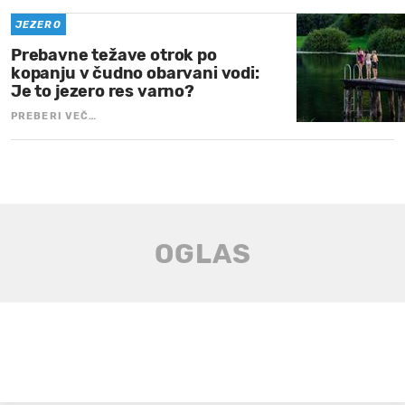
JEZERO
Prebavne težave otrok po
kopanju v čudno obarvani vodi:
Je to jezero res varno?
PREBERI VEČ…