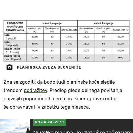
PLANINSKA ZVEZA SLOVENIJE
Zna se zgoditi, da bodo tudi planinske koče sledile
trendom
podražitev
. Predlog glede delnega povišanja
najvišjih priporočenih cen mora sicer upravni odbor
še obravnavati v začetku tega meseca.
IDEJA ZA IZLET
Ni Velika planina: Te izletniške točke vam