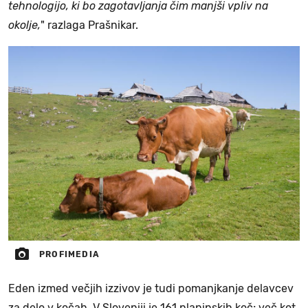
tehnologijo, ki bo zagotavljanja čim manjši vpliv na
okolje,
" razlaga Prašnikar.
PROFIMEDIA
Eden izmed večjih izzivov je tudi pomanjkanje delavcev
za delo v kočah. V Sloveniji je 161 planinskih koč; več kot