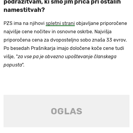
podražitvam, ki smo jim priča pri ostalih
namestitvah?
PZS ima na njihovi
spletni strani
objavljane priporočene
najvišje cene nočitev in osnovne oskrbe. Najvišja
priporočena cena za dvoposteljno sobo znaša 33 evrov.
Po besedah Prašnikarja imajo določene koče cene tudi
višje, "
za vse pa je obvezno upoštevanje članskega
popusta
".