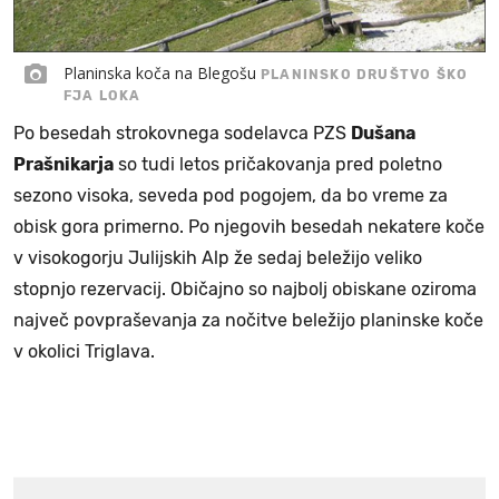
Planinska koča na Blegošu
PLANINSKO DRUŠTVO ŠKO
FJA LOKA
Po besedah strokovnega sodelavca PZS
Dušana
Prašnikarja
so tudi letos pričakovanja pred poletno
sezono visoka, seveda pod pogojem, da bo vreme za
obisk gora primerno. Po njegovih besedah nekatere koče
v visokogorju Julijskih Alp že sedaj beležijo veliko
stopnjo rezervacij. Običajno so najbolj obiskane oziroma
največ povpraševanja za nočitve beležijo planinske koče
v okolici Triglava.