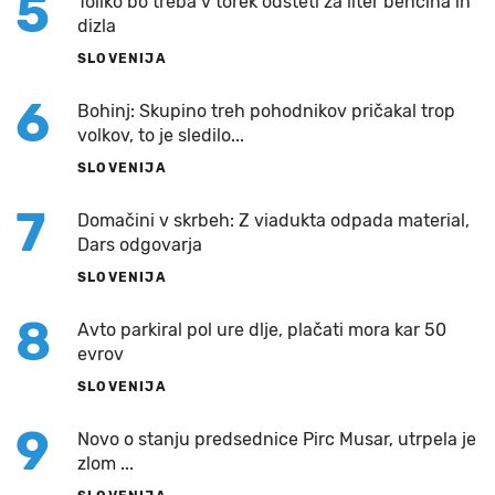
5
Toliko bo treba v torek odšteti za liter bencina in
dizla
SLOVENIJA
6
Bohinj: Skupino treh pohodnikov pričakal trop
volkov, to je sledilo...
SLOVENIJA
7
Domačini v skrbeh: Z viadukta odpada material,
Dars odgovarja
SLOVENIJA
8
Avto parkiral pol ure dlje, plačati mora kar 50
evrov
SLOVENIJA
9
Novo o stanju predsednice Pirc Musar, utrpela je
zlom ...