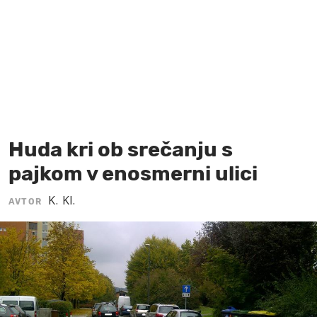
MOJ SANJ
Huda kri ob srečanju s
pajkom v enosmerni ulici
K. Kl.
AVTOR