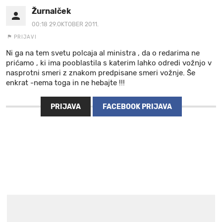
Žurnalček
00:18 29.OKTOBER 2011.
PRIJAVI
Ni ga na tem svetu polcaja al ministra , da o redarima ne
prićamo , ki ima pooblastila s katerim lahko odredi vožnjo v
nasprotni smeri z znakom predpisane smeri vožnje. Še
enkrat -nema toga in ne hebajte !!!
PRIJAVA
FACEBOOK PRIJAVA