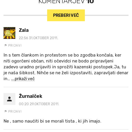
KOMENTARJEV
10
PREBERI VEČ
Zala
22:56 31.OKTOBER 2011.
PRIJAVI
In s tem člankom in protestom se bo zgodba končala, ker
niti ogorčeni občan, niti očevidci ne bodo pripravljeni
zadevo uradno prijaviti in sprožiti kazenski postopek.Ja, tu
je naša šibkost. Nihče se ne želi izpostaviti, zapravljati denar
in
…
...prikaži več
Žurnalček
00:20 29.OKTOBER 2011.
PRIJAVI
Ne , samo naućiti bi se morali tista , ki jih imajo.