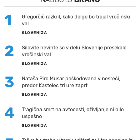
1
Gregorčič razkril, kako dolgo bo trajal vročinski
val
SLOVENIJA
2
Silovite nevihte so v delu Slovenije presekale
vročinski val
SLOVENIJA
3
Nataša Pirc Musar poškodovana v nesreči,
predor Kastelec tri ure zaprt
SLOVENIJA
4
Tragična smrt na avtocesti, oživljanje ni bilo
uspešno
SLOVENIJA