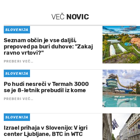
VEČ
NOVIC
SLOVENIJA
Seznam občin je vse daljši,
prepoved pa buri duhove: "Zakaj
ravno vrtovi?"
PREBERI VEČ…
SLOVENIJA
Po hudi nesreči v Termah 3000
se je 8-letnik prebudil iz kome
PREBERI VEČ…
SLOVENIJA
Izrael prihaja v Slovenijo: V igri
center Ljubljane, BTC in WTC