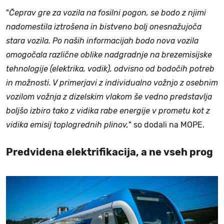
"
Čeprav gre za vozila na fosilni pogon, se bodo z njimi
nadomestila iztrošena in bistveno bolj onesnažujoča
stara vozila. Po naših informacijah bodo nova vozila
omogočala različne oblike nadgradnje na brezemisijske
tehnologije (elektrika, vodik), odvisno od bodočih potreb
in možnosti. V primerjavi z individualno vožnjo z osebnim
vozilom vožnja z dizelskim vlakom še vedno predstavlja
boljšo izbiro tako z vidika rabe energije v prometu kot z
vidika emisij toplogrednih plinov,
" so dodali na MOPE.
Predvidena elektrifikacija, a ne vseh prog