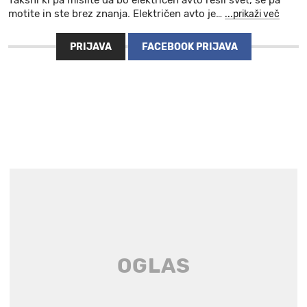
Takšni ki pa mislite da bo električen avto rešil svet, se pa
motite in ste brez znanja. Električen avto je
…
...prikaži več
PRIJAVA
FACEBOOK PRIJAVA