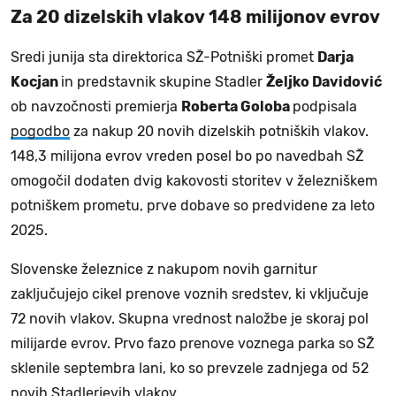
Za 20 dizelskih vlakov 148 milijonov evrov
Sredi junija sta direktorica SŽ-Potniški promet
Darja
Kocjan
in predstavnik skupine Stadler
Željko Davidović
ob navzočnosti premierja
Roberta Goloba
podpisala
pogodbo
za nakup 20 novih dizelskih potniških vlakov.
148,3 milijona evrov vreden posel bo po navedbah SŽ
omogočil dodaten dvig kakovosti storitev v železniškem
potniškem prometu, prve dobave so predvidene za leto
2025.
Slovenske železnice z nakupom novih garnitur
zaključujejo cikel prenove voznih sredstev, ki vključuje
72 novih vlakov. Skupna vrednost naložbe je skoraj pol
milijarde evrov. Prvo fazo prenove voznega parka so SŽ
sklenile septembra lani, ko so prevzele zadnjega od 52
novih Stadlerjevih vlakov.