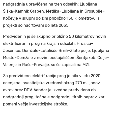
nadgradnja upravičena na treh odsekih: Ljubljana
Šiška–Kamnik Graben, Metlika–Ljubljana in Grosuplje–
Kočevje v skupni dolžini približno 150 kilometrov. Ti
projekti so načrtovani do leta 2035.
Predvidenih je še skupno približno 50 kilometrov novih
elektrificiranih prog na krajših odsekih: Hrušica–
Jesenice, Domžale–Letališče Brnik–Zlato polje, Ljubljana
Moste–Domžale z novim postajališčem Šentjakob, Celje–
Velenje in Ruše–Prevalje, so še zapisali na MZI.
Za predvideno elektrifikacijo prog je bila v letu 2020
ocenjena investicijska vrednost okrog 270 milijonov
evrov brez DDV. Vendar je izvedba predvidena ob
nadgradnji prog, točneje nadgradnji tirnih naprav, kar
pomeni večje investicijske stroške.