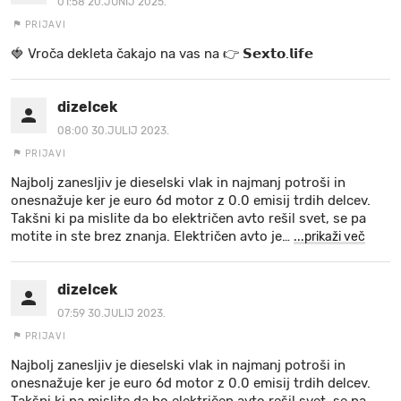
01:58 20.JUNIJ 2025.
PRIJAVI
🍓 V r o č a d e k l e t a ča k a jo na va s n a 👉 𝗦𝗲𝘅𝘁𝗼.𝗹𝗶𝗳𝗲
dizelcek
08:00 30.JULIJ 2023.
PRIJAVI
Najbolj zanesljiv je dieselski vlak in najmanj potroši in
onesnažuje ker je euro 6d motor z 0.0 emisij trdih delcev.
Takšni ki pa mislite da bo električen avto rešil svet, se pa
motite in ste brez znanja. Električen avto je
…
...prikaži več
dizelcek
07:59 30.JULIJ 2023.
PRIJAVI
Najbolj zanesljiv je dieselski vlak in najmanj potroši in
onesnažuje ker je euro 6d motor z 0.0 emisij trdih delcev.