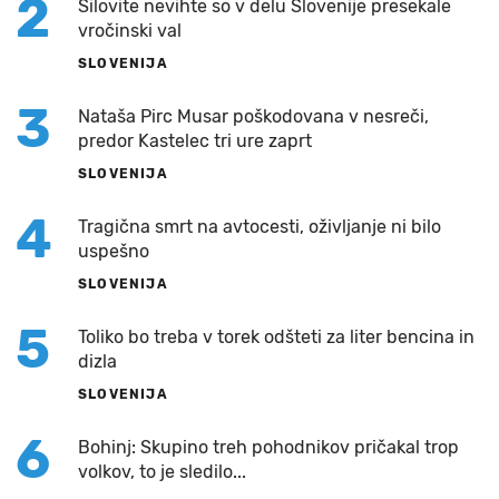
2
Silovite nevihte so v delu Slovenije presekale
vročinski val
SLOVENIJA
3
Nataša Pirc Musar poškodovana v nesreči,
predor Kastelec tri ure zaprt
SLOVENIJA
4
Tragična smrt na avtocesti, oživljanje ni bilo
uspešno
SLOVENIJA
5
Toliko bo treba v torek odšteti za liter bencina in
dizla
SLOVENIJA
6
Bohinj: Skupino treh pohodnikov pričakal trop
volkov, to je sledilo...