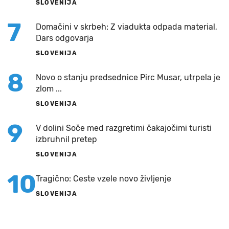
SLOVENIJA
7
Domačini v skrbeh: Z viadukta odpada material,
Dars odgovarja
SLOVENIJA
8
Novo o stanju predsednice Pirc Musar, utrpela je
zlom ...
SLOVENIJA
9
V dolini Soče med razgretimi čakajočimi turisti
izbruhnil pretep
SLOVENIJA
10
Tragično: Ceste vzele novo življenje
SLOVENIJA