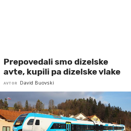
MOJ SANJ
Prepovedali smo dizelske
avte, kupili pa dizelske vlake
David Buovski
AVTOR