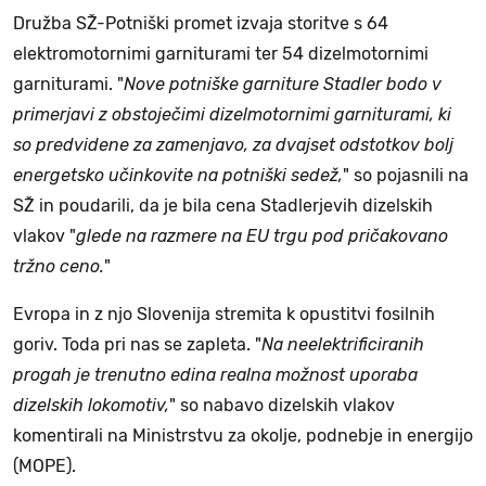
Družba SŽ-Potniški promet izvaja storitve s 64
elektromotornimi garniturami ter 54 dizelmotornimi
garniturami. "
Nove potniške garniture Stadler bodo v
primerjavi z obstoječimi dizelmotornimi garniturami, ki
so predvidene za zamenjavo, za dvajset odstotkov bolj
energetsko učinkovite na potniški sedež,
" so pojasnili na
SŽ in poudarili, da je bila cena Stadlerjevih dizelskih
vlakov "
glede na razmere na EU trgu pod pričakovano
tržno ceno.
"
Evropa in z njo Slovenija stremita k opustitvi fosilnih
goriv. Toda pri nas se zapleta. "
Na neelektrificiranih
progah je trenutno edina realna možnost uporaba
dizelskih lokomotiv,
" so nabavo dizelskih vlakov
komentirali na Ministrstvu za okolje, podnebje in energijo
(MOPE).