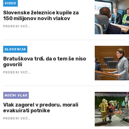
VIDEO
Slovenske železnice kupile za
150 milijonov novih vlakov
PREBERI VEČ…
SLOVENIJA
Bratuškova trdi, da o tem še niso
govorili
PREBERI VEČ…
NOČNI VLAK
Vlak zagorel v predoru, morali
evakuirati potnike
PREBERI VEČ…