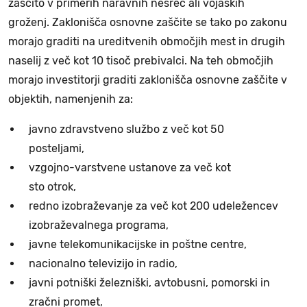
zaščito v primerih naravnih nesreč ali vojaških
groženj. Zaklonišča osnovne zaščite se tako po zakonu
morajo graditi na ureditvenih območjih mest in drugih
naselij z več kot 10 tisoč prebivalci. Na teh območjih
morajo investitorji graditi zaklonišča osnovne zaščite v
objektih, namenjenih za:
javno zdravstveno službo z več kot 50
posteljami,
vzgojno-varstvene ustanove za več kot
sto otrok,
redno izobraževanje za več kot 200 udeležencev
izobraževalnega programa,
javne telekomunikacijske in poštne centre,
nacionalno televizijo in radio,
javni potniški železniški, avtobusni, pomorski in
zračni promet,