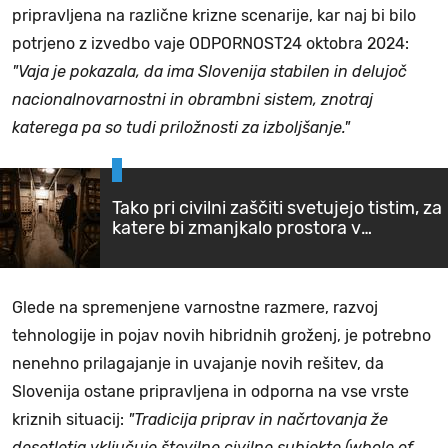
pripravljena na različne krizne scenarije, kar naj bi bilo
potrjeno z izvedbo vaje ODPORNOST24 oktobra 2024:
"Vaja je pokazala, da ima Slovenija stabilen in delujoč
nacionalnovarnostni in obrambni sistem, znotraj
katerega pa so tudi priložnosti za izboljšanje."
Tako pri civilni zaščiti svetujejo tistim, za
katere bi zmanjkalo prostora v
zakloniščih
Glede na spremenjene varnostne razmere, razvoj
tehnologije in pojav novih hibridnih groženj, je potrebno
nenehno prilagajanje in uvajanje novih rešitev, da
Slovenija ostane pripravljena in odporna na vse vrste
kriznih situacij:
"Tradicija priprav in načrtovanja že
desetletja vključuje številne civilne subjekte (whole of