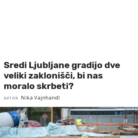
MOJ SANJ
Sredi Ljubljane gradijo dve
veliki zaklonišči, bi nas
moralo skrbeti?
Nika Vajnhandl
AVTOR