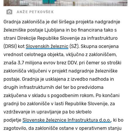
ANŽE PETKOVŠEK
Gradnja zaklonišča je del širšega projekta nadgradnje
železniške postaje Ljubljana in bo financirana tako s
strani Direkcije Republike Slovenije za infrastrukturo
(DRSI) kot
Slovenskih železnic
(SŽ). Skupna ocenjena
vrednost celotnega objekta, vključno z zakloniščem,
znaša 3,7 milijona evrov brez DDV, pri čemer so stroški
zaklonišča vključeni v projekt nadgradnje železniške
postaje. Gradnja je usklajena z izvedbo nadhoda in
drugih infrastrukturnih del ter bo predvidoma
zaključena v skladu s pogodbenim rokom. Po končani
gradnji bo zaklonišče v lasti Republike Slovenije, za
vzdrževanje in upravljanje pa bo skrbelo
podjetje
Slovenske železnice Infrastruktura d.o.o.
, ki bo
zagotovilo, da zaklonišče ostane v operativnem stanju