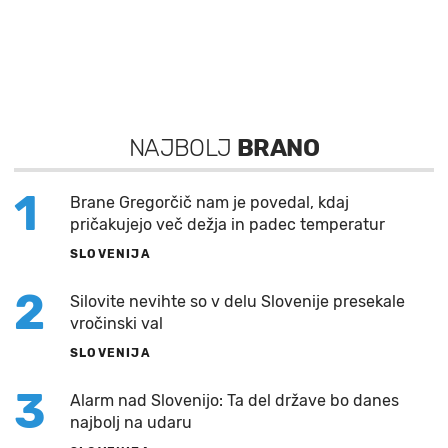
NAJBOLJ
BRANO
1
Brane Gregorčič nam je povedal, kdaj
pričakujejo več dežja in padec temperatur
SLOVENIJA
2
Silovite nevihte so v delu Slovenije presekale
vročinski val
SLOVENIJA
3
Alarm nad Slovenijo: Ta del države bo danes
najbolj na udaru