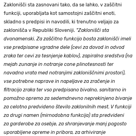
Zaklonišči sta zasnovani tako, da se lahko, v zaščitni
funkciji, uporabljata kot samostojni zaščitni enoti,
skladno s predpisi in navodili, ki trenutno veljajo za
zaklonišča v Republiki Sloveniji.
"Zaklonišči sta
dvonamenski. Za zaščitno funkcijo bosta zaklonišči imeli
vse predpisane vgradne dele (cevi za dovod in odvod
zraka ter cevi za tesnjenje kablov), zapiralna sredstva (na
mejah zunanje in notranje cone plinotesnosti ter
navadna vrata med notranjimi zakloniščnimi prostori),
vse potrebne naprave in napeljave za zračenje in
filtracijo zraka ter vso predpisano bivalno, sanitarno in
pomožno opremo za sedemdnevno neprekinjeno bivanje
za celotno predvideno število zaklonilnih mest. V funkciji
za drugi namen (mirnodobna funkcija) sta predvideni
za garderobe za osebje, za shranjevanje manj pogosto
uporabljene opreme in pribora, za arhiviranje