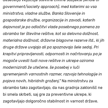
government/society approach), med katerimi so vsa
ministrstva, vladne službe, Banka Slovenije in
gospodarske družbe, organizacije in zavodi, katerih
dejavnost je po odločitvi vlade posebnega pomena za
obrambo ter številne rešitve, kot so delovna dolžnost,
materialna dolžnost, državne blagovne rezerve itd., ki jih
druge države uvajajo ali pa spoznavajo šele sedaj. Pri
krepitvi pripravljenosti, odpornosti in načrtovanju pa je
mogoče uvesti tudi nove rešitve in ukrepe oziroma
modernizirati že utečene, še posebej v luči
spremenjenih varnostnih razmer, razvoja tehnologije in
pojava novih, hibridnih groženj."
Na ministrstvu za
obrambo tako zagotavljajo, da nas gradnja zaklonišč ne
bi smela skrbeti, saj gre za preventivne ukrepe, ki
zagotavljajo dolgoročno stabilnost in varnost države.