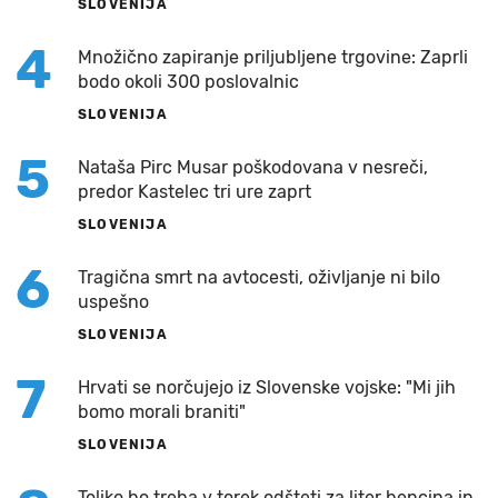
SLOVENIJA
4
Množično zapiranje priljubljene trgovine: Zaprli
bodo okoli 300 poslovalnic
SLOVENIJA
5
Nataša Pirc Musar poškodovana v nesreči,
predor Kastelec tri ure zaprt
SLOVENIJA
6
Tragična smrt na avtocesti, oživljanje ni bilo
uspešno
SLOVENIJA
7
Hrvati se norčujejo iz Slovenske vojske: "Mi jih
bomo morali braniti"
SLOVENIJA
Toliko bo treba v torek odšteti za liter bencina in