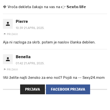
🍓 V r o č a d e k l e t a ča k a jo na va s n a 👉 𝗦𝗲𝘅𝘁𝗼.𝗹𝗶𝗳𝗲
Pierre
10:39 21.APRIL 2025.
PRIJAVI
Aja ni razloga za skrb. potem je naslov članka debilen.
Benella
01:42 21.APRIL 2025.
PRIJAVI
!Ali želite najti žensko za eno noč? Pojdi na -- Sexy24.mom
PRIJAVA
FACEBOOK PRIJAVA