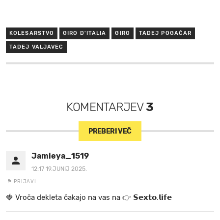
KOLESARSTVO
GIRO D'ITALIA
GIRO
TADEJ POGAČAR
TADEJ VALJAVEC
KOMENTARJEV
3
PREBERI VEČ
Jamieya_1519
12:17 19.JUNIJ 2025.
PRIJAVI
🍓 V r o č a d e k l e t a ča k a jo na va s n a 👉 𝗦𝗲𝘅𝘁𝗼.𝗹𝗶𝗳𝗲