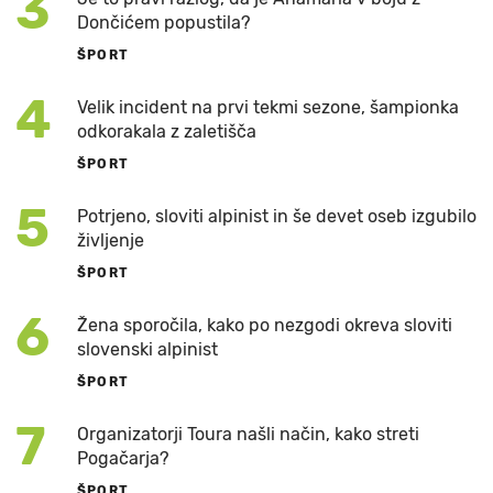
3
Dončićem popustila?
ŠPORT
4
Velik incident na prvi tekmi sezone, šampionka
odkorakala z zaletišča
ŠPORT
5
Potrjeno, sloviti alpinist in še devet oseb izgubilo
življenje
ŠPORT
6
Žena sporočila, kako po nezgodi okreva sloviti
slovenski alpinist
ŠPORT
7
Organizatorji Toura našli način, kako streti
Pogačarja?
ŠPORT