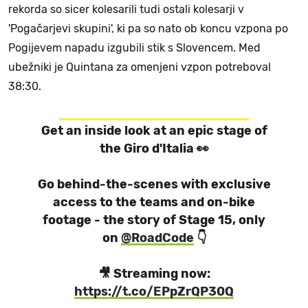
rekorda so sicer kolesarili tudi ostali kolesarji v
'Pogačarjevi skupini', ki pa so nato ob koncu vzpona po
Pogijevem napadu izgubili stik s Slovencem. Med
ubežniki je Quintana za omenjeni vzpon potreboval
38:30.
Get an inside look at an epic stage of
the Giro d'Italia 👀
Go behind-the-scenes with exclusive
access to the teams and on-bike
footage - the story of Stage 15, only
on
@RoadCode
👇
🎥 Streaming now:
https://t.co/EPpZrQP30Q