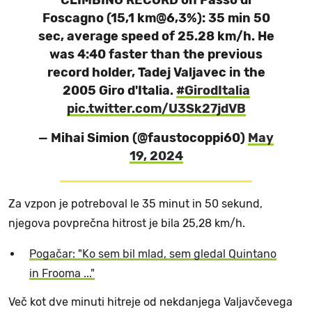
Foscagno (15,1 km@6,3%): 35 min 50
sec, average speed of 25.28 km/h. He
was 4:40 faster than the previous
record holder, Tadej Valjavec in the
2005 Giro d'Italia.
#GirodItalia
pic.twitter.com/U3Sk27jdVB
— Mihai Simion (@faustocoppi60)
May
19, 2024
Za vzpon je potreboval le 35 minut in 50 sekund,
njegova povprečna hitrost je bila 25,28 km/h.
Pogačar: "Ko sem bil mlad, sem gledal Quintano
in Frooma ..."
Več kot dve minuti hitreje od nekdanjega Valjavčevega