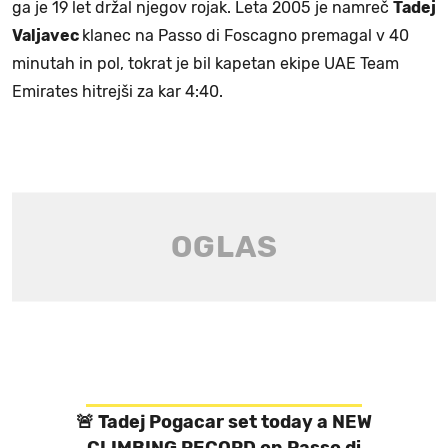
ga je 19 let držal njegov rojak. Leta 2005 je namreč
Tadej
Valjavec
klanec na Passo di Foscagno premagal v 40
minutah in pol, tokrat je bil kapetan ekipe UAE Team
Emirates hitrejši za kar 4:40.
🚨 Tadej Pogacar set today a NEW
CLIMBING RECORD on Passo di