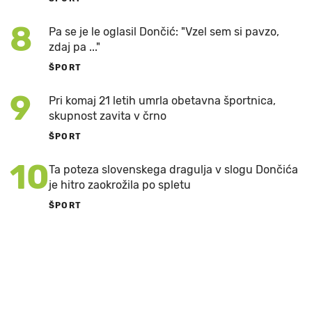
8
Pa se je le oglasil Dončić: "Vzel sem si pavzo,
zdaj pa ..."
ŠPORT
9
Pri komaj 21 letih umrla obetavna športnica,
skupnost zavita v črno
ŠPORT
10
Ta poteza slovenskega dragulja v slogu Dončića
je hitro zaokrožila po spletu
ŠPORT