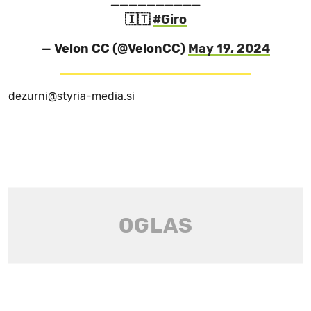
__________
🇮🇹
#Giro
— Velon CC (@VelonCC)
May 19, 2024
dezurni@styria-media.si