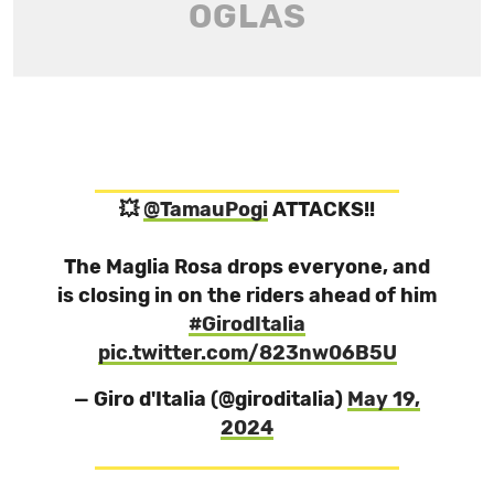
💥
@TamauPogi
ATTACKS!!
The Maglia Rosa drops everyone, and
is closing in on the riders ahead of him
#GirodItalia
pic.twitter.com/823nw06B5U
— Giro d'Italia (@giroditalia)
May 19,
2024