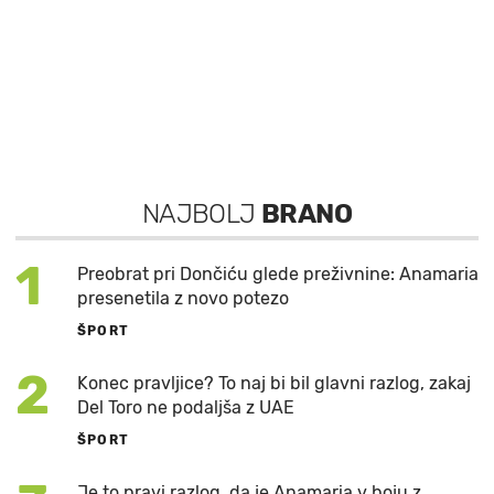
NAJBOLJ
BRANO
1
Preobrat pri Dončiću glede preživnine: Anamaria
presenetila z novo potezo
ŠPORT
2
Konec pravljice? To naj bi bil glavni razlog, zakaj
Del Toro ne podaljša z UAE
ŠPORT
Je to pravi razlog, da je Anamaria v boju z