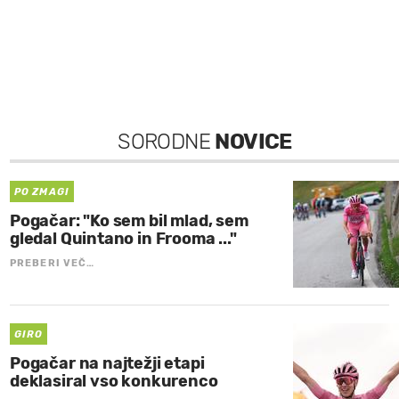
SORODNE
NOVICE
PO ZMAGI
Pogačar: "Ko sem bil mlad, sem
gledal Quintano in Frooma ..."
PREBERI VEČ…
GIRO
Pogačar na najtežji etapi
deklasiral vso konkurenco