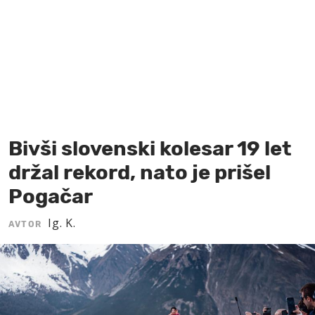
MOJ SANJ
Bivši slovenski kolesar 19 let
držal rekord, nato je prišel
Pogačar
Ig. K.
AVTOR