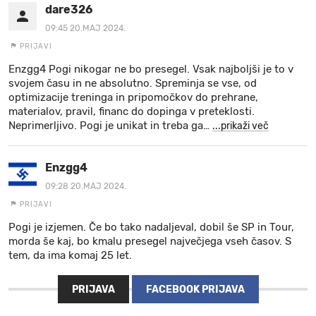
dare326
09:45 20.MAJ 2024.
PRIJAVI
Enzgg4 Pogi nikogar ne bo presegel. Vsak najboljši je to v
svojem času in ne absolutno. Spreminja se vse, od
optimizacije treninga in pripomočkov do prehrane,
materialov, pravil, financ do dopinga v preteklosti.
Neprimerljivo. Pogi je unikat in treba ga
…
...prikaži več
Enzgg4
09:28 20.MAJ 2024.
PRIJAVI
Pogi je izjemen. Če bo tako nadaljeval, dobil še SP in Tour,
morda še kaj, bo kmalu presegel največjega vseh časov. S
tem, da ima komaj 25 let.
PRIJAVA
FACEBOOK PRIJAVA