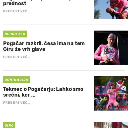
prednost
PREBERI VEČ…
NUJNO ZLO
Pogačar razkril, česa ima na tem
Giru že vrh glave
PREBERI VEČ…
DOMINACIJA
Tekmec o Pogačarju: Lahko smo
srečni, ker ...
PREBERI VEČ…
GIRO