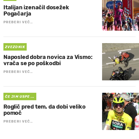
Italijan izenačil dosežek
Pogačarja
PREBERI VEČ…
ZVEZDNIK
Naposled dobra novica za Vismo:
vrača se po poškodbi
PREBERI VEČ…
ČE JIM USPE ...
Roglič pred tem, da dobi veliko
pomoč
PREBERI VEČ…