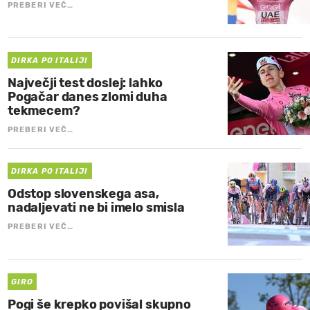
PREBERI VEČ…
DIRKA PO ITALIJI
Največji test doslej: lahko
Pogačar danes zlomi duha
tekmecem?
PREBERI VEČ…
DIRKA PO ITALIJI
Odstop slovenskega asa,
nadaljevati ne bi imelo smisla
PREBERI VEČ…
GIRO
Pogi še krepko povišal skupno