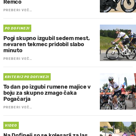
Remco
PREBERI VEČ…
PO DOFINEJI
Pogi skupno izgubil sedem mest,
nevaren tekmec pridobil slabo
minuto
PREBERI VEČ…
KRITERIJ PO DOFINEJI
To dan po izgubi rumene majice v
boju za skupno zmago čaka
Pogačarja
PREBERI VEČ…
VIDEO
Na Dofineji so se kolesarji za las