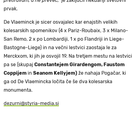
pretiravam, a ne preveč,"
je zaključil nekdanji svetovni
prvak.
De Vlaeminck je sicer osvajalec kar enajstih velikih
kolesarskih spomenikov (4 x Pariz-Roubaix, 3 x Milano-
San Remo, 2 x po Lombardiji, 1 x po Flandriji in Liege-
Bastogne-Liege) in na večni lestvici zaostaja le za
Merckxom, ki jih je osvojil 19. Na tretjem mestu na lestvici
pa se (skupaj
Constantejem Girardengom, Faustom
Coppijem
in
Seanom Kellyjem)
že nahaja Pogačar, ki
ga od De Vlaemincka ločita če še dva kolesarska
monumenta.
dezurni@styria-media.si