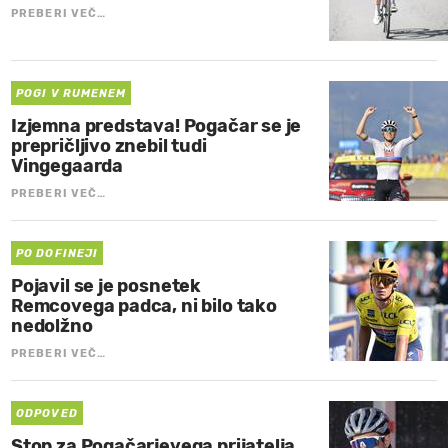
PREBERI VEČ…
POGI V RUMENEM
Izjemna predstava! Pogačar se je
prepričljivo znebil tudi
Vingegaarda
PREBERI VEČ…
PO DOFINEJI
Pojavil se je posnetek
Remcovega padca, ni bilo tako
nedolžno
PREBERI VEČ…
ODPOVED
Stop za Pogačarjevega prijatelja,