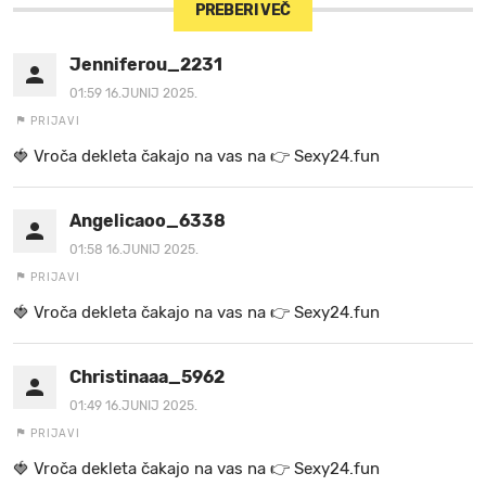
PREBERI VEČ
Jenniferou_2231
01:59 16.JUNIJ 2025.
PRIJAVI
🍓 Vr oč a de k le ta ča ka jo na va s n a 👉 Se x y2 4.fu n
Angelicaoo_6338
01:58 16.JUNIJ 2025.
PRIJAVI
🍓 Vr oč a de k le ta ča ka jo na va s n a 👉 Se x y2 4.fu n
Christinaaa_5962
01:49 16.JUNIJ 2025.
PRIJAVI
🍓 Vr oč a de k le ta ča ka jo na va s n a 👉 Se x y2 4.fu n