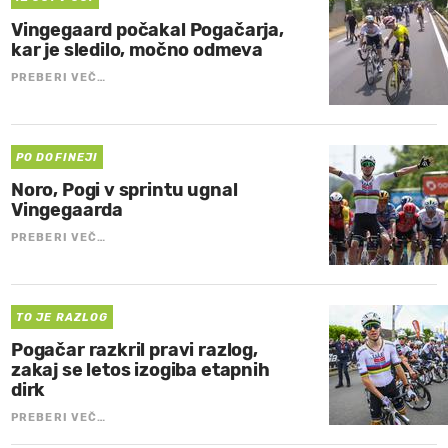
Vingegaard počakal Pogačarja,
kar je sledilo, močno odmeva
PREBERI VEČ…
PO DOFINEJI
Noro, Pogi v sprintu ugnal
Vingegaarda
PREBERI VEČ…
TO JE RAZLOG
Pogačar razkril pravi razlog,
zakaj se letos izogiba etapnih
dirk
PREBERI VEČ…