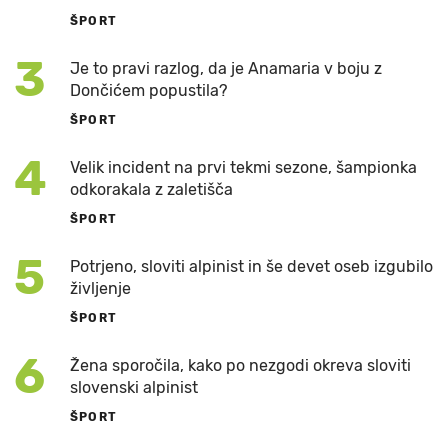
ŠPORT
3
Je to pravi razlog, da je Anamaria v boju z
Dončićem popustila?
ŠPORT
4
Velik incident na prvi tekmi sezone, šampionka
odkorakala z zaletišča
ŠPORT
5
Potrjeno, sloviti alpinist in še devet oseb izgubilo
življenje
ŠPORT
6
Žena sporočila, kako po nezgodi okreva sloviti
slovenski alpinist
ŠPORT