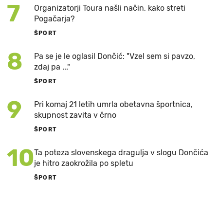
7
Organizatorji Toura našli način, kako streti
Pogačarja?
ŠPORT
8
Pa se je le oglasil Dončić: "Vzel sem si pavzo,
zdaj pa ..."
ŠPORT
9
Pri komaj 21 letih umrla obetavna športnica,
skupnost zavita v črno
ŠPORT
10
Ta poteza slovenskega dragulja v slogu Dončića
je hitro zaokrožila po spletu
ŠPORT