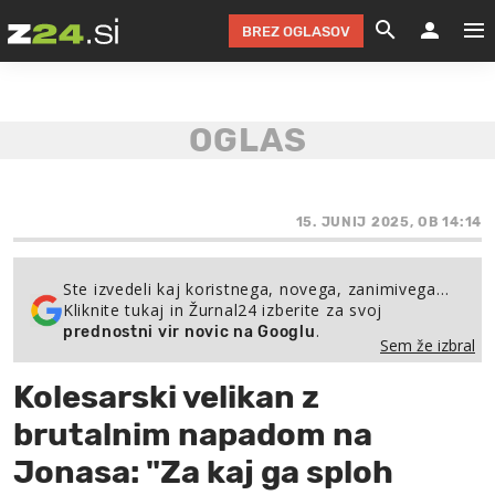
BREZ OGLASOV
GRADIMO &
OLIMPI
EKO 
INTE
T
SLOV
KOMENTARJ
FILM & G
NEPRE
AVTO 
NO
FI
SV
ČRNA 
KOMB
VARČ
AKT
KO
BI
ŠP
FESTIVAL ZA L
LEPOT
MOTO
NA 
NA
O
15. JUNIJ 2025, OB 14:14
MAG
ODNOSI IN
ŽIVLJEN
IZ DR
KOLE
E-
ZDR
POGLEJ
Ste izvedeli kaj koristnega, novega, zanimivega…
Kliknite tukaj in Žurnal24 izberite za svoj
HOROSKOP IN
PRAVNI
ŠOFER
ZIMSK
PRE
AV
.
prednostni vir novic na Googlu
Sem že izbral
JOO
IN
POPO
POGLEJ
POGLEJ
POGLEJ
Kolesarski velikan z
SEM 
POD S
POGLEJ
brutalnim napadom na
TRAJN
POGLEJ
Jonasa: "Za kaj ga sploh
ŽURNAL P