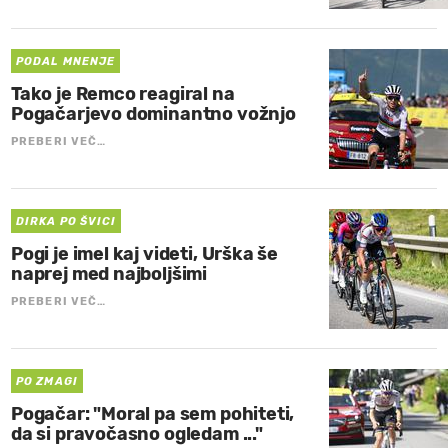
PODAL MNENJE
Tako je Remco reagiral na
Pogačarjevo dominantno vožnjo
PREBERI VEČ…
DIRKA PO ŠVICI
Pogi je imel kaj videti, Urška še
naprej med najboljšimi
PREBERI VEČ…
PO ZMAGI
Pogačar: "Moral pa sem pohiteti,
da si pravočasno ogledam ..."