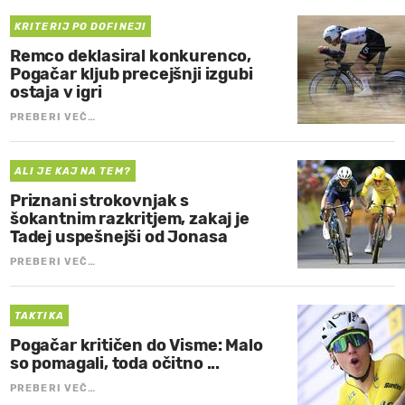
KRITERIJ PO DOFINEJI
Remco deklasiral konkurenco,
Pogačar kljub precejšnji izgubi
ostaja v igri
PREBERI VEČ…
ALI JE KAJ NA TEM?
Priznani strokovnjak s
šokantnim razkritjem, zakaj je
Tadej uspešnejši od Jonasa
PREBERI VEČ…
TAKTIKA
Pogačar kritičen do Visme: Malo
so pomagali, toda očitno ...
PREBERI VEČ…