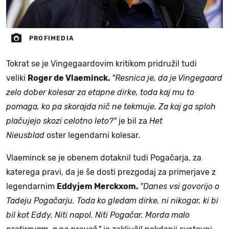
PROFIMEDIA
Tokrat se je Vingegaardovim kritikom pridružil tudi
veliki
Roger de Vlaeminck.
"Resnica je, da je Vingegaard
zelo dober kolesar za etapne dirke, toda kaj mu to
pomaga, ko pa skorajda nič ne tekmuje. Za kaj ga sploh
plačujejo skozi celotno leto?"
je bil za
Het
Nieusblad
oster legendarni kolesar.
Vlaeminck se je obenem dotaknil tudi Pogačarja, za
katerega pravi, da je še dosti prezgodaj za primerjave z
legendarnim
Eddyjem Merckxom.
"
Danes vsi govorijo o
Tadeju Pogačarju. Toda ko gledam dirke, ni nikogar, ki bi
bil kot Eddy. Niti napol. Niti Pogačar. Morda malo