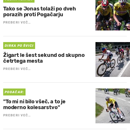
Tako se Jonas tolaži po dveh
porazih proti Pogačarju
PREBERI VEČ…
DIRKA PO ŠVICI
Žigart le šest sekund od skupno
četrtega mesta
PREBERI VEČ…
POGAČAR:
"To mi ni bilo všeč, a to je
moderno kolesarstvo"
PREBERI VEČ…