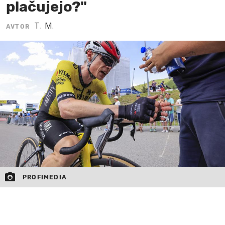
plačujejo?"
MOJ SANJ
T. M.
AVTOR
PROFIMEDIA