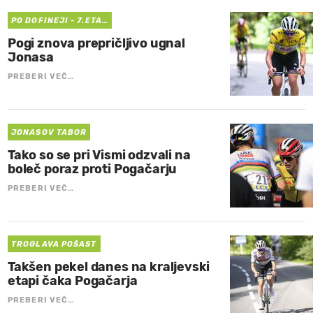
PO DOFINEJI - 7.ETA…
Pogi znova prepričljivo ugnal
Jonasa
PREBERI VEČ…
JONASOV TABOR
Tako so se pri Vismi odzvali na
boleč poraz proti Pogačarju
PREBERI VEČ…
TROGLAVA POŠAST
Takšen pekel danes na kraljevski
etapi čaka Pogačarja
PREBERI VEČ…