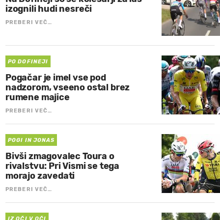
izognili hudi nesreči
PREBERI VEČ…
PO DOFINEJI
Pogačar je imel vse pod
nadzorom, vseeno ostal brez
rumene majice
PREBERI VEČ…
POGI IN JONAS
Bivši zmagovalec Toura o
rivalstvu: Pri Vismi se tega
morajo zavedati
PREBERI VEČ…
IZ OČI V OČI