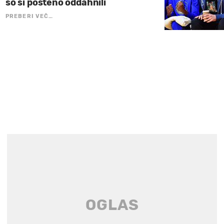
so si pošteno oddahnili
PREBERI VEČ…