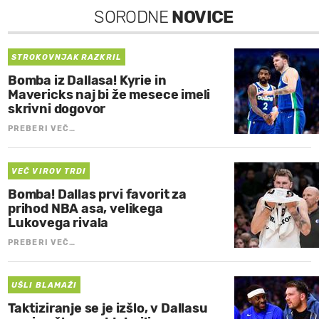
SORODNE
NOVICE
STROKOVNJAK RAZKRIL
Bomba iz Dallasa! Kyrie in
Mavericks naj bi že mesece imeli
skrivni dogovor
PREBERI VEČ…
VEČ VIROV TRDI
Bomba! Dallas prvi favorit za
prihod NBA asa, velikega
Lukovega rivala
PREBERI VEČ…
UŠLI BLAMAŽI
Taktiziranje se je izšlo, v Dallasu