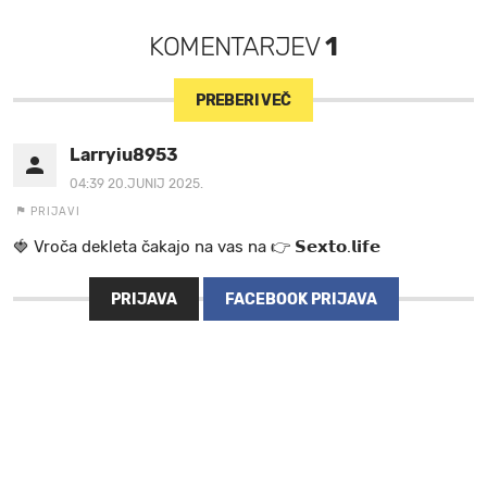
KOMENTARJEV
1
PREBERI VEČ
Larryiu8953
04:39 20.JUNIJ 2025.
PRIJAVI
🍓 V r o č a d e k l e t a ča k a jo na va s n a 👉 𝗦𝗲𝘅𝘁𝗼.𝗹𝗶𝗳𝗲
PRIJAVA
FACEBOOK PRIJAVA