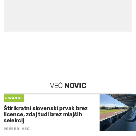
VEČ
NOVIC
FINANCE
Štirikratni slovenski prvak brez
licence, zdaj tudi brez mlajših
selekcij
PREBERI VEČ…