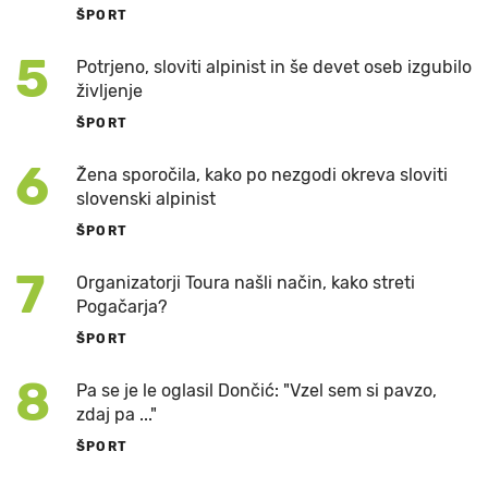
ŠPORT
5
Potrjeno, sloviti alpinist in še devet oseb izgubilo
življenje
ŠPORT
6
Žena sporočila, kako po nezgodi okreva sloviti
slovenski alpinist
ŠPORT
7
Organizatorji Toura našli način, kako streti
Pogačarja?
ŠPORT
8
Pa se je le oglasil Dončić: "Vzel sem si pavzo,
zdaj pa ..."
ŠPORT