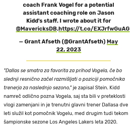
coach Frank Vogel for a potential
assistant coaching role on Jason
Kidd's staff. I wrote about it for
@MavericksDB
.
https://t.co/EXJrfwGuAG
— Grant Afseth (@GrantAfseth)
May
22, 2023
"Dallas se smatra za favorita za prihod Vogela, če bo
slednji resnično začel razmišljati o poziciji pomočnika
trenerja za naslednjo sezono,"
je zapisal Stein. Kidd
namreč odlično pozna Vogela, saj sta bili v preteklosti
vlogi zamenjani in je trenutni glavni trener Dallasa dve
leti služil kot pomočnik Vogelu, med drugim tudi tekom
šampionske sezone Los Angeles Lakers leta 2020.