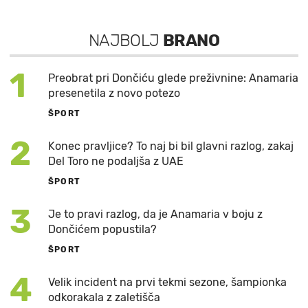
NAJBOLJ
BRANO
1
Preobrat pri Dončiću glede preživnine: Anamaria
presenetila z novo potezo
ŠPORT
2
Konec pravljice? To naj bi bil glavni razlog, zakaj
Del Toro ne podaljša z UAE
ŠPORT
3
Je to pravi razlog, da je Anamaria v boju z
Dončićem popustila?
ŠPORT
4
Velik incident na prvi tekmi sezone, šampionka
odkorakala z zaletišča