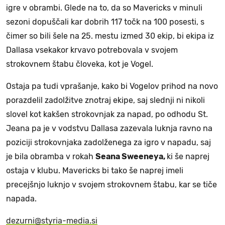
igre v obrambi. Glede na to, da so Mavericks v minuli
sezoni dopuščali kar dobrih 117 točk na 100 posesti, s
čimer so bili šele na 25. mestu izmed 30 ekip, bi ekipa iz
Dallasa vsekakor krvavo potrebovala v svojem
strokovnem štabu človeka, kot je Vogel.
Ostaja pa tudi vprašanje, kako bi Vogelov prihod na novo
porazdelil zadolžitve znotraj ekipe, saj slednji ni nikoli
slovel kot kakšen strokovnjak za napad, po odhodu St.
Jeana pa je v vodstvu Dallasa zazevala luknja ravno na
poziciji strokovnjaka zadolženega za igro v napadu, saj
je bila obramba v rokah
Seana Sweeneya,
ki še naprej
ostaja v klubu. Mavericks bi tako še naprej imeli
precejšnjo luknjo v svojem strokovnem štabu, kar se tiče
napada.
dezurni@styria-media.si