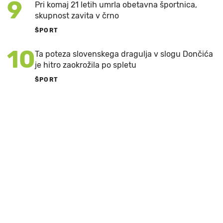
9
Pri komaj 21 letih umrla obetavna športnica,
skupnost zavita v črno
ŠPORT
10
Ta poteza slovenskega dragulja v slogu Dončića
je hitro zaokrožila po spletu
ŠPORT