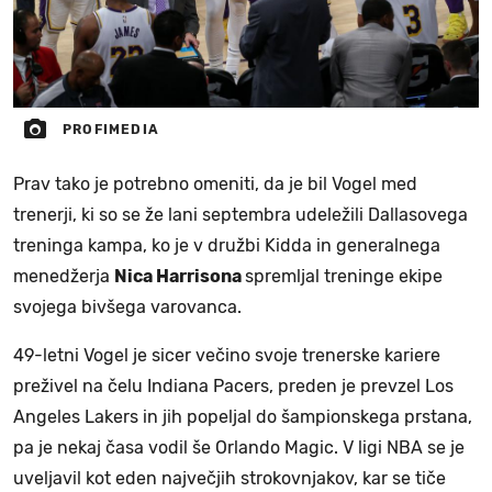
PROFIMEDIA
Prav tako je potrebno omeniti, da je bil Vogel med
trenerji, ki so se že lani septembra udeležili Dallasovega
treninga kampa, ko je v družbi Kidda in generalnega
menedžerja
Nica Harrisona
spremljal treninge ekipe
svojega bivšega varovanca.
49-letni Vogel je sicer večino svoje trenerske kariere
preživel na čelu Indiana Pacers, preden je prevzel Los
Angeles Lakers in jih popeljal do šampionskega prstana,
pa je nekaj časa vodil še Orlando Magic. V ligi NBA se je
uveljavil kot eden največjih strokovnjakov, kar se tiče