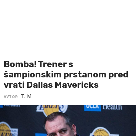
MOJ SANJ
Bomba! Trener s
šampionskim prstanom pred
vrati Dallas Mavericks
T. M.
AVTOR