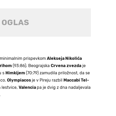
 minimalnim prispevkom
Alekseja Nikolića
rihom
(93:86). Beograjska
Crvena
zvezda
je
u s
Himkijem
(70:79) zamudila priložnost, da se
ico.
Olympiacos
je v Pireju razbil
Maccabi Tel-
 lestvice,
Valencia
pa je dvig z dna nadaljevala
.