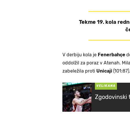
Tekme 19. kola redn
č
V derbiju kola je
Fenerbahçe
d
oddolžil za poraz v Atenah. Mi
zabeležila proti
Unicaji
(101:87)
VELIKANA
Zgodovinski 