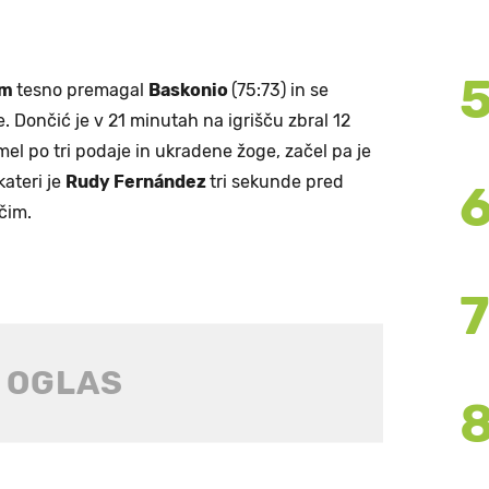
em
tesno premagal
Baskonio
(75:73) in se
e. Dončić je v 21 minutah na igrišču zbral 12
 imel po tri podaje in ukradene žoge, začel pa je
kateri je
Rudy Fernández
tri sekunde pred
čim.