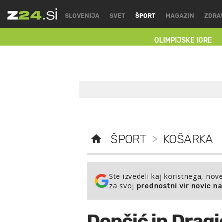
SLOVENIJA
SVET
ŠPORT
MAGAZIN
ZDRA
OLIMPIJSKE IGRE
ŠPORT
>
KOŠARKA
Ste izvedeli kaj koristnega, nov
za svoj
prednostni vir novic n
Dončić in Dragi