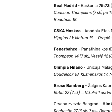
Real
Madrid
- Baskonia
75:73
(
Causeur, Thompkins (7 sk) po 13
Beaubois 18.
CSKA Moskva
- Anadolu Efes
Higgins 21; Motum 19 ... Dragić 1
Fenerbahçe
- Panathinaikos
6
Thompson 14 (7 sk), Veselý 12 (8 
Olimpia
Milano
- Unicaja Mála
Goudelock 18, Kuzminskas 17, Mi
Brose Bamberg
- Žalgiris Kau
Rubit 22 (7 sk) ... Nikolić 1 as; Wh
Crvena zvezda Beograd -
Himk
Rochestie 27 (9 sk, 7 as), Dangu