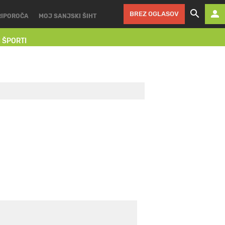
BREZ OGLASOV
RIPOROČA
MOJ SANJSKI ŠIHT
I ŠPORTI