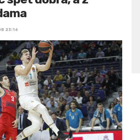
odama
OB 23:16