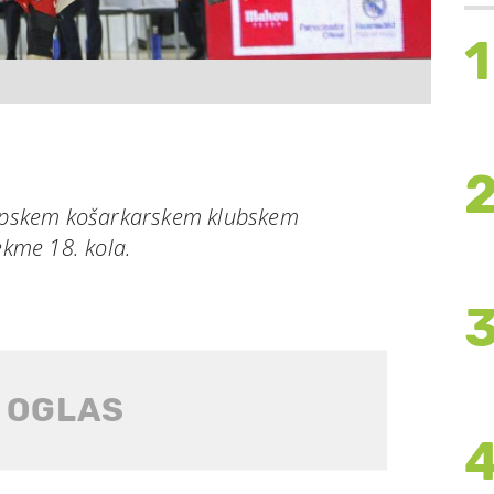
1
vropskem košarkarskem klubskem
ekme 18. kola.