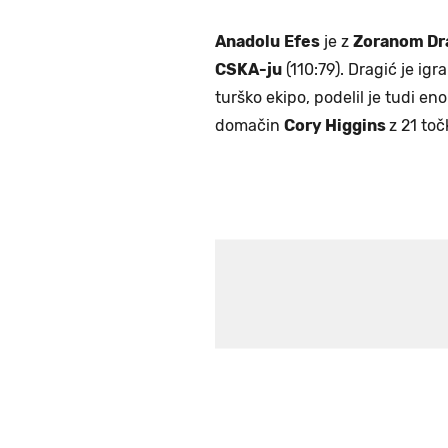
Anadolu
Efes
je z
Zoranom D
CSKA-ju
(110:79). Dragić je igr
turško ekipo, podelil je tudi eno
domačin
Cory Higgins
z 21 toč