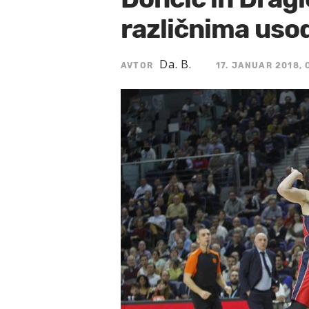
različnima us
Da. B.
AVTOR
17. JANUAR 2018, 