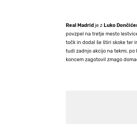
Real Madrid
je z
Luko Dončić
povzpel na tretje mesto lestvic
točk in dodal še štiri skoke ter
tudi zadnjo akcijo na tekmi, po 
koncem zagotovil zmago doma