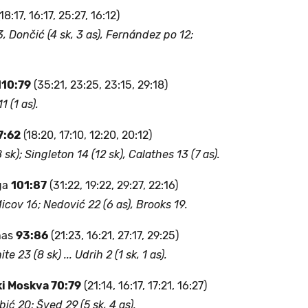
18:17, 16:17, 25:27, 16:12)
, Dončić (4 sk, 3 as), Fernández po 12;
110:79
(35:21, 23:25, 23:15, 29:18)
1 (1 as).
7:62
(18:20, 17:10, 12:20, 20:12)
sk); Singleton 14 (12 sk), Calathes 13 (7 as).
ga
101:87
(31:22, 19:22, 29:27, 22:16)
cov 16; Nedović 22 (6 as), Brooks 19.
nas
93:86
(21:23, 16:21, 27:17, 29:25)
ite 23 (8 sk) ... Udrih 2 (1 sk, 1 as).
i Moskva 70:79
(21:14, 16:17, 17:21, 16:27)
bić 20; Šved 29 (5 sk, 4 as).