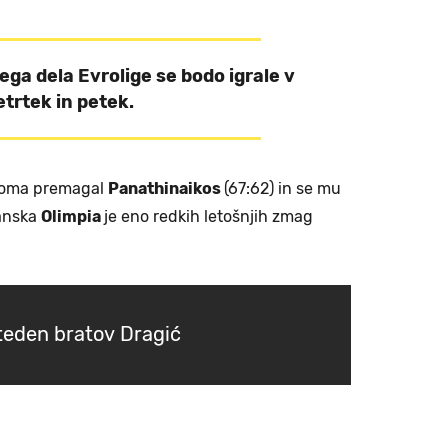
ega dela Evrolige se bodo igrale v
etrtek in petek.
oma premagal
Panathinaikos
(67:62) in se mu
lanska
Olimpia
je eno redkih letošnjih zmag
.
teden bratov Dragić