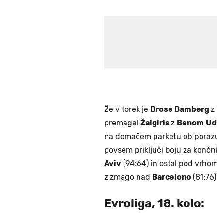
Že v torek je
Brose Bamberg
z
premagal
Žalgiris
z
Benom
Ud
na domačem parketu ob poraz
povsem priključi boju za končn
Aviv
(94:64) in ostal pod vrhom
z zmago nad
Barcelono
(81:76)
Evroliga, 18. kolo: