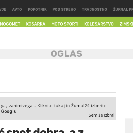
VJE
AVTO
POPOTNIK
POD STREHO
TRAJNOSTNO
ŽURNAL P
NOGOMET
KOŠARKA
MOTO ŠPORTI
KOLESARSTVO
ZIMSK
ega, zanimivega… Kliknite tukaj in Žurnal24 izberite
.
a Googlu
Sem že izbral
ć spet dobra, a z