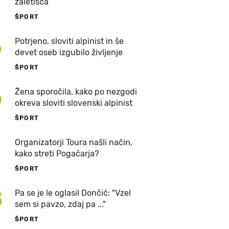
zaletišča
ŠPORT
5
Potrjeno, sloviti alpinist in še
devet oseb izgubilo življenje
ŠPORT
6
Žena sporočila, kako po nezgodi
okreva sloviti slovenski alpinist
ŠPORT
7
Organizatorji Toura našli način,
kako streti Pogačarja?
ŠPORT
8
Pa se je le oglasil Dončić: "Vzel
sem si pavzo, zdaj pa ..."
ŠPORT