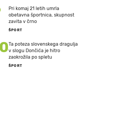
9
Pri komaj 21 letih umrla
obetavna športnica, skupnost
zavita v črno
ŠPORT
10
Ta poteza slovenskega dragulja
v slogu Dončića je hitro
zaokrožila po spletu
ŠPORT