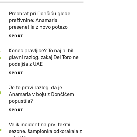
Preobrat pri Dončiću glede
preživnine: Anamaria
presenetila z novo potezo
ŠPORT
2
Konec pravljice? To naj bi bil
glavni razlog, zakaj Del Toro ne
podaljša z UAE
ŠPORT
3
Je to pravi razlog, da je
Anamaria v boju z Dončićem
popustila?
ŠPORT
4
Velik incident na prvi tekmi
sezone, šampionka odkorakala z