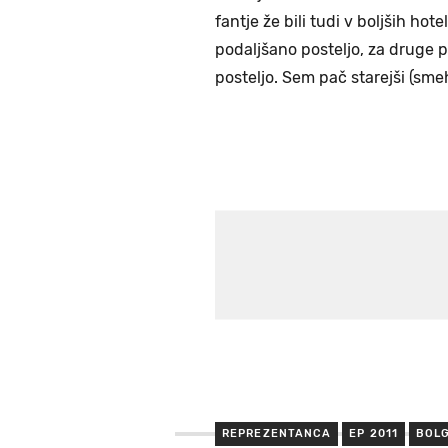
fantje že bili tudi v boljših ho
podaljšano posteljo, za druge pa
posteljo. Sem pač starejši (smeh
REPREZENTANCA
EP 2011
BOL