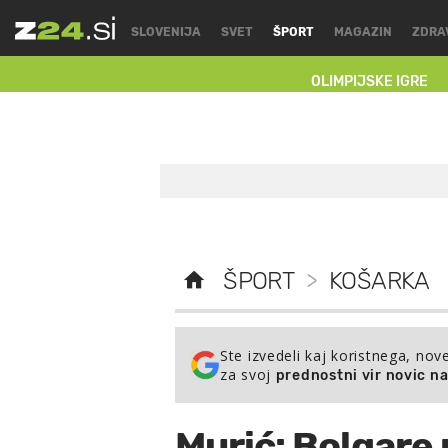
SLOVENIJA
SVET
ŠPORT
MAGAZIN
ZDRA
OLIMPIJSKE IGRE
ŠPORT
>
KOŠARKA
Ste izvedeli kaj koristnega, nov
za svoj
prednostni vir novic n
Murić: Bolgare 