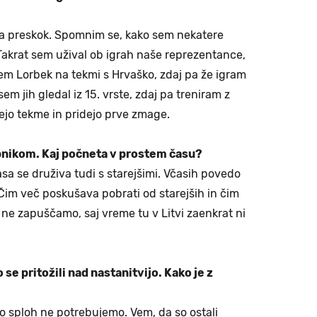
 ta preskok. Spomnim se, kako sem nekatere
 Takrat sem užival ob igrah naše reprezentance,
em Lorbek na tekmi s Hrvaško, zdaj pa že igram
sem jih gledal iz 15. vrste, zdaj pa treniram z
ejo tekme in pridejo prve zmage.
pnikom. Kaj počneta v prostem času?
sa se druživa tudi s starejšimi. Včasih povedo
im več poskušava pobrati od starejših in čim
 ne zapuščamo, saj vreme tu v Litvi zaenkrat ni
se pritožili nad nastanitvijo. Kako je z
iko sploh ne potrebujemo. Vem, da so ostali