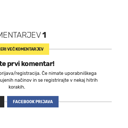
MENTARJEV
1
ERI VEČ
KOMENTARJEV
te prvi komentar!
prijava/registracija. Če nimate uporabniškega
jenih načinov in se registrirajte v nekaj hitrih
korakih.
FACEBOOK PRIJAVA