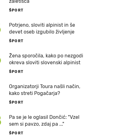
zaletišča
ŠPORT
5
Potrjeno, sloviti alpinist in še
devet oseb izgubilo življenje
ŠPORT
6
Žena sporočila, kako po nezgodi
okreva sloviti slovenski alpinist
ŠPORT
7
Organizatorji Toura našli način,
kako streti Pogačarja?
ŠPORT
8
Pa se je le oglasil Dončić: "Vzel
sem si pavzo, zdaj pa ..."
ŠPORT