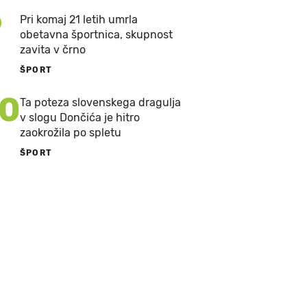
9
Pri komaj 21 letih umrla
obetavna športnica, skupnost
zavita v črno
ŠPORT
10
Ta poteza slovenskega dragulja
v slogu Dončića je hitro
zaokrožila po spletu
ŠPORT