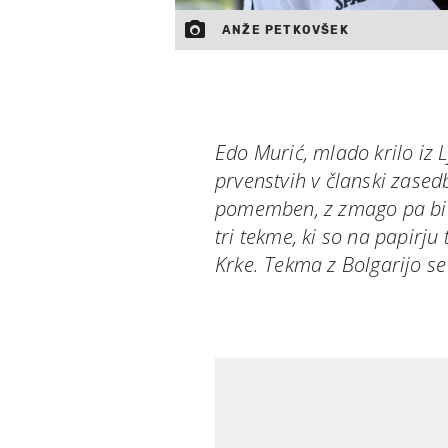
ANŽE PETKOVŠEK
Edo Murić, mlado krilo iz 
prvenstvih v članski zased
pomemben, z zmago pa bi l
tri tekme, ki so na papirju
Krke. Tekma z Bolgarijo se