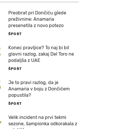
Preobrat pri Dončiću glede
preživnine: Anamaria
presenetila z novo potezo
ŠPORT
2
Konec pravljice? To naj bi bil
glavni razlog, zakaj Del Toro ne
podaljša z UAE
ŠPORT
3
Je to pravi razlog, da je
Anamaria v boju z Dončićem
popustila?
ŠPORT
4
Velik incident na prvi tekmi
sezone, šampionka odkorakala z