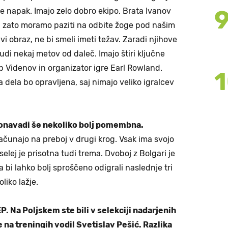
nje napak. Imajo zelo dobro ekipo. Brata Ivanov
, zato moramo paziti na odbite žoge pod našim
 obraz, ne bi smeli imeti težav. Zaradi njihove
di nekaj metov od daleč. Imajo štiri ključne
lip Videnov in organizator igre Earl Rowland.
na dela bo opravljena, saj nimajo veliko igralcev
onavadi še nekoliko bolj pomembna.
ačunajo na preboj v drugi krog. Vsak ima svojo
elej je prisotna tudi trema. Dvoboj z Bolgari je
i lahko bolj sproščeno odigrali naslednje tri
liko lažje.
P. Na Poljskem ste bili v selekciji nadarjenih
e na treningih vodil Svetislav Pešić. Razlika