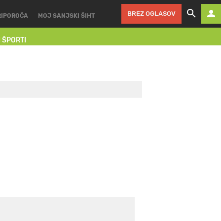
BREZ OGLASOV
RIPOROČA
MOJ SANJSKI ŠIHT
I ŠPORTI