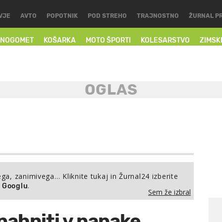
VJE
AVTO
POPOTNIK
POD STREHO
TRAJNOSTNO
ŽURNAL P
NOGOMET
KOŠARKA
MOTO ŠPORTI
KOLESARSTVO
ZIMSK
ega, zanimivega… Kliknite tukaj in Žurnal24 izberite
.
a Googlu
Sem že izbral
pahniti v napake