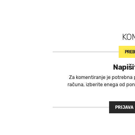
KO
PREB
Napiši
Za komentiranje je potrebna 
računa, izberite enega od ponu
PRIJAVA