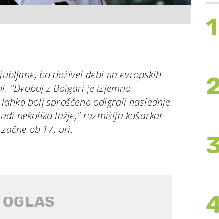
1
Ljubljane, bo doživel debi na evropskih
bi. "Dvoboj z Bolgari je izjemno
ahko bolj sproščeno odigrali naslednje
 tudi nekoliko lažje," razmišlja košarkar
 začne ob 17. uri.