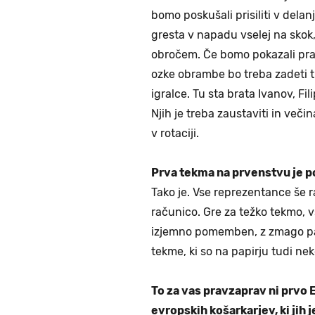
bomo poskušali prisiliti v dela
gresta v napadu vselej na skok
obročem. Če bomo pokazali pravi
ozke obrambe bo treba zadeti tu
igralce. Tu sta brata Ivanov, Fi
Njih je treba zaustaviti in veči
v rotaciji.
Prva tekma na prvenstvu je p
Tako je. Vse reprezentance še r
računico. Gre za težko tekmo, vs
izjemno pomemben, z zmago pa b
tekme, ki so na papirju tudi neko
To za vas pravzaprav ni prvo E
evropskih košarkarjev, ki jih j