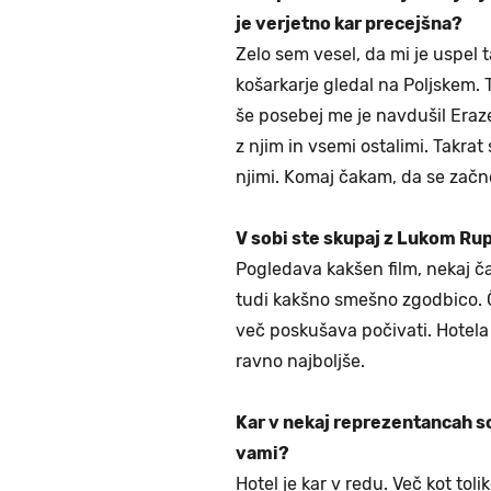
je verjetno kar precejšna?
Zelo sem vesel, da mi je uspel
košarkarje gledal na Poljskem.
še posebej me je navdušil Eraz
z njim in vsemi ostalimi. Takrat 
njimi. Komaj čakam, da se začn
V sobi ste skupaj z Lukom Ru
Pogledava kakšen film, nekaj ča
tudi kakšno smešno zgodbico. Č
več poskušava počivati. Hotela
ravno najboljše.
Kar v nekaj reprezentancah so 
vami?
Hotel je kar v redu. Več kot tol