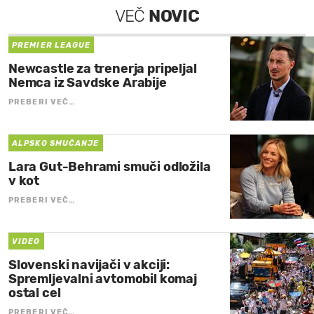
VEČ
NOVIC
PREMIER LEAGUE
Newcastle za trenerja pripeljal
Nemca iz Savdske Arabije
PREBERI VEČ…
ALPSKO SMUČANJE
Lara Gut-Behrami smuči odložila
v kot
PREBERI VEČ…
VIDEO
Slovenski navijači v akciji:
Spremljevalni avtomobil komaj
ostal cel
PREBERI VEČ…