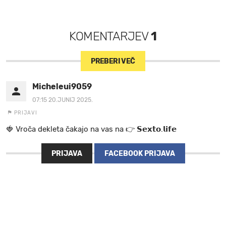
KOMENTARJEV
1
PREBERI VEČ
Micheleui9059
07:15 20.JUNIJ 2025.
PRIJAVI
🍓 V r o č a d e k l e t a ča k a jo na va s n a 👉 𝗦𝗲𝘅𝘁𝗼.𝗹𝗶𝗳𝗲
PRIJAVA
FACEBOOK PRIJAVA