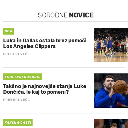
SORODNE
NOVICE
NBA
Luka in Dallas ostala brez pomoči
Los Angeles Clippers
PREBERI VEČ…
KIDD SPREGOVORIL
Takšno je najnovejše stanje Luke
Dončića, le kaj to pomeni?
PREBERI VEČ…
KAKŠNA ČAST!