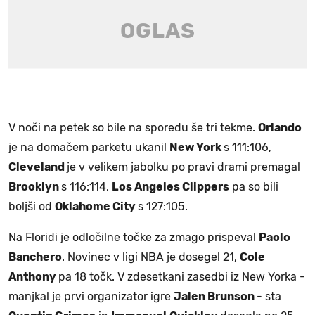
V noči na petek so bile na sporedu še tri tekme.
Orlando
je na domačem parketu ukanil
New York
s 111:106,
Cleveland
je v velikem jabolku po pravi drami premagal
Brooklyn
s 116:114,
Los Angeles Clippers
pa so bili
boljši od
Oklahome City
s 127:105.
Na Floridi je odločilne točke za zmago prispeval
Paolo
Banchero
. Novinec v ligi NBA je dosegel 21,
Cole
Anthony
pa 18 točk. V zdesetkani zasedbi iz New Yorka -
manjkal je prvi organizator igre
Jalen Brunson
- sta