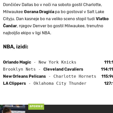
Dončićev Dallas bo v noči na soboto gostil Charlotte,
Milwaukee
Gorana Dragića
pa bo gostoval v Salt Lake
Cityju. Dan kasneje bo na veliko sceno stopil tudi
Vlatko
Čančar
, njegov Denver bo gostil Milwaukee, trenutno
najboljšo ekipo v ligi NBA.
NBA, izidi:
Orlando Magic
 - New York Knicks           
111:
Brooklyn Nets - 
Cleveland Cavaliers
114:1
New Orleans Pelicans
 - Charlotte Hornets  
115:9
LA Clippers
 - Oklahoma City Thunder       
127:
SPORNO