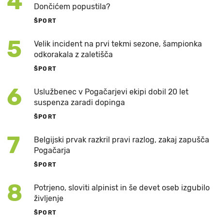
4
Dončićem popustila?
ŠPORT
5
Velik incident na prvi tekmi sezone, šampionka
odkorakala z zaletišča
ŠPORT
6
Uslužbenec v Pogačarjevi ekipi dobil 20 let
suspenza zaradi dopinga
ŠPORT
7
Belgijski prvak razkril pravi razlog, zakaj zapušča
Pogačarja
ŠPORT
8
Potrjeno, sloviti alpinist in še devet oseb izgubilo
življenje
ŠPORT