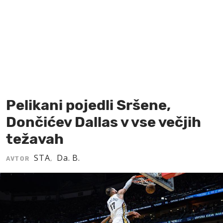
MOJ SANJ
Pelikani pojedli Sršene,
Dončićev Dallas v vse večjih
težavah
STA
Da. B.
AVTOR
,