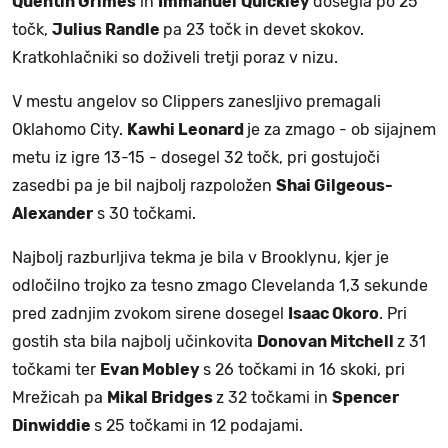
Quentin Grimes
in
Immanuel
Quickley
dosegla po 25
točk,
Julius Randle
pa 23 točk in devet skokov.
Kratkohlačniki so doživeli tretji poraz v nizu.
V mestu angelov so Clippers zanesljivo premagali
Oklahomo City.
Kawhi Leonard
je za zmago - ob sijajnem
metu iz igre 13-15 - dosegel 32 točk, pri gostujoči
zasedbi pa je bil najbolj razpoložen
Shai Gilgeous-
Alexander
s 30 točkami.
Najbolj razburljiva tekma je bila v Brooklynu, kjer je
odločilno trojko za tesno zmago Clevelanda 1,3 sekunde
pred zadnjim zvokom sirene dosegel
Isaac Okoro
. Pri
gostih sta bila najbolj učinkovita
Donovan Mitchell
z 31
točkami ter
Evan Mobley
s 26 točkami in 16 skoki, pri
Mrežicah pa
Mikal Bridges
z 32 točkami in
Spencer
Dinwiddie
s 25 točkami in 12 podajami.