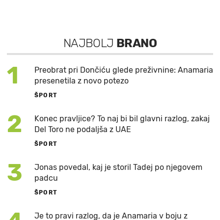
NAJBOLJ
BRANO
1
Preobrat pri Dončiću glede preživnine: Anamaria
presenetila z novo potezo
ŠPORT
2
Konec pravljice? To naj bi bil glavni razlog, zakaj
Del Toro ne podaljša z UAE
ŠPORT
3
Jonas povedal, kaj je storil Tadej po njegovem
padcu
ŠPORT
Je to pravi razlog, da je Anamaria v boju z