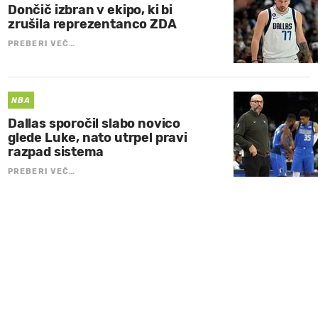
Dončič izbran v ekipo, ki bi
zrušila reprezentanco ZDA
PREBERI VEČ…
NBA
Dallas sporočil slabo novico
glede Luke, nato utrpel pravi
razpad sistema
PREBERI VEČ…