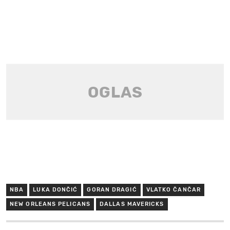
NBA
LUKA DONČIĆ
GORAN DRAGIĆ
VLATKO ČANČAR
NEW ORLEANS PELICANS
DALLAS MAVERICKS