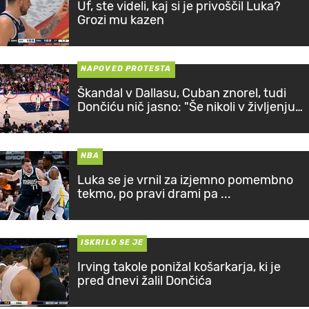
Uf, ste videli, kaj si je privoščil Luka?
Grozi mu kazen
NAPOVED PROTESTA
Škandal v Dallasu, Cuban znorel, tudi
Dončiću nič jasno: "Še nikoli v življenju
..."
NBA
Luka se je vrnil za izjemno pomembno
tekmo, po pravi drami pa ...
ISKRILO SE JE
Irving takole ponižal košarkarja, ki je
pred dnevi žalil Dončića