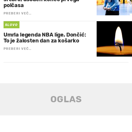
polčasa
PREBERI VEČ…
SLOVO
Umrla legenda NBA lige, Dončić:
To je žalosten dan za košarko
PREBERI VEČ…