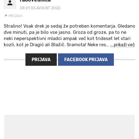
08:01 05.AVGUST 2022.
PRIJAVI
Strašno! Vsak drek je sedaj že potreben komentarja. Gledano
dve minuti, pa je bilo vse jasno. Groza od groze, pa to ne
neki neperspektivni mladci ampak več kot trideset let stari
kozli, kot je Dragić ali Blažič. Sramota! Neke res
…
...prikaži več
PRIJAVA
FACEBOOK PRIJAVA