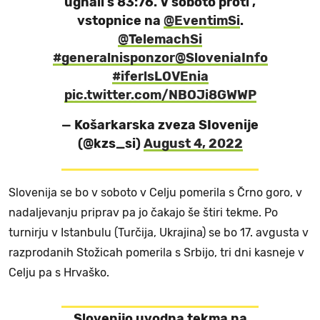
ugnali s 83:76. V soboto proti ,
vstopnice na
@EventimSi
.
@TelemachSi
#generalnisponzor
@SloveniaInfo
#iferlsLOVEnia
pic.twitter.com/NBOJi8GWWP
— Košarkarska zveza SIovenije
(@kzs_si)
August 4, 2022
Slovenija se bo v soboto v Celju pomerila s Črno goro, v
nadaljevanju priprav pa jo čakajo še štiri tekme. Po
turnirju v Istanbulu (Turčija, Ukrajina) se bo 17. avgusta v
razprodanih Stožicah pomerila s Srbijo, tri dni kasneje v
Celju pa s Hrvaško.
Slovenijo uvodna tekma na