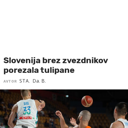
MOJ SANJ
Slovenija brez zvezdnikov
porezala tulipane
STA
Da. B.
AVTOR
,