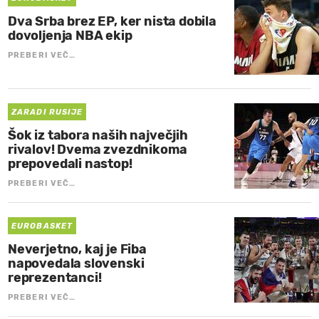
Dva Srba brez EP, ker nista dobila
dovoljenja NBA ekip
PREBERI VEČ…
ZARADI RUSIJE
Šok iz tabora naših največjih
rivalov! Dvema zvezdnikoma
prepovedali nastop!
PREBERI VEČ…
EUROBASKET
Neverjetno, kaj je Fiba
napovedala slovenski
reprezentanci!
PREBERI VEČ…