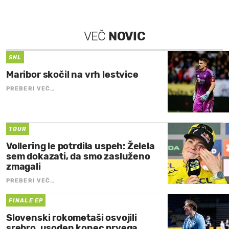
VEČ
NOVIC
SNL
Maribor skočil na vrh lestvice
PREBERI VEČ…
TOUR
Vollering le potrdila uspeh: Želela
sem dokazati, da smo zasluženo
zmagali
PREBERI VEČ…
FINALE EP
Slovenski rokometaši osvojili
srebro, usoden konec prvega