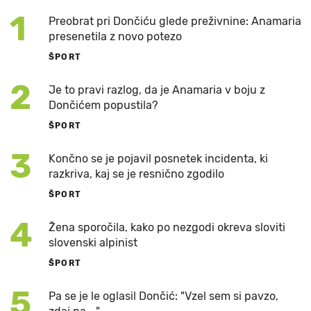
1
Preobrat pri Dončiću glede preživnine: Anamaria
presenetila z novo potezo
ŠPORT
2
Je to pravi razlog, da je Anamaria v boju z
Dončićem popustila?
ŠPORT
3
Končno se je pojavil posnetek incidenta, ki
razkriva, kaj se je resnično zgodilo
ŠPORT
4
Žena sporočila, kako po nezgodi okreva sloviti
slovenski alpinist
ŠPORT
5
Pa se je le oglasil Dončić: "Vzel sem si pavzo,