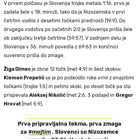
V prvem polčasu je Slovenija trojke metala 1:16, prvo je
zadela šele v 18. minuti, tako da je Nizozemska v prvi
četrtini vodila z desetimi točkami prednosti (19:9). Do
drugega vodstva po začetnih 2:0 je Slovenija prišla šele
ob zaključku tretje četrtine (59:57). V zadnjem delu je
Slovenija v 36. minuti povedla z 69:63 in končnici
suvereno prišla do zmage.
Žiga Dimec
je zbral 12 točk (met 4:9) in šest skokov,
Klemen Prepelič
se je po poškodbi roke vrnil z enajstimi
točkami (trojke 1:5) in petimi skoki, po deset točk pa sta
prispevala
Aleksej Nikolić
(met 2:6, 3 podaje) in
Gregor
Hrovat
(met 5:9).
Prva pripravljalna tekma, prva zmaga
za
#mojtim
. Slovenci so Nizozemce