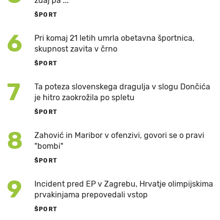
zdaj pa ..."
ŠPORT
6
Pri komaj 21 letih umrla obetavna športnica,
skupnost zavita v črno
ŠPORT
7
Ta poteza slovenskega dragulja v slogu Dončića
je hitro zaokrožila po spletu
ŠPORT
8
Zahović in Maribor v ofenzivi, govori se o pravi
"bombi"
ŠPORT
9
Incident pred EP v Zagrebu, Hrvatje olimpijskima
prvakinjama prepovedali vstop
ŠPORT