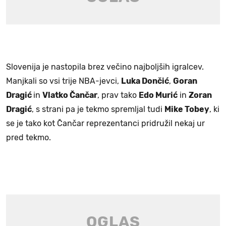
Slovenija je nastopila brez večino najboljših igralcev.
Manjkali so vsi trije NBA-jevci,
Luka Dončić
,
Goran
Dragić
in
Vlatko Čančar
, prav tako
Edo Murić
in
Zoran
Dragić
, s strani pa je tekmo spremljal tudi
Mike Tobey
, ki
se je tako kot Čančar reprezentanci pridružil nekaj ur
pred tekmo.