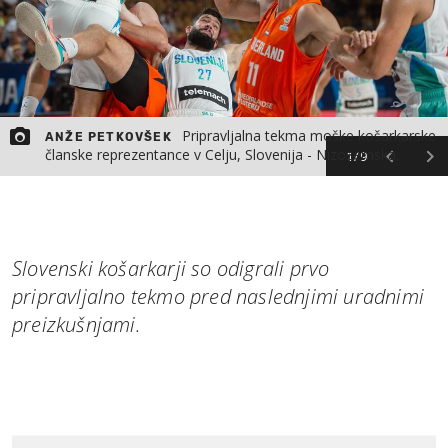
Pripravljalna tekma moške košarkarske
ANŽE PETKOVŠEK
članske reprezentance v Celju, Slovenija - Nizozemska.
1/9
Slovenski košarkarji so odigrali prvo
pripravljalno tekmo pred naslednjimi uradnimi
preizkušnjami.