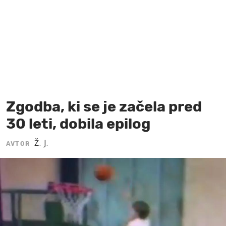
MOJ SANJ
Zgodba, ki se je začela pred
30 leti, dobila epilog
Ž. J.
AVTOR