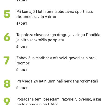
ŠPORT
5
Pri komaj 21 letih umrla obetavna športnica,
skupnost zavita v črno
ŠPORT
6
Ta poteza slovenskega dragulja v slogu Dončića
je hitro zaokrožila po spletu
ŠPORT
7
Zahović in Maribor v ofenzivi, govori se o pravi
"bombi"
ŠPORT
8
Pri vsega 24 letih umrl naš nekdanji rokometaš
ŠPORT
9
Pogačar s temi besedami razvnel Slovenijo, a kaj
na to porečejo pri UAE?