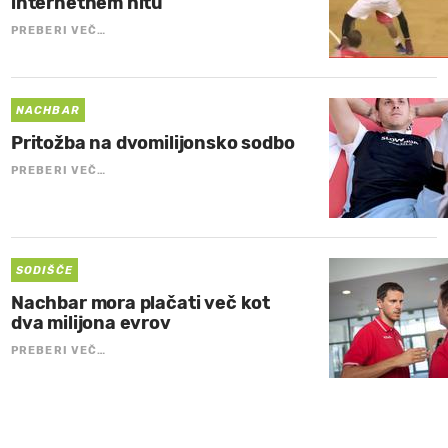
internetnem hitu
PREBERI VEČ…
NACHBAR
Pritožba na dvomilijonsko sodbo
PREBERI VEČ…
SODIŠČE
Nachbar mora plačati več kot
dva milijona evrov
PREBERI VEČ…