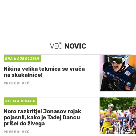
VEČ
NOVIC
ENA NAJBOLJŠIH
Nikina velika tekmica se vrača
na skakalnice!
PREBERI VEČ…
VELIKA RIVALA
Noro razkritje! Jonasov rojak
pojasnil, kako je Tadej Dancu
prišel do živega
PREBERI VEČ…