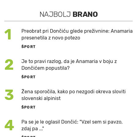
NAJBOLJ
BRANO
1
Preobrat pri Dončiću glede preživnine: Anamaria
presenetila z novo potezo
ŠPORT
2
Je to pravi razlog, da je Anamaria v boju z
Dončićem popustila?
ŠPORT
3
Žena sporočila, kako po nezgodi okreva sloviti
slovenski alpinist
ŠPORT
4
Pa se je le oglasil Dončić: "Vzel sem si pavzo,
zdaj pa ..."