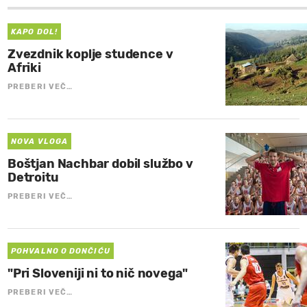
KAPO DOL!
Zvezdnik koplje studence v
Afriki
PREBERI VEČ…
NOVA VLOGA
Boštjan Nachbar dobil službo v
Detroitu
PREBERI VEČ…
POHVALNO O DONČIĆU
"Pri Sloveniji ni to nič novega"
PREBERI VEČ…