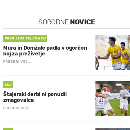
SORODNE
NOVICE
PRVA LIGA TELEMACH
Mura in Domžale padla v ogorčen
boj za preživetje
PREBERI VEČ…
SNL
Štajerski derbi ni ponudil
zmagovalca
PREBERI VEČ…