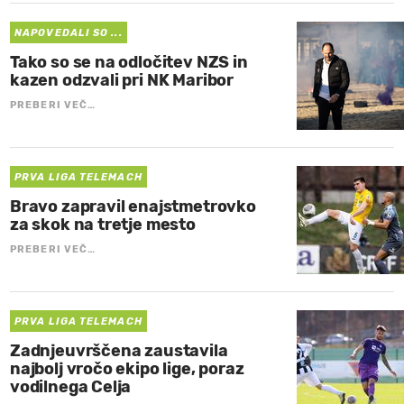
NAPOVEDALI SO ...
Tako so se na odločitev NZS in
kazen odzvali pri NK Maribor
PREBERI VEČ…
PRVA LIGA TELEMACH
Bravo zapravil enajstmetrovko
za skok na tretje mesto
PREBERI VEČ…
PRVA LIGA TELEMACH
Zadnjeuvrščena zaustavila
najbolj vročo ekipo lige, poraz
vodilnega Celja