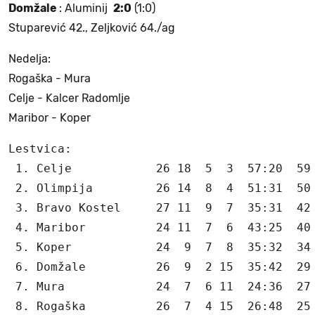
Domžale
: Aluminij
2:0
(1:0)
Stuparević 42., Zeljković 64./ag
Nedelja:
Rogaška - Mura
Celje - Kalcer Radomlje
Maribor - Koper
Lestvica:

 1. Celje            26 18  5  3  57:20  59

 2. Olimpija         26 14  8  4  51:31  50

 3. Bravo Kostel     27 11  9  7  35:31  42

 4. Maribor          24 11  7  6  43:25  40

 5. Koper            24  9  7  8  35:32  34

 6. Domžale          26  9  2 15  35:42  29

 7. Mura             24  7  6 11  24:36  27

 8. Rogaška          26  7  4 15  26:48  25
