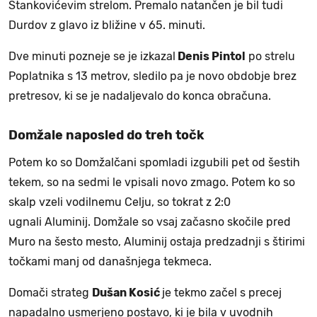
Stankovićevim strelom. Premalo natančen je bil tudi
Durdov z glavo iz bližine v 65. minuti.
Dve minuti pozneje se je izkazal
Denis Pintol
po strelu
Poplatnika s 13 metrov, sledilo pa je novo obdobje brez
pretresov, ki se je nadaljevalo do konca obračuna.
Domžale naposled do treh točk
Potem ko so Domžalčani spomladi izgubili pet od šestih
tekem, so na sedmi le vpisali novo zmago. Potem ko so
skalp vzeli vodilnemu Celju, so tokrat z 2:0
ugnali Aluminij. Domžale so vsaj začasno skočile pred
Muro na šesto mesto, Aluminij ostaja predzadnji s štirimi
točkami manj od današnjega tekmeca.
Domači strateg
Dušan Kosić
je tekmo začel s precej
napadalno usmerjeno postavo, ki je bila v uvodnih