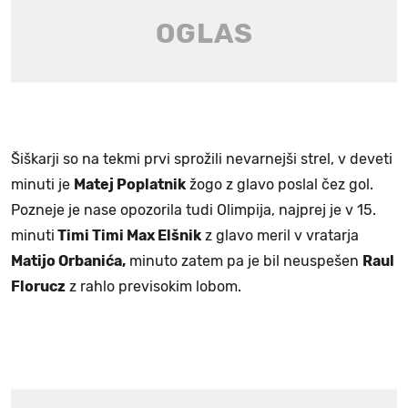
Šiškarji so na tekmi prvi sprožili nevarnejši strel, v deveti
minuti je
Matej Poplatnik
žogo z glavo poslal čez gol.
Pozneje je nase opozorila tudi Olimpija, najprej je v 15.
minuti
Timi Timi Max Elšnik
z glavo meril v vratarja
Matijo Orbanića,
minuto zatem pa je bil neuspešen
Raul
Florucz
z rahlo previsokim lobom.