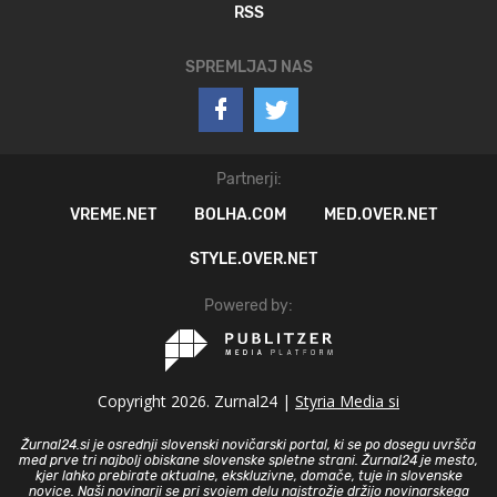
RSS
SPREMLJAJ NAS
Partnerji:
VREME.NET
BOLHA.COM
MED.OVER.NET
STYLE.OVER.NET
Powered by:
Copyright 2026. Zurnal24 |
Styria Media si
Žurnal24.si je osrednji slovenski novičarski portal, ki se po dosegu uvršča
med prve tri najbolj obiskane slovenske spletne strani. Žurnal24 je mesto,
kjer lahko prebirate aktualne, ekskluzivne, domače, tuje in slovenske
novice. Naši novinarji se pri svojem delu najstrožje držijo novinarskega