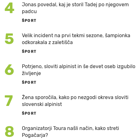
4
Jonas povedal, kaj je storil Tadej po njegovem
padcu
ŠPORT
5
Velik incident na prvi tekmi sezone, šampionka
odkorakala z zaletišča
ŠPORT
6
Potrjeno, sloviti alpinist in še devet oseb izgubilo
življenje
ŠPORT
7
Žena sporočila, kako po nezgodi okreva sloviti
slovenski alpinist
ŠPORT
8
Organizatorji Toura našli način, kako streti
Pogačarja?