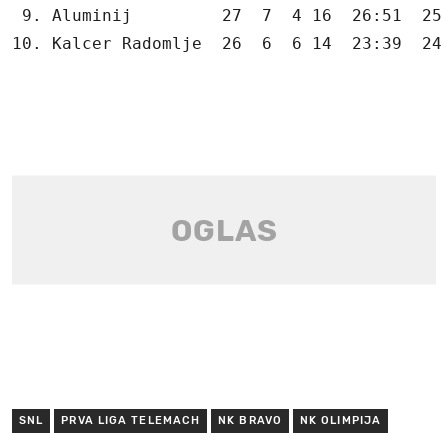
 9. Aluminij         27  7  4 16  26:51  25

10. Kalcer Radomlje  26  6  6 14  23:39  24
SNL
PRVA LIGA TELEMACH
NK BRAVO
NK OLIMPIJA