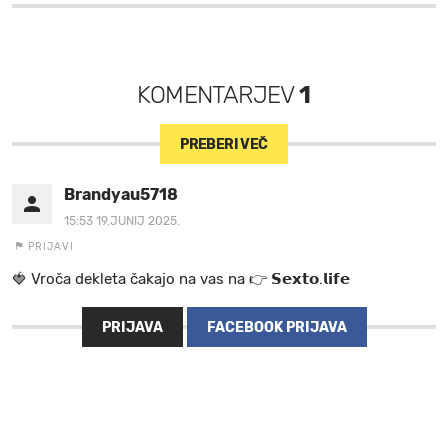
KOMENTARJEV
1
PREBERI VEČ
Brandyau5718
15:53 19.JUNIJ 2025.
PRIJAVI
🍓 V r o č a d e k l e t a ča k a jo na va s n a 👉 𝗦𝗲𝘅𝘁𝗼.𝗹𝗶𝗳𝗲
PRIJAVA
FACEBOOK PRIJAVA