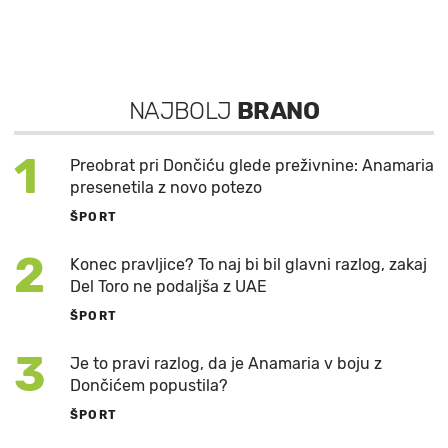
NAJBOLJ
BRANO
1
Preobrat pri Dončiću glede preživnine: Anamaria
presenetila z novo potezo
ŠPORT
2
Konec pravljice? To naj bi bil glavni razlog, zakaj
Del Toro ne podaljša z UAE
ŠPORT
3
Je to pravi razlog, da je Anamaria v boju z
Dončićem popustila?
ŠPORT