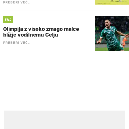
PREBERI VEČ…
SNL
Olimpija z visoko zmago malce
bližje vodilnemu Celju
PREBERI VEČ…