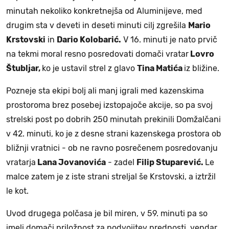
minutah nekoliko konkretnejša od Aluminijeve, med
drugim sta v deveti in deseti minuti cilj zgrešila
Mario
Krstovski
in
Dario Kolobarić.
V 16. minuti je nato prvič
na tekmi moral resno posredovati domači vratar
Lovro
Štubljar,
ko je ustavil strel z glavo
Tina Matića
iz bližine.
Pozneje sta ekipi bolj ali manj igrali med kazenskima
prostoroma brez posebej izstopajoče akcije, so pa svoj
strelski post po dobrih 250 minutah prekinili Domžalčani
v 42. minuti, ko je z desne strani kazenskega prostora ob
bližnji vratnici - ob ne ravno posrečenem posredovanju
vratarja
Lana Jovanovića
- zadel
Filip Stuparević.
Le
malce zatem je z iste strani streljal še Krstovski, a iztržil
le kot.
Uvod drugega polčasa je bil miren, v 59. minuti pa so
imeli domači priložnost za podvojitev prednosti, vendar