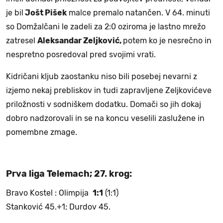
je bil
Jošt Pišek
malce premalo natančen. V 64. minuti
so Domžalčani le zadeli za 2:0 oziroma je lastno mrežo
zatresel
Aleksandar Zeljković,
potem ko je nesrečno in
nespretno posredoval pred svojimi vrati.
Kidričani kljub zaostanku niso bili posebej nevarni z
izjemo nekaj prebliskov in tudi zapravljene Zeljkovićeve
priložnosti v sodniškem dodatku. Domači so jih dokaj
dobro nadzorovali in se na koncu veselili zaslužene in
pomembne zmage.
Prva liga Telemach; 27. krog:
Bravo Kostel : Olimpija
1:1
(1:1)
Stanković 45.+1; Durdov 45.