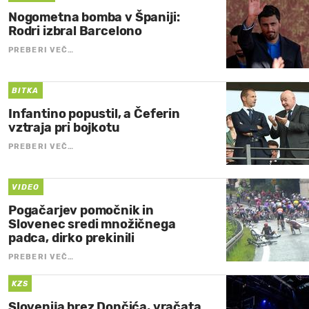
Nogometna bomba v Španiji:
Rodri izbral Barcelono
PREBERI VEČ…
BITKA
Infantino popustil, a Čeferin
vztraja pri bojkotu
PREBERI VEČ…
VIDEO
Pogačarjev pomočnik in
Slovenec sredi množičnega
padca, dirko prekinili
PREBERI VEČ…
KZS
Slovenija brez Dončića, vračata