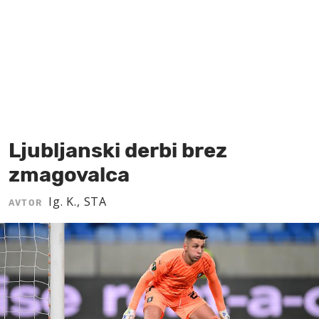
MOJ SANJ
Ljubljanski derbi brez
zmagovalca
Ig. K., STA
AVTOR