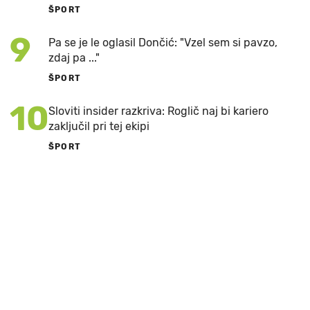
ŠPORT
9
Pa se je le oglasil Dončić: "Vzel sem si pavzo,
zdaj pa ..."
ŠPORT
10
Sloviti insider razkriva: Roglič naj bi kariero
zaključil pri tej ekipi
ŠPORT