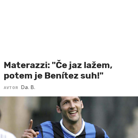
MOJ SANJ
Materazzi: "Če jaz lažem,
potem je Benítez suh!"
Da. B.
AVTOR