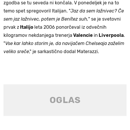
zgodba se tu seveda ni končala. V ponedeljek je na to
temo spet spregovoril Italijan. "
Jaz da sem lažnivec? Če
sem jaz lažnivec, potem je Benítez suh,
" se je svetovni
prvak z
Italijo
leta 2006 ponorčeval iz odvečnih
kilogramov nekdanjega trenerja
Valencie
in
Liverpoola
.
"
Vse kar lahko storim je, da navijačem Chelseaja zaželim
veliko sreče
," je sarkastično dodal Materazzi.