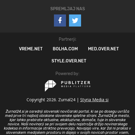
SPREMLJAJ NAS
Partnerji:
VREME.NET
BOLHA.COM
MED.OVER.NET
STYLE.OVER.NET
Powered by:
Copyright 2026. Zurnal24 |
Styria Media si
Žurnal24.si je osrednji slovenski novičarski portal, ki se po dosegu uvršča
med prve tri najbolj obiskane slovenske spletne strani. Žurnal24 je mesto,
kjer lahko prebirate aktualne, ekskluzivne, domače, tuje in slovenske
novice. Naši novinarji se pri svojem delu najstrožje držijo novinarskega
kodeksa in informacije striktno preverjajo. Navajajo vire, kar žal ni praksa v
slovenskem medijskem prostoru in dajejo v svojih novicah prostor vsem,