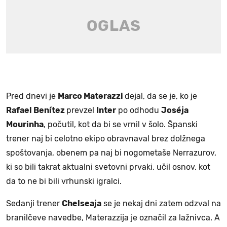
Pred dnevi je
Marco Materazzi
dejal, da se je, ko je
Rafael Benítez
prevzel
Inter
po odhodu
Joséja
Mourinha
, počutil, kot da bi se vrnil v šolo. Španski
trener naj bi celotno ekipo obravnaval brez dolžnega
spoštovanja, obenem pa naj bi nogometaše Nerrazurov,
ki so bili takrat aktualni svetovni prvaki, učil osnov, kot
da to ne bi bili vrhunski igralci.
Sedanji trener
Chelseaja
se je nekaj dni zatem odzval na
branilčeve navedbe, Materazzija je označil za lažnivca. A