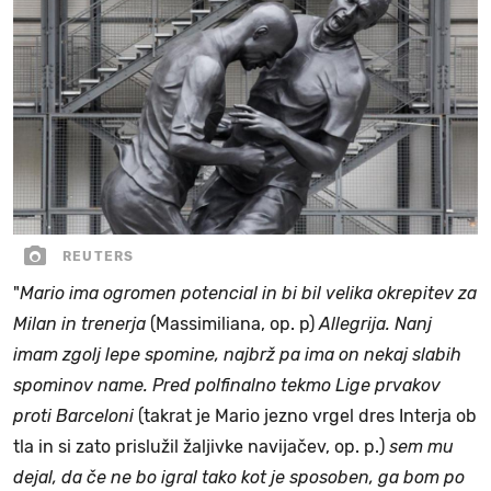
REUTERS
"
Mario ima ogromen potencial in bi bil velika okrepitev za
Milan in trenerja
(Massimiliana, op. p)
Allegrija. Nanj
imam zgolj lepe spomine, najbrž pa ima on nekaj slabih
spominov name. Pred polfinalno tekmo Lige prvakov
proti Barceloni
(takrat je Mario jezno vrgel dres Interja ob
tla in si zato prislužil žaljivke navijačev, op. p.)
sem mu
dejal, da če ne bo igral tako kot je sposoben, ga bom po