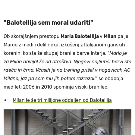
"Balotellija sem moral udariti"
Ob skorajšnjem prestopu
Maria Balotellija
v
Milan
pa je
Marco z mediji delil nekaj izkušenj z Italijanom ganskih
korenin, ko sta še skupaj branila barve Interja. "
Mario je
za Milan navijal že od otroštva. Njegovi najljubši barvi sta
rdeča in črna. Včasih je na trening prišel v nogavicah AC
Milana, jaz pa sem mu jih potem razrezal!
" se obdobja
med leti 2006 in 2010 spominja visoki branilec.
Milan le še tri milijone oddaljen od Balotellija