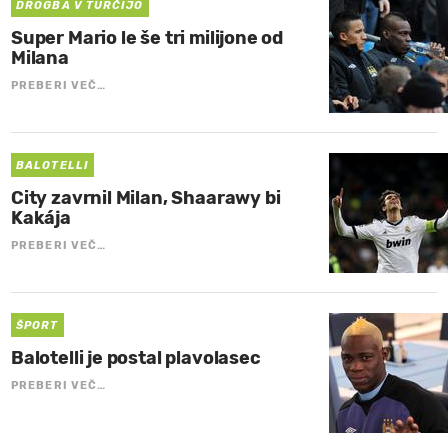
DROGBA V TURČIJO
Super Mario le še tri milijone od
Milana
PREBERI VEČ…
BALOTELLI
City zavrnil Milan, Shaarawy bi
Kakája
PREBERI VEČ…
ŠPORT
Balotelli je postal plavolasec
PREBERI VEČ…