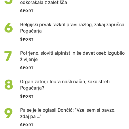
odkorakala z zaletišča
ŠPORT
6
Belgijski prvak razkril pravi razlog, zakaj zapušča
Pogačarja
ŠPORT
7
Potrjeno, sloviti alpinist in še devet oseb izgubilo
življenje
ŠPORT
8
Organizatorji Toura našli način, kako streti
Pogačarja?
ŠPORT
9
Pa se je le oglasil Dončić: "Vzel sem si pavzo,
zdaj pa ..."
ŠPORT