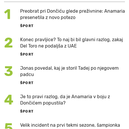
1
Preobrat pri Dončiću glede preživnine: Anamaria
presenetila z novo potezo
ŠPORT
2
Konec pravljice? To naj bi bil glavni razlog, zakaj
Del Toro ne podaljša z UAE
ŠPORT
3
Jonas povedal, kaj je storil Tadej po njegovem
padcu
ŠPORT
4
Je to pravi razlog, da je Anamaria v boju z
Dončićem popustila?
ŠPORT
5
Velik incident na prvi tekmi sezone, šampionka