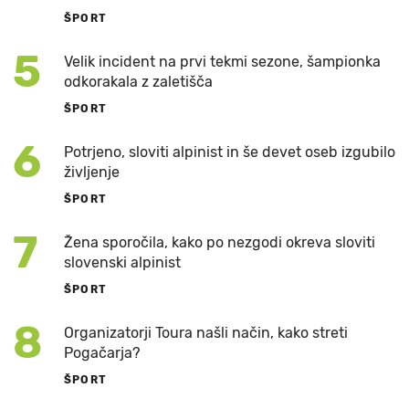
ŠPORT
5
Velik incident na prvi tekmi sezone, šampionka
odkorakala z zaletišča
ŠPORT
6
Potrjeno, sloviti alpinist in še devet oseb izgubilo
življenje
ŠPORT
7
Žena sporočila, kako po nezgodi okreva sloviti
slovenski alpinist
ŠPORT
8
Organizatorji Toura našli način, kako streti
Pogačarja?
ŠPORT