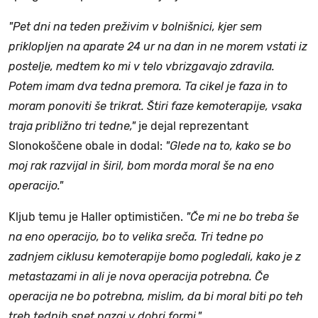
"Pet dni na teden preživim v bolnišnici, kjer sem
priklopljen na aparate 24 ur na dan in ne morem vstati iz
postelje, medtem ko mi v telo vbrizgavajo zdravila.
Potem imam dva tedna premora. Ta cikel je faza in to
moram ponoviti še trikrat. Štiri faze kemoterapije, vsaka
traja približno tri tedne,"
je dejal reprezentant
Slonokoščene obale in dodal:
"Glede na to, kako se bo
moj rak razvijal in širil, bom morda moral še na eno
operacijo."
Kljub temu je Haller optimističen.
"Če mi ne bo treba še
na eno operacijo, bo to velika sreča. Tri tedne po
zadnjem ciklusu kemoterapije bomo pogledali, kako je z
metastazami in ali je nova operacija potrebna. Če
operacija ne bo potrebna, mislim, da bi moral biti po teh
treh tednih spet nazaj v dobri formi."