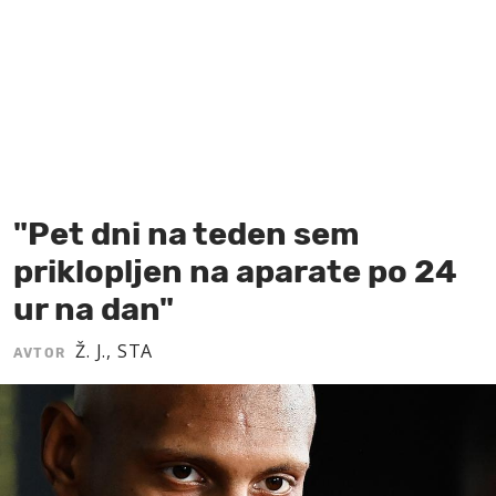
MOJ SANJ
"Pet dni na teden sem
priklopljen na aparate po 24
ur na dan"
Ž. J., STA
AVTOR