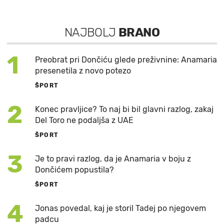
NAJBOLJ
BRANO
1
Preobrat pri Dončiću glede preživnine: Anamaria
presenetila z novo potezo
ŠPORT
2
Konec pravljice? To naj bi bil glavni razlog, zakaj
Del Toro ne podaljša z UAE
ŠPORT
3
Je to pravi razlog, da je Anamaria v boju z
Dončićem popustila?
ŠPORT
4
Jonas povedal, kaj je storil Tadej po njegovem
padcu