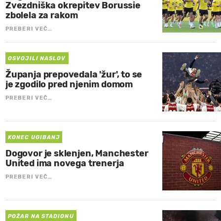
Zvezdniška okrepitev Borussie
zbolela za rakom
PREBERI VEČ…
OSVOJILI NASLOV
Županja prepovedala 'žur', to se
je zgodilo pred njenim domom
PREBERI VEČ…
KONEC UGIBANJ
Dogovor je sklenjen, Manchester
United ima novega trenerja
PREBERI VEČ…
POŽAR NA STADIONU