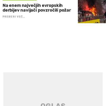
Na enem največjih evropskih
derbijev navijači povzročili požar
PREBERI VEČ…