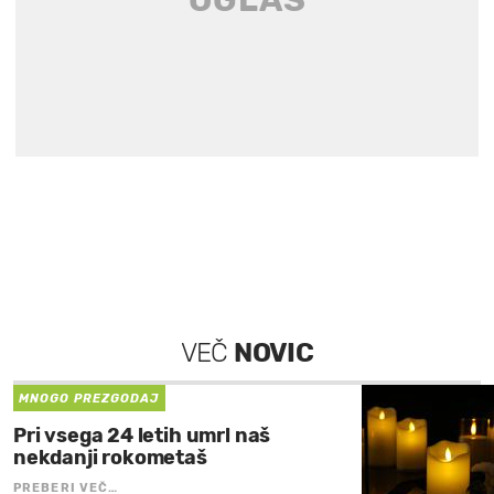
VEČ
NOVIC
MNOGO PREZGODAJ
Pri vsega 24 letih umrl naš
nekdanji rokometaš
PREBERI VEČ…