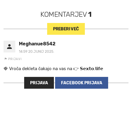
KOMENTARJEV
1
PREBERI VEČ
Meghanue8542
14:59 20.JUNIJ 2025.
PRIJAVI
🍓 V r o č a d e k l e t a ča k a jo na va s n a 👉 𝗦𝗲𝘅𝘁𝗼.𝗹𝗶𝗳𝗲
PRIJAVA
FACEBOOK PRIJAVA