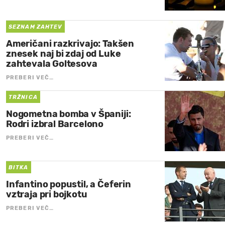
SEZNAM ZAHTEV
Američani razkrivajo: Takšen
znesek naj bi zdaj od Luke
zahtevala Goltesova
PREBERI VEČ…
TRŽNICA
Nogometna bomba v Španiji:
Rodri izbral Barcelono
PREBERI VEČ…
BITKA
Infantino popustil, a Čeferin
vztraja pri bojkotu
PREBERI VEČ…