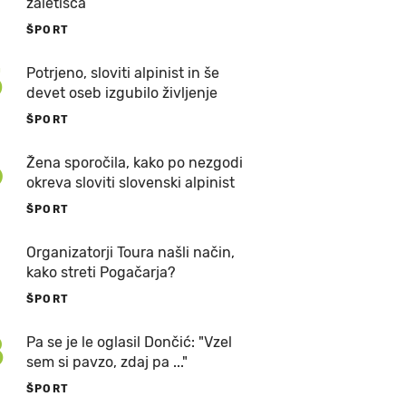
zaletišča
ŠPORT
5
Potrjeno, sloviti alpinist in še
devet oseb izgubilo življenje
ŠPORT
6
Žena sporočila, kako po nezgodi
okreva sloviti slovenski alpinist
ŠPORT
7
Organizatorji Toura našli način,
kako streti Pogačarja?
ŠPORT
8
Pa se je le oglasil Dončić: "Vzel
sem si pavzo, zdaj pa ..."
ŠPORT