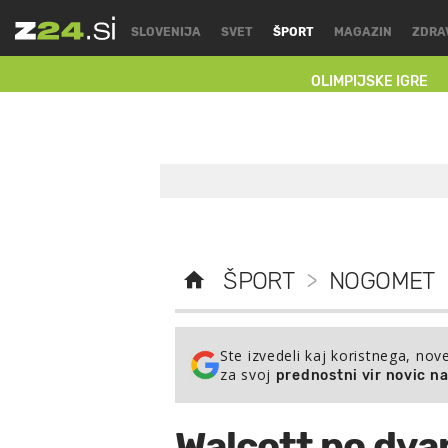
SLOVENIJA
SVET
ŠPORT
MAGAZIN
ZDRA
OLIMPIJSKE IGRE
ŠPORT
>
NOGOMET
Ste izvedeli kaj koristnega, nov
za svoj
prednostni vir novic n
Walcott po dvan