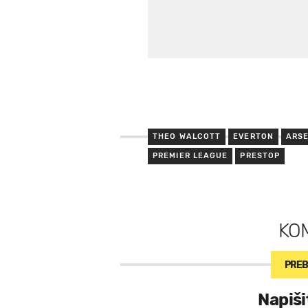
THEO WALCOTT
EVERTON
ARS
PREMIER LEAGUE
PRESTOP
KO
PREB
Napiši