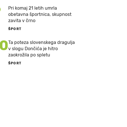
9
Pri komaj 21 letih umrla
obetavna športnica, skupnost
zavita v črno
ŠPORT
10
Ta poteza slovenskega dragulja
v slogu Dončića je hitro
zaokrožila po spletu
ŠPORT