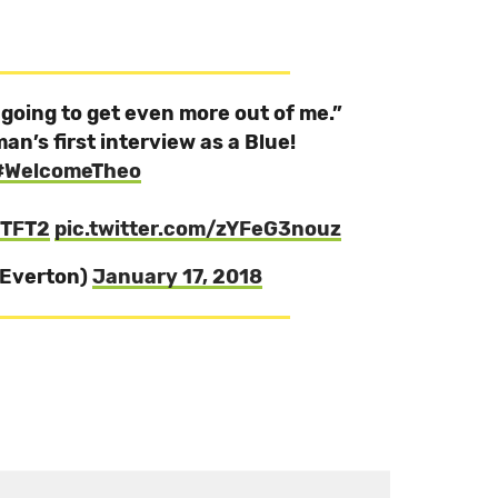
is going to get even more out of me.”
n’s first interview as a Blue!
#WelcomeTheo
ETFT2
pic.twitter.com/zYFeG3nouz
@Everton)
January 17, 2018