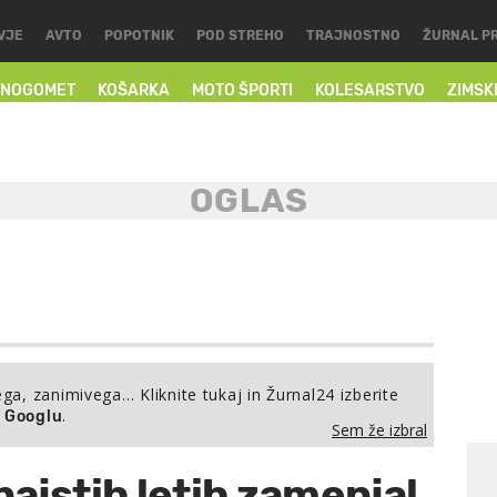
VJE
AVTO
POPOTNIK
POD STREHO
TRAJNOSTNO
ŽURNAL P
NOGOMET
KOŠARKA
MOTO ŠPORTI
KOLESARSTVO
ZIMSK
ega, zanimivega… Kliknite tukaj in Žurnal24 izberite
.
a Googlu
Sem že izbral
ajstih letih zamenjal