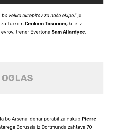
bo velika okrepitev za našo ekipo,"
je
m za Turkom
Cenkom Tosunom,
ki je iz
v evrov, trener Evertona
Sam Allardyce.
da bo Arsenal denar porabil za nakup
Pierre-
aterega Borussia iz Dortmunda zahteva 70