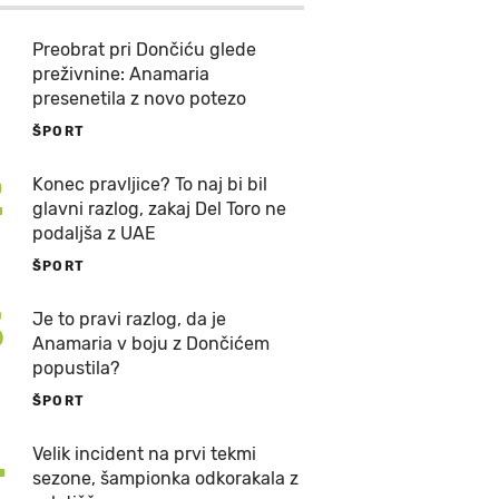
Preobrat pri Dončiću glede
preživnine: Anamaria
presenetila z novo potezo
ŠPORT
2
Konec pravljice? To naj bi bil
glavni razlog, zakaj Del Toro ne
podaljša z UAE
ŠPORT
3
Je to pravi razlog, da je
Anamaria v boju z Dončićem
popustila?
ŠPORT
4
Velik incident na prvi tekmi
sezone, šampionka odkorakala z