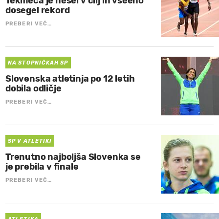
Tekmeca je nesel v cilj in vseeno
dosegel rekord
PREBERI VEČ…
NA STOPNIČKAH SP
Slovenska atletinja po 12 letih
dobila odličje
PREBERI VEČ…
SP V ATLETIKI
Trenutno najboljša Slovenka se
je prebila v finale
PREBERI VEČ…