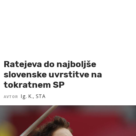
MOJ SANJ
Ratejeva do najboljše
slovenske uvrstitve na
tokratnem SP
Ig. K., STA
AVTOR