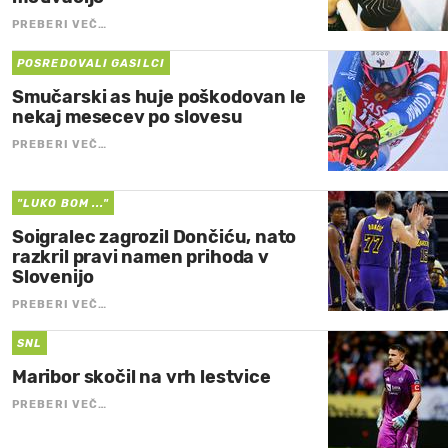
PREBERI VEČ…
POSREDOVALI GASILCI
Smučarski as huje poškodovan le
nekaj mesecev po slovesu
PREBERI VEČ…
"LUKO BOM ..."
Soigralec zagrozil Dončiću, nato
razkril pravi namen prihoda v
Slovenijo
PREBERI VEČ…
SNL
Maribor skočil na vrh lestvice
PREBERI VEČ…