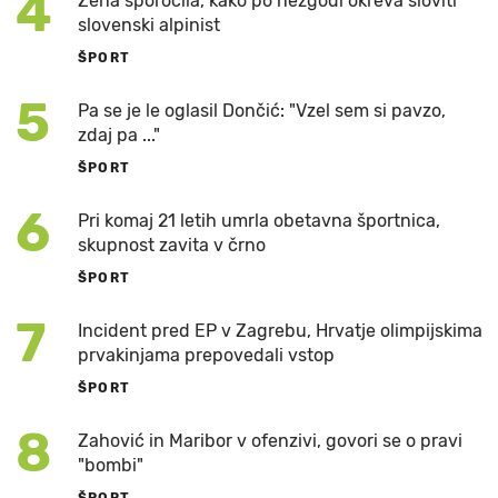
4
Žena sporočila, kako po nezgodi okreva sloviti
slovenski alpinist
ŠPORT
5
Pa se je le oglasil Dončić: "Vzel sem si pavzo,
zdaj pa ..."
ŠPORT
6
Pri komaj 21 letih umrla obetavna športnica,
skupnost zavita v črno
ŠPORT
7
Incident pred EP v Zagrebu, Hrvatje olimpijskima
prvakinjama prepovedali vstop
ŠPORT
8
Zahović in Maribor v ofenzivi, govori se o pravi
"bombi"
ŠPORT