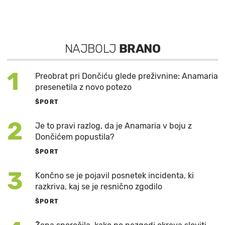
NAJBOLJ
BRANO
1
Preobrat pri Dončiću glede preživnine: Anamaria
presenetila z novo potezo
ŠPORT
2
Je to pravi razlog, da je Anamaria v boju z
Dončićem popustila?
ŠPORT
3
Končno se je pojavil posnetek incidenta, ki
razkriva, kaj se je resnično zgodilo
ŠPORT