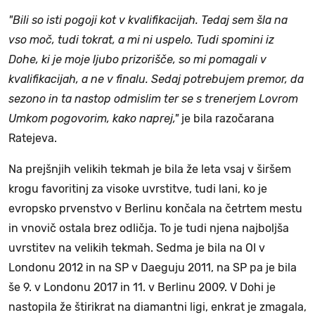
"Bili so isti pogoji kot v kvalifikacijah. Tedaj sem šla na
vso moč, tudi tokrat, a mi ni uspelo. Tudi spomini iz
Dohe, ki je moje ljubo prizorišče, so mi pomagali v
kvalifikacijah, a ne v finalu. Sedaj potrebujem premor, da
sezono in ta nastop odmislim ter se s trenerjem Lovrom
Umkom pogovorim, kako naprej,"
je bila razočarana
Ratejeva.
Na prejšnjih velikih tekmah je bila že leta vsaj v širšem
krogu favoritinj za visoke uvrstitve, tudi lani, ko je
evropsko prvenstvo v Berlinu končala na četrtem mestu
in vnovič ostala brez odličja. To je tudi njena najboljša
uvrstitev na velikih tekmah. Sedma je bila na OI v
Londonu 2012 in na SP v Daeguju 2011, na SP pa je bila
še 9. v Londonu 2017 in 11. v Berlinu 2009. V Dohi je
nastopila že štirikrat na diamantni ligi, enkrat je zmagala,