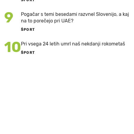
9
Pogačar s temi besedami razvnel Slovenijo, a kaj
na to porečejo pri UAE?
ŠPORT
10
Pri vsega 24 letih umrl naš nekdanji rokometaš
ŠPORT