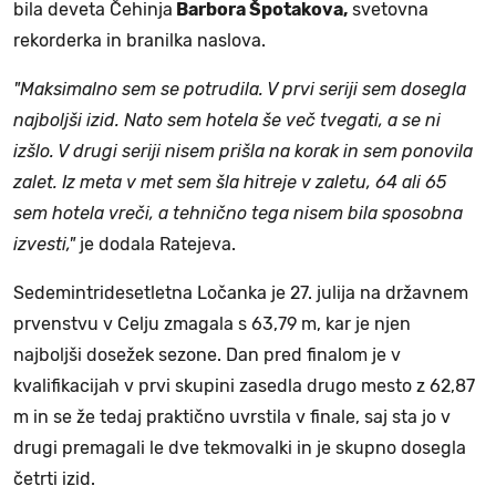
bila deveta Čehinja
Barbora Špotakova,
svetovna
rekorderka in branilka naslova.
"Maksimalno sem se potrudila. V prvi seriji sem dosegla
najboljši izid. Nato sem hotela še več tvegati, a se ni
izšlo. V drugi seriji nisem prišla na korak in sem ponovila
zalet. Iz meta v met sem šla hitreje v zaletu, 64 ali 65
sem hotela vreči, a tehnično tega nisem bila sposobna
izvesti,"
je dodala Ratejeva.
Sedemintridesetletna Ločanka je 27. julija na državnem
prvenstvu v Celju zmagala s 63,79 m, kar je njen
najboljši dosežek sezone. Dan pred finalom je v
kvalifikacijah v prvi skupini zasedla drugo mesto z 62,87
m in se že tedaj praktično uvrstila v finale, saj sta jo v
drugi premagali le dve tekmovalki in je skupno dosegla
četrti izid.