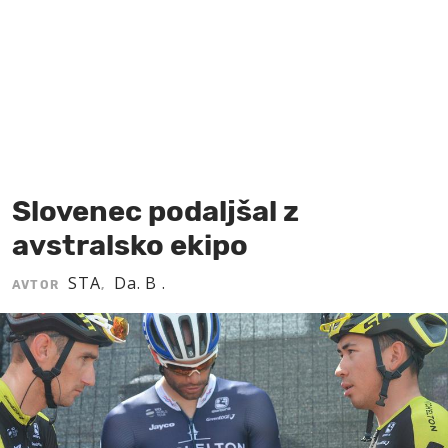
MOJ SANJ
Slovenec podaljšal z
avstralsko ekipo
STA
Da. B .
AVTOR
,