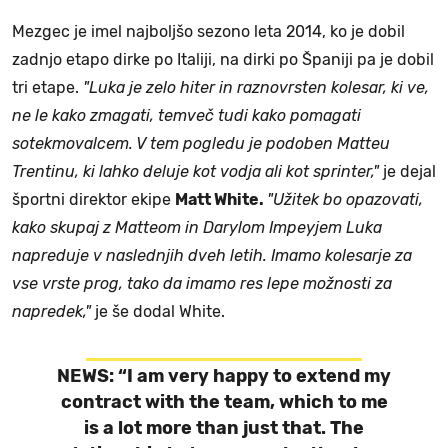
Mezgec je imel najboljšo sezono leta 2014, ko je dobil
zadnjo etapo dirke po Italiji, na dirki po Španiji pa je dobil
tri etape.
"Luka je zelo hiter in raznovrsten kolesar, ki ve,
ne le kako zmagati, temveč tudi kako pomagati
sotekmovalcem. V tem pogledu je podoben Matteu
Trentinu, ki lahko deluje kot vodja ali kot sprinter,"
je dejal
športni direktor ekipe
Matt White.
"Užitek bo opazovati,
kako skupaj z Matteom in Darylom Impeyjem Luka
napreduje v naslednjih dveh letih. Imamo kolesarje za
vse vrste prog, tako da imamo res lepe možnosti za
napredek,"
je še dodal White.
NEWS: “I am very happy to extend my
contract with the team, which to me
is a lot more than just that. The