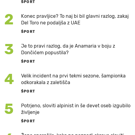
ŠPORT
2
Konec pravljice? To naj bi bil glavni razlog, zakaj
Del Toro ne podaljša z UAE
ŠPORT
3
Je to pravi razlog, da je Anamaria v boju z
Dončićem popustila?
ŠPORT
4
Velik incident na prvi tekmi sezone, šampionka
odkorakala z zaletišča
ŠPORT
5
Potrjeno, sloviti alpinist in še devet oseb izgubilo
življenje
ŠPORT