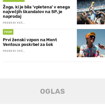
Žoga, ki je bila 'vpletena' v enega
največjih škandalov na SP, je
naprodaj
PREBERI VEČ…
TOUR
Prvi ženski vzpon na Mont
Ventoux poskrbel za šok
PREBERI VEČ…