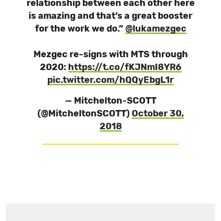
relationship between each other here
is amazing and that’s a great booster
for the work we do.”
@lukamezgec
Mezgec re-signs with MTS through
2020:
https://t.co/fKJNmI8YR6
pic.twitter.com/hQQyEbgL1r
— Mitchelton-SCOTT
(@MitcheltonSCOTT)
October 30,
2018