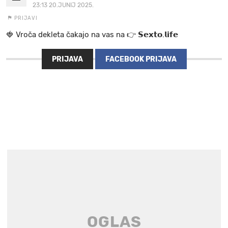
23:13 20.JUNIJ 2025.
PRIJAVI
🍓 V r o č a d e k l e t a ča k a jo na va s n a 👉 𝗦𝗲𝘅𝘁𝗼.𝗹𝗶𝗳𝗲
PRIJAVA
FACEBOOK PRIJAVA