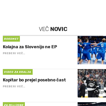
VEČ
NOVIC
ROKOMET
Kolajna za Slovenijo ne EP
PREBERI VEČ…
VIDEO ZA KRALJA
Kopitar bo prejel posebno čast
PREBERI VEČ…
ZA MILIJONE