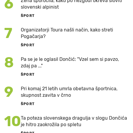
6
Žena sporočila, kako po nezgodi okreva sloviti
slovenski alpinist
ŠPORT
7
Organizatorji Toura našli način, kako streti
Pogačarja?
ŠPORT
8
Pa se je le oglasil Dončić: "Vzel sem si pavzo,
zdaj pa ..."
ŠPORT
9
Pri komaj 21 letih umrla obetavna športnica,
skupnost zavita v črno
ŠPORT
10
Ta poteza slovenskega dragulja v slogu Dončića
je hitro zaokrožila po spletu