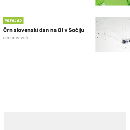
PREGLED
Črn slovenski dan na OI v Sočiju
PREBERI VEČ…