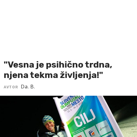
MOJ SANJ
"Vesna je psihično trdna,
njena tekma življenja!"
Da. B.
AVTOR