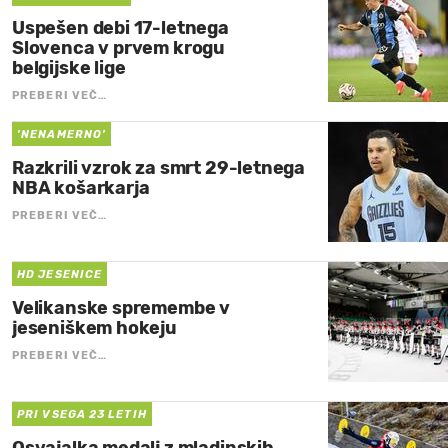
Uspešen debi 17-letnega
Slovenca v prvem krogu
belgijske lige
PREBERI VEČ…
'NENAMERNO'
Razkrili vzrok za smrt 29-letnega
NBA košarkarja
PREBERI VEČ…
HD JESENICE
Velikanske spremembe v
jeseniškem hokeju
PREBERI VEČ…
PRI VSEGA 23 LETIH
Osvajalka medalj z mladinskih