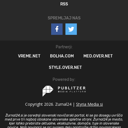
RSS
SPREMLJAJ NAS
Partnerji:
VREME.NET
BOLHA.COM
MED.OVER.NET
STYLE.OVER.NET
Powered by:
Copyright 2026. Zurnal24 |
Styria Media si
Žurnal24.si je osrednji slovenski novičarski portal, ki se po dosegu uvršča
med prve tri najbolj obiskane slovenske spletne strani. Žurnal24 je mesto,
kjer lahko prebirate aktualne, ekskluzivne, domače, tuje in slovenske
novice. Naši novinarji se pri svojem delu najstrožje držijo novinarskega