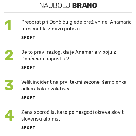
NAJBOLJ
BRANO
1
Preobrat pri Dončiću glede preživnine: Anamaria
presenetila z novo potezo
ŠPORT
2
Je to pravi razlog, da je Anamaria v boju z
Dončićem popustila?
ŠPORT
3
Velik incident na prvi tekmi sezone, šampionka
odkorakala z zaletišča
ŠPORT
4
Žena sporočila, kako po nezgodi okreva sloviti
slovenski alpinist
ŠPORT