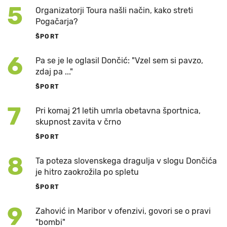
5
Organizatorji Toura našli način, kako streti
Pogačarja?
ŠPORT
6
Pa se je le oglasil Dončić: "Vzel sem si pavzo,
zdaj pa ..."
ŠPORT
7
Pri komaj 21 letih umrla obetavna športnica,
skupnost zavita v črno
ŠPORT
8
Ta poteza slovenskega dragulja v slogu Dončića
je hitro zaokrožila po spletu
ŠPORT
9
Zahović in Maribor v ofenzivi, govori se o pravi
"bombi"