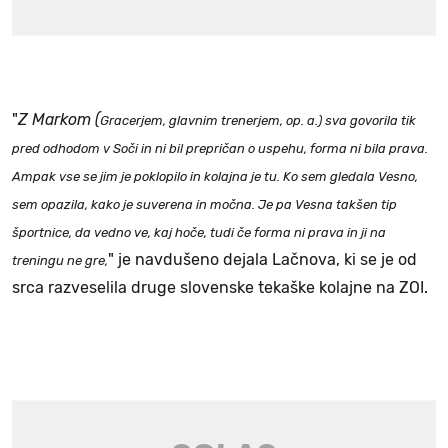
"
Z Markom (
Gracerjem,
glavnim trenerjem, op. a.) sva govorila tik
pred odhodom v Soči in ni bil prepričan o uspehu, forma ni bila prava.
Ampak vse se jim je poklopilo in kolajna je tu. Ko sem gledala Vesno,
sem opazila, kako je suverena in močna. Je pa Vesna takšen tip
športnice, da vedno ve, kaj hoče, tudi če forma ni prava in ji na
" je navdušeno dejala Lačnova, ki se je od
treningu ne gre,
srca razveselila druge slovenske tekaške kolajne na ZOI.