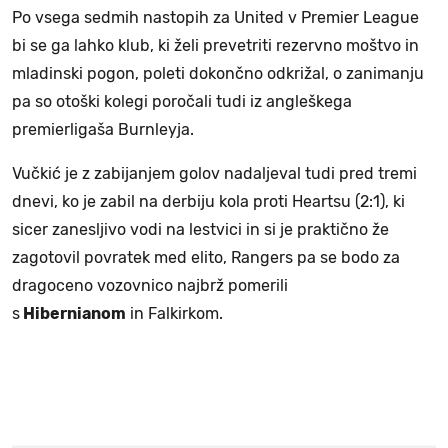
Po vsega sedmih nastopih za United v Premier League
bi se ga lahko klub, ki želi prevetriti rezervno moštvo in
mladinski pogon, poleti dokončno odkrižal, o zanimanju
pa so otoški kolegi poročali tudi iz angleškega
premierligaša Burnleyja.
Vučkić je z zabijanjem golov nadaljeval tudi pred tremi
dnevi, ko je zabil na derbiju kola proti Heartsu (2:1), ki
sicer zanesljivo vodi na lestvici in si je praktično že
zagotovil povratek med elito, Rangers pa se bodo za
dragoceno vozovnico najbrž pomerili
s
Hibernianom
in Falkirkom.