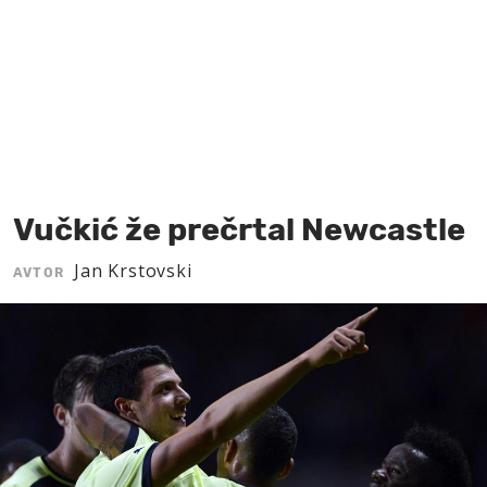
MOJ SANJ
Vučkić že prečrtal Newcastle
Jan Krstovski
AVTOR