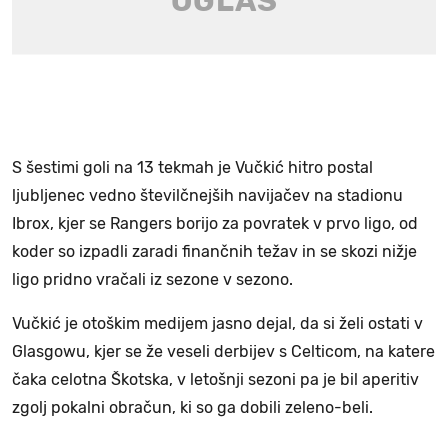
S šestimi goli na 13 tekmah je Vučkić hitro postal
ljubljenec vedno številčnejših navijačev na stadionu
Ibrox, kjer se Rangers borijo za povratek v prvo ligo, od
koder so izpadli zaradi finančnih težav in se skozi nižje
ligo pridno vračali iz sezone v sezono.
Vučkić je otoškim medijem jasno dejal, da si želi ostati v
Glasgowu, kjer se že veseli derbijev s Celticom, na katere
čaka celotna Škotska, v letošnji sezoni pa je bil aperitiv
zgolj pokalni obračun, ki so ga dobili zeleno-beli.