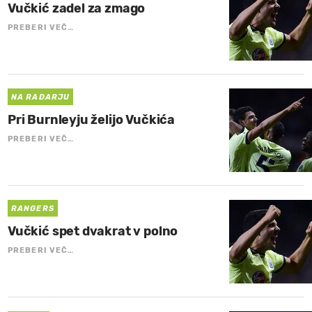
Vučkić zadel za zmago
PREBERI VEČ…
NA RADARJU
Pri Burnleyju želijo Vučkića
PREBERI VEČ…
RANGERS
Vučkić spet dvakrat v polno
PREBERI VEČ…