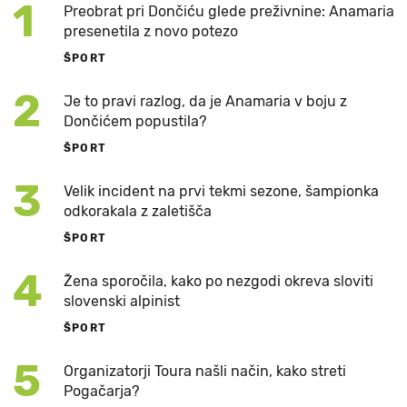
1
Preobrat pri Dončiću glede preživnine: Anamaria
presenetila z novo potezo
ŠPORT
2
Je to pravi razlog, da je Anamaria v boju z
Dončićem popustila?
ŠPORT
3
Velik incident na prvi tekmi sezone, šampionka
odkorakala z zaletišča
ŠPORT
4
Žena sporočila, kako po nezgodi okreva sloviti
slovenski alpinist
ŠPORT
5
Organizatorji Toura našli način, kako streti
Pogačarja?