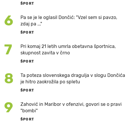
ŠPORT
6
Pa se je le oglasil Dončić: "Vzel sem si pavzo,
zdaj pa ..."
ŠPORT
7
Pri komaj 21 letih umrla obetavna športnica,
skupnost zavita v črno
ŠPORT
8
Ta poteza slovenskega dragulja v slogu Dončića
je hitro zaokrožila po spletu
ŠPORT
9
Zahović in Maribor v ofenzivi, govori se o pravi
"bombi"
ŠPORT