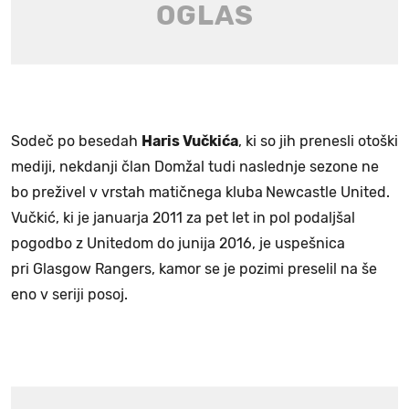
Sodeč po besedah
Haris Vučkića
, ki so jih prenesli otoški
mediji, nekdanji član Domžal tudi naslednje sezone ne
bo preživel v vrstah matičnega kluba
Newcastle United.
Vučkić, ki je januarja 2011 za pet let in pol podaljšal
pogodbo z Unitedom do junija 2016, je uspešnica
pri Glasgow Rangers, kamor se je pozimi preselil na še
eno v seriji posoj.