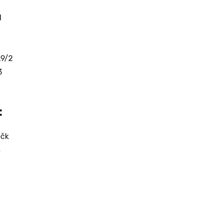
1
,9/2
3
:
očk
8