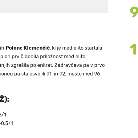
dih
Polone Klemenčič,
ki je med elito startala
sploh prvič dobila priložnost med elito.
anjih zgrešila po enkrat, Zadravčeva pa v prvo
koncu pa sta osvojili 91. in 92. mesto med 96
Ž):
8/1
+0,5/1