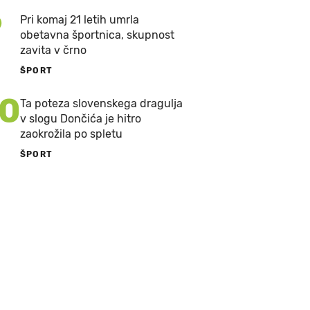
9
Pri komaj 21 letih umrla
obetavna športnica, skupnost
zavita v črno
ŠPORT
10
Ta poteza slovenskega dragulja
v slogu Dončića je hitro
zaokrožila po spletu
ŠPORT