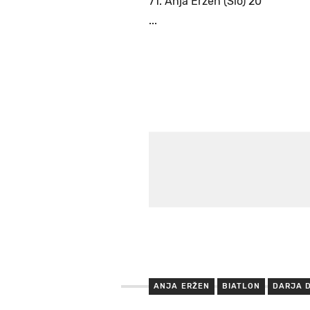
71. Anja Eržen (Slo) 20
...
ANJA ERŽEN
BIATLON
DARJA 