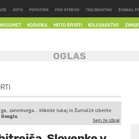
VJE
AVTO
POPOTNIK
POD STREHO
TRAJNOSTNO
ŽURNAL P
NOGOMET
KOŠARKA
MOTO ŠPORTI
KOLESARSTVO
ZIMSK
RTI
ega, zanimivega… Kliknite tukaj in Žurnal24 izberite
.
a Googlu
Sem že izbral
itrejša, Slovenke v