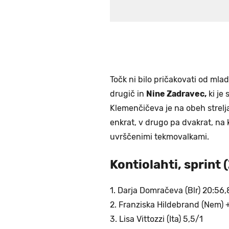
Točk ni bilo pričakovati od mla
drugič in
Nine Zadravec,
ki je 
Klemenčičeva je na obeh strelj
enkrat, v drugo pa dvakrat, na 
uvrščenimi tekmovalkami.
Kontiolahti, sprint (
1. Darja Domračeva (Blr) 20:56,
2. Franziska Hildebrand (Nem) 
3. Lisa Vittozzi (Ita) 5,5/1