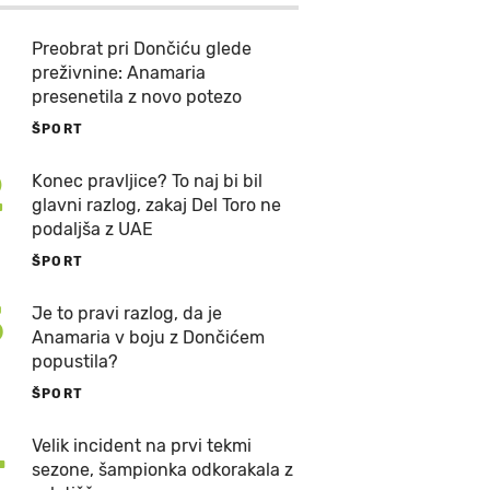
Preobrat pri Dončiću glede
preživnine: Anamaria
presenetila z novo potezo
ŠPORT
2
Konec pravljice? To naj bi bil
glavni razlog, zakaj Del Toro ne
podaljša z UAE
ŠPORT
3
Je to pravi razlog, da je
Anamaria v boju z Dončićem
popustila?
ŠPORT
4
Velik incident na prvi tekmi
sezone, šampionka odkorakala z