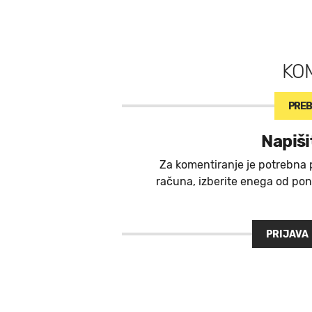
KO
PREB
Napiši
Za komentiranje je potrebna 
računa, izberite enega od ponu
PRIJAVA