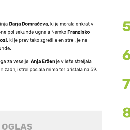
inja
Darja Domračeva,
ki je morala enkrat v
obne pol sekunde ugnala Nemko
Franzisko
ozi,
ki je prav tako zgrešila en strel, je na
unde.
oga za veselje.
Anja Eržen
je v leže streljala
in zadnji strel poslala mimo ter pristala na 59.