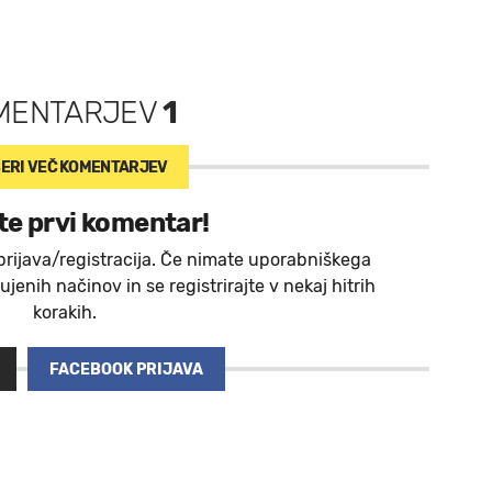
MENTARJEV
1
ERI VEČ
KOMENTARJEV
te prvi komentar!
prijava/registracija. Če nimate uporabniškega
jenih načinov in se registrirajte v nekaj hitrih
korakih.
FACEBOOK PRIJAVA