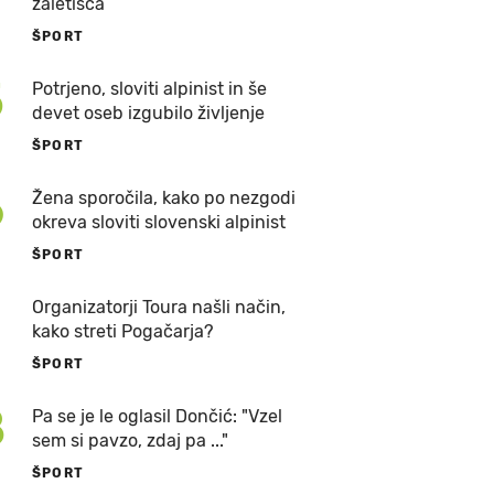
zaletišča
ŠPORT
5
Potrjeno, sloviti alpinist in še
devet oseb izgubilo življenje
ŠPORT
6
Žena sporočila, kako po nezgodi
okreva sloviti slovenski alpinist
ŠPORT
7
Organizatorji Toura našli način,
kako streti Pogačarja?
ŠPORT
8
Pa se je le oglasil Dončić: "Vzel
sem si pavzo, zdaj pa ..."
ŠPORT