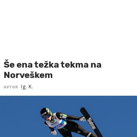
MOJ SANJ
Še ena težka tekma na
Norveškem
Ig. K.
AVTOR