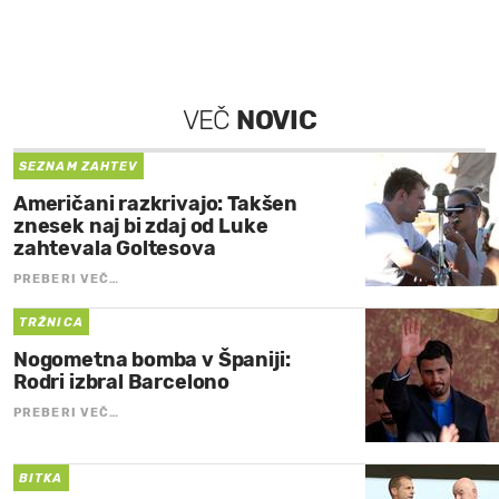
VEČ
NOVIC
SEZNAM ZAHTEV
Američani razkrivajo: Takšen
znesek naj bi zdaj od Luke
zahtevala Goltesova
PREBERI VEČ…
TRŽNICA
Nogometna bomba v Španiji:
Rodri izbral Barcelono
PREBERI VEČ…
BITKA