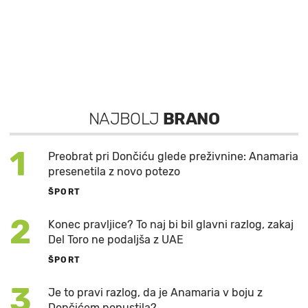
NAJBOLJ
BRANO
1
Preobrat pri Dončiću glede preživnine: Anamaria
presenetila z novo potezo
ŠPORT
2
Konec pravljice? To naj bi bil glavni razlog, zakaj
Del Toro ne podaljša z UAE
ŠPORT
3
Je to pravi razlog, da je Anamaria v boju z
Dončićem popustila?