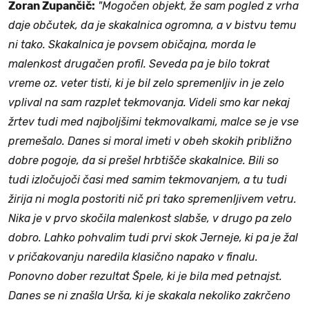
Zoran Zupančič:
"Mogočen objekt, že sam pogled z vrha
daje občutek, da je skakalnica ogromna, a v bistvu temu
ni tako. Skakalnica je povsem običajna, morda le
malenkost drugačen profil. Seveda pa je bilo tokrat
vreme oz. veter tisti, ki je bil zelo spremenljiv in je zelo
vplival na sam razplet tekmovanja. Videli smo kar nekaj
žrtev tudi med najboljšimi tekmovalkami, malce se je vse
premešalo. Danes si moral imeti v obeh skokih približno
dobre pogoje, da si prešel hrbtišče skakalnice. Bili so
tudi izločujoči časi med samim tekmovanjem, a tu tudi
žirija ni mogla postoriti nič pri tako spremenljivem vetru.
Nika je v prvo skočila malenkost slabše, v drugo pa zelo
dobro. Lahko pohvalim tudi prvi skok Jerneje, ki pa je žal
v pričakovanju naredila klasično napako v finalu.
Ponovno dober rezultat Špele, ki je bila med petnajst.
Danes se ni znašla Urša, ki je skakala nekoliko zakrčeno