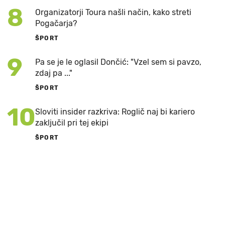
8
Organizatorji Toura našli način, kako streti
Pogačarja?
ŠPORT
9
Pa se je le oglasil Dončić: "Vzel sem si pavzo,
zdaj pa ..."
ŠPORT
10
Sloviti insider razkriva: Roglič naj bi kariero
zaključil pri tej ekipi
ŠPORT