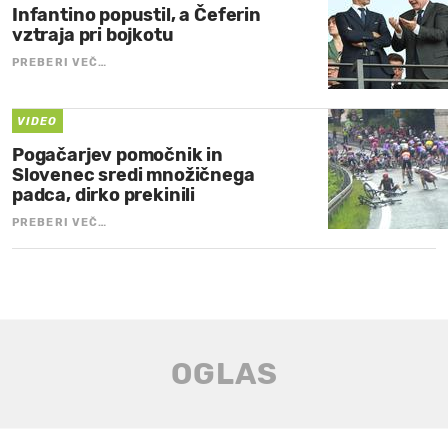
Infantino popustil, a Čeferin
vztraja pri bojkotu
PREBERI VEČ…
VIDEO
Pogačarjev pomočnik in
Slovenec sredi množičnega
padca, dirko prekinili
PREBERI VEČ…