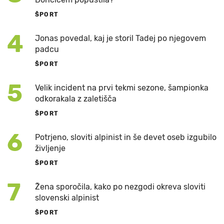
ŠPORT
4
Jonas povedal, kaj je storil Tadej po njegovem
padcu
ŠPORT
5
Velik incident na prvi tekmi sezone, šampionka
odkorakala z zaletišča
ŠPORT
6
Potrjeno, sloviti alpinist in še devet oseb izgubilo
življenje
ŠPORT
7
Žena sporočila, kako po nezgodi okreva sloviti
slovenski alpinist
ŠPORT