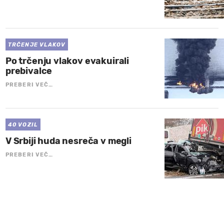
TRČENJE VLAKOV
Po trčenju vlakov evakuirali
prebivalce
PREBERI VEČ…
40 VOZIL
V Srbiji huda nesreča v megli
PREBERI VEČ…