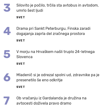
3
Silovito je počilo, trčila sta avtobus in avtodom,
umrlo šest ljudi
SVET
4
Drama pri Sankt Peterburgu, Finska zaradi
dogajanja zaprla del zračnega prostora
SVET
5
V morju na Hrvaškem našli truplo 24-letnega
Slovenca
SVET
6
Mladenič si je odrezal spolni ud, zdravnike pa je
presenetilo še eno odkritje
SVET
7
Ob vračanju iz Gardalanda je družina na
avtocesti doživela pravo dramo