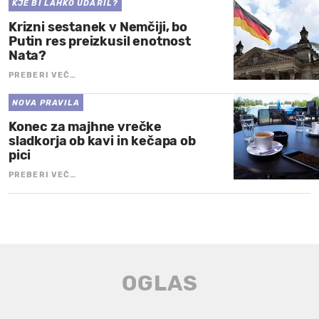
KJE BI LAHKO UDARIL?
Krizni sestanek v Nemčiji, bo
Putin res preizkusil enotnost
Nata?
PREBERI VEČ…
NOVA PRAVILA
Konec za majhne vrečke
sladkorja ob kavi in kečapa ob
pici
PREBERI VEČ…