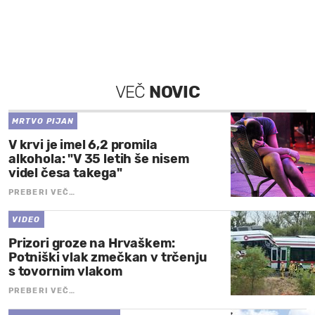
VEČ
NOVIC
MRTVO PIJAN
V krvi je imel 6,2 promila
alkohola: "V 35 letih še nisem
videl česa takega"
PREBERI VEČ…
VIDEO
Prizori groze na Hrvaškem:
Potniški vlak zmečkan v trčenju
s tovornim vlakom
PREBERI VEČ…