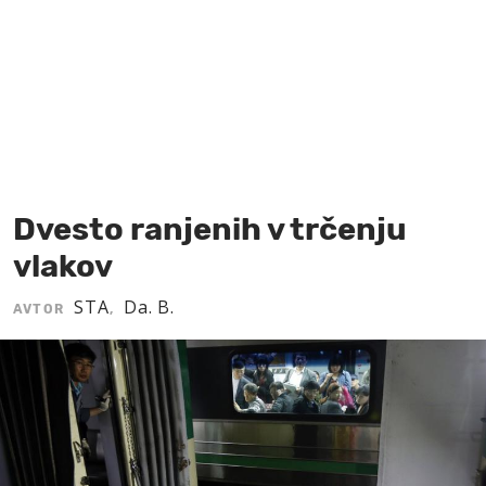
MOJ SANJ
Dvesto ranjenih v trčenju
vlakov
STA
Da. B.
AVTOR
,