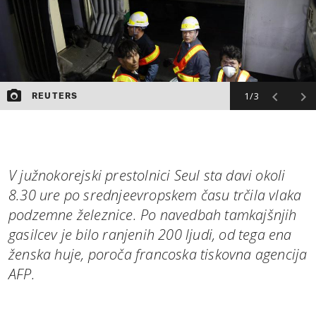
1/3
REUTERS
V južnokorejski prestolnici Seul sta davi okoli
8.30 ure po srednjeevropskem času trčila vlaka
podzemne železnice. Po navedbah tamkajšnjih
gasilcev je bilo ranjenih 200 ljudi, od tega ena
ženska huje, poroča francoska tiskovna agencija
AFP.