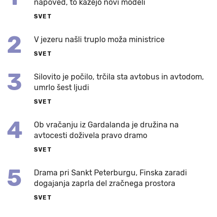
napoved, to kažejo novi modeli
SVET
2
V jezeru našli truplo moža ministrice
SVET
3
Silovito je počilo, trčila sta avtobus in avtodom,
umrlo šest ljudi
SVET
4
Ob vračanju iz Gardalanda je družina na
avtocesti doživela pravo dramo
SVET
5
Drama pri Sankt Peterburgu, Finska zaradi
dogajanja zaprla del zračnega prostora
SVET