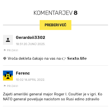
KOMENTARJEV
8
PREBERI VEČ
Gerardoii3302
18:51 20.JUNIJ 2025.
PRIJAVI
🍓 V r o č a d e k l e t a ča k a jo na va s n a 👉 𝗦𝗲𝘅𝘁𝗼.𝗹𝗶𝗳𝗲
Ferenc
10:02 14.APRIL 2022.
PRIJAVI
Zajeti ameriški general major Roger l. Coultier je v igri. Ko
NATO general poveljuje nacistom so Rusi edino zdravilo