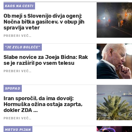
KAOS NA CESTI
Ob meji s Slovenijo divja ogenj:
Nočna bitka gasilcev, v obup jih
spravlja veter
PREBERI VEČ…
"JE ZELO BOLEČE"
Slabe novice za Joeja Bidna: Rak
se je razširil po vsem telesu
PREBERI VEČ…
SPOPAD
Iran sporočil, da ima dovolj:
Hormuška ožina ostaja zaprta,
dokler ZDA ...
PREBERI VEČ…
MRTVO PIJAN