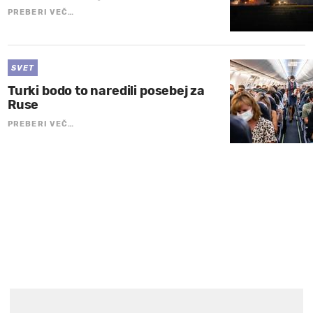
PREBERI VEČ…
SVET
Turki bodo to naredili posebej za
Ruse
PREBERI VEČ…