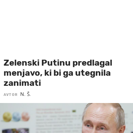
MOJ SANJ
Zelenski Putinu predlagal
menjavo, ki bi ga utegnila
zanimati
N. Š.
AVTOR