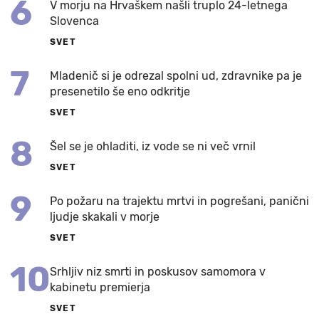
6
V morju na Hrvaškem našli truplo 24-letnega
Slovenca
SVET
7
Mladenič si je odrezal spolni ud, zdravnike pa je
presenetilo še eno odkritje
SVET
8
Šel se je ohladiti, iz vode se ni več vrnil
SVET
9
Po požaru na trajektu mrtvi in pogrešani, panični
ljudje skakali v morje
SVET
10
Srhljiv niz smrti in poskusov samomora v
kabinetu premierja
SVET