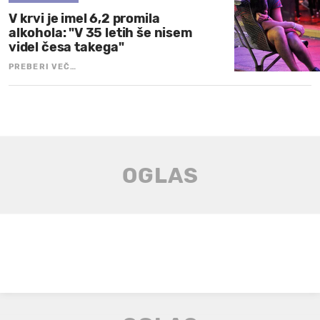
V krvi je imel 6,2 promila
alkohola: "V 35 letih še nisem
videl česa takega"
PREBERI VEČ…