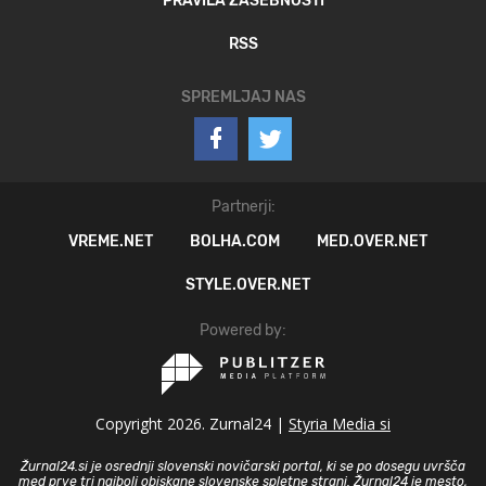
PRAVILA ZASEBNOSTI
RSS
SPREMLJAJ NAS
Partnerji:
VREME.NET
BOLHA.COM
MED.OVER.NET
STYLE.OVER.NET
Powered by:
Copyright 2026. Zurnal24 |
Styria Media si
Žurnal24.si je osrednji slovenski novičarski portal, ki se po dosegu uvršča
med prve tri najbolj obiskane slovenske spletne strani. Žurnal24 je mesto,