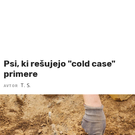
MOJ SANJ
Psi, ki rešujejo "cold case"
primere
T. S.
AVTOR