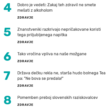
4
Dobro je vedeti: Zakaj teh zdravil ne smete
mešati z alkoholom
ZDRAVJE
5
Znanstveniki razkrivajo nepričakovane koristi
tega priljubljenega napitka
ZDRAVJE
6
Tako vročina vpliva na naše možgane
ZDRAVJE
7
Država dečku rekla ne, starša hudo bolnega Tea
pa: "Ne bova se predala!"
ZDRAVJE
8
Pomemben preboj slovenskih raziskovalcev
ZDRAVJE