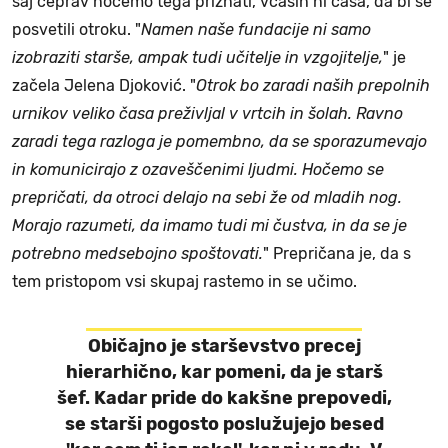
saj čeprav nočemo tega priznati, včasih ni časa, da bi se
posvetili otroku. "
Namen naše fundacije ni samo
izobraziti starše, ampak tudi učitelje in vzgojitelje,
" je
začela Jelena Djoković. "
Otrok bo zaradi naših prepolnih
urnikov veliko časa preživljal v vrtcih in šolah. Ravno
zaradi tega razloga je pomembno, da se sporazumevajo
in komunicirajo z ozaveščenimi ljudmi. Hočemo se
prepričati, da otroci delajo na sebi že od mladih nog.
Morajo razumeti, da imamo tudi mi čustva, in da se je
potrebno medsebojno spoštovati.
" Prepričana je, da s
tem pristopom vsi skupaj rastemo in se učimo.
Običajno je starševstvo precej
hierarhično, kar pomeni, da je starš
šef. Kadar pride do kakšne prepovedi,
se starši pogosto poslužujejo besed