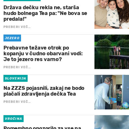
Država dečku rekla ne, starša
hudo bolnega Tea pa: "Ne bova se
predala!"
PREBERI VEČ…
JEZERO
Prebavne težave otrok po
kopanju v čudno obarvani vodi:
Je to jezero res varno?
PREBERI VEČ…
SLOVENIJA
Na ZZZS pojasnili, zakaj ne bodo
plačali zdravljenja dečka Tea
PREBERI VEČ…
VROČINA
Pomembno opozorilo za vse na