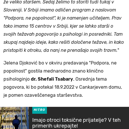
že veliko staršem. Sedaj želimo to storiti tudi tukaj v
Sloveniji. V Srbiji imamo odličen program z naslovom
"Podpora, ne popolnost", ki je namenjen učiteljem. Prav
tako imamo 15 centrov v Srbiji, kjer se lahko starši o
svojih težavah pogovorijo s psihologi in posredniki. Tam
skupaj najdejo ideje, kako rešiti določene težave, in kako
pristopiti k otroku, da nanj ne prenašajo svojih travm.
"
Jelena Djoković bo v okviru predavanja "Podpora, ne
popolnost" gostila mednarodno znano klinično
psihologinjo
dr. Shefali Tsabary
. Osrednja tema
pogovora, ki bo potekal 18.9.2022 v Cankarjevem domu,
je pomen ozaveščenega starševstva.
HITRO
Imajo otroci toksične prijatelje? V teh
primerih ukrepajte!