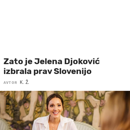
MOJ SANJ
Zato je Jelena Djoković
izbrala prav Slovenijo
K. Ž.
AVTOR