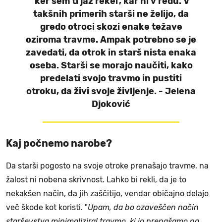
'ker sem ti jaz rekel', kar ni v redu. V
takšnih primerih starši ne želijo, da
gredo otroci skozi enake težave
oziroma travme. Ampak potrebno se je
zavedati, da otrok in starš nista enaka
oseba. Starši se morajo naučiti, kako
predelati svojo travmo in pustiti
otroku, da živi svoje življenje. - Jelena
Djoković
Kaj počnemo narobe?
Da starši pogosto na svoje otroke prenašajo travme, na
žalost ni nobena skrivnost. Lahko bi rekli, da je to
nekakšen način, da jih zaščitijo, vendar običajno delajo
več škode kot koristi. "
Upam, da bo ozaveščen način
starševstva minimaliziral travmo, ki jo prenašamo na