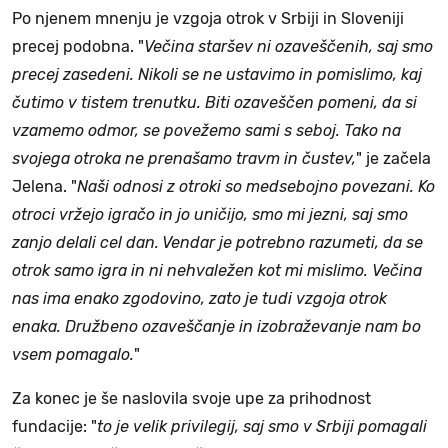
Po njenem mnenju je vzgoja otrok v Srbiji in Sloveniji
precej podobna. "
Večina staršev ni ozaveščenih, saj smo
precej zasedeni. Nikoli se ne ustavimo in pomislimo, kaj
čutimo v tistem trenutku. Biti ozaveščen pomeni, da si
vzamemo odmor, se povežemo sami s seboj. Tako na
svojega otroka ne prenašamo travm in čustev,
" je začela
Jelena. "
Naši odnosi z otroki so medsebojno povezani. Ko
otroci vržejo igračo in jo uničijo, smo mi jezni, saj smo
zanjo delali cel dan. Vendar je potrebno razumeti, da se
otrok samo igra in ni nehvaležen kot mi mislimo.
Večina
nas ima enako zgodovino, zato je tudi vzgoja otrok
enaka. Družbeno ozaveščanje in izobraževanje nam bo
vsem pomagalo.
"
Za konec je še naslovila svoje upe za prihodnost
fundacije: "
to je velik privilegij, saj smo v Srbiji pomagali