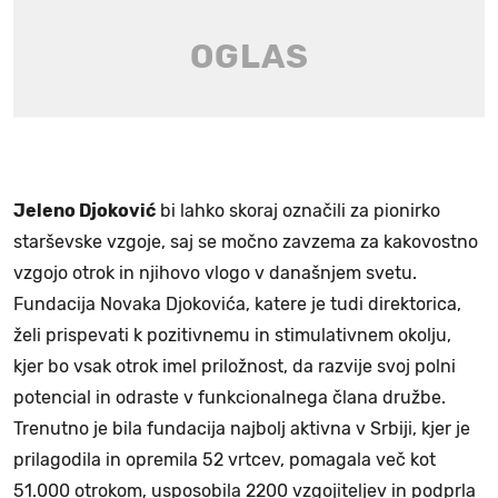
Jeleno Djoković
bi lahko skoraj označili za pionirko
starševske vzgoje, saj se močno zavzema za kakovostno
vzgojo otrok in njihovo vlogo v današnjem svetu.
Fundacija Novaka Djokovića, katere je tudi direktorica,
želi prispevati k pozitivnemu in stimulativnem okolju,
kjer bo vsak otrok imel priložnost, da razvije svoj polni
potencial in odraste v funkcionalnega člana družbe.
Trenutno je bila fundacija najbolj aktivna v Srbiji, kjer je
prilagodila in opremila 52 vrtcev, pomagala več kot
51.000 otrokom, usposobila 2200 vzgojiteljev in podprla