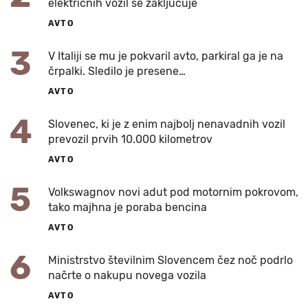
električnih vozil se zaključuje
AVTO
3
V Italiji se mu je pokvaril avto, parkiral ga je na
črpalki. Sledilo je presene…
AVTO
4
Slovenec, ki je z enim najbolj nenavadnih vozil
prevozil prvih 10.000 kilometrov
AVTO
5
Volkswagnov novi adut pod motornim pokrovom,
tako majhna je poraba bencina
AVTO
6
Ministrstvo številnim Slovencem čez noč podrlo
načrte o nakupu novega vozila
AVTO