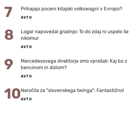
7
Prihajajo poceni kitajski volkswagni v Evropo?
AVTO
8
Logar napovedal gradnjo: To do zdaj ni uspelo še
nikomur
AVTO
9
Mercedesovega direktorja smo vprašali: Kaj bo z
bencinom in dizlom?
AVTO
10
Naročila za "slovenskega twinga": Fantastično!
AVTO