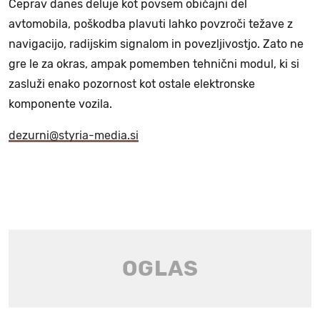
Čeprav danes deluje kot povsem običajni del
avtomobila, poškodba plavuti lahko povzroči težave z
navigacijo, radijskim signalom in povezljivostjo. Zato ne
gre le za okras, ampak pomemben tehnični modul, ki si
zasluži enako pozornost kot ostale elektronske
komponente vozila.
dezurni@styria-media.si