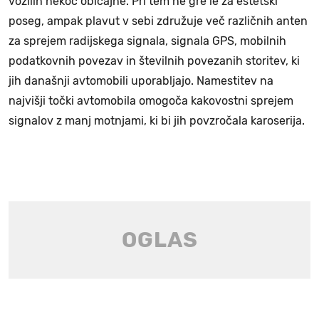
vozilih nekoč običajne. Pri tem ne gre le za estetski
poseg, ampak plavut v sebi združuje več različnih anten
za sprejem radijskega signala, signala GPS, mobilnih
podatkovnih povezav in številnih povezanih storitev, ki
jih današnji avtomobili uporabljajo. Namestitev na
najvišji točki avtomobila omogoča kakovostni sprejem
signalov z manj motnjami, ki bi jih povzročala karoserija.