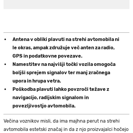
Antena v obliki plavuti na strehi avtomobila ni
le okras, ampak združuje več anten za radio,
GPS in podatkovne povezave.
Namestitev na najvišji točki vozila omogoča
boljši sprejem signalov ter manj zračnega
upora in hrupa vetra.
Poškodba plavuti lahko povzroči težave z
navigacijo, radijskim signalom in
povezljivostjo avtomobila.
Večina voznikov misli, da ima majhna perut na strehi
avtomobila estetski značaj in da z njo proizvajalci hočejo