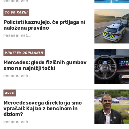
PREBERI VEČ…
TO SO KAZNI
Policisti kaznujejo, če prtljaga ni
naložena pravilno
PREBERI VEČ…
VRNITEV ODPISANIH
Mercedes: glede fizičnih gumbov
smo na najnižji točki
PREBERI VEČ…
AVTO
Mercedesovega direktorja smo
vprašali: Kaj bo z bencinom in
dizlom?
PREBERI VEČ…