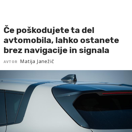
MOJ SANJ
Če poškodujete ta del
avtomobila, lahko ostanete
brez navigacije in signala
Matija Janežič
AVTOR