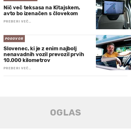
Nič več teksasa na Kitajskem,
avto bo izenačen s človekom
PREBERI VEČ…
POGOVOR
Slovenec, ki je z enim najbolj
nenavadnih vozil prevozil prvih
10.000 kilometrov
PREBERI VEČ…