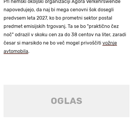
Pri nemški okoljski organizaciji Agora Verkehrswende
napovedujejo, da naj bi mega cenovni šok dosegli
predvsem leta 2027, ko bo prometni sektor postal
predmet emisijskih trgovanj. Ta se bo "praktično čez
noč" odrazil v skoku cen za do 38 centov na liter, zaradi
česar si marsikdo ne bo več mogel privoščiti
vožnje
avtomobila
.