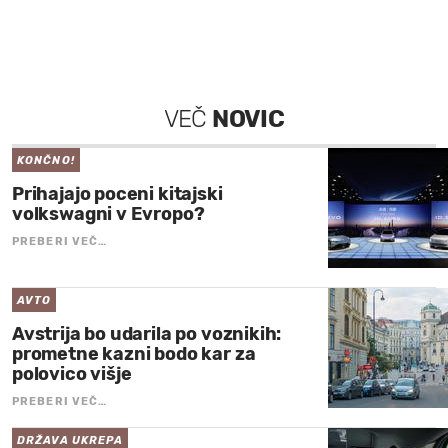
VEČ
NOVIC
KONČNO!
Prihajajo poceni kitajski
volkswagni v Evropo?
PREBERI VEČ…
AVTO
Avstrija bo udarila po voznikih:
prometne kazni bodo kar za
polovico višje
PREBERI VEČ…
DRŽAVA UKREPA