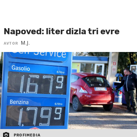
MOJ SANJ
Napoved: liter dizla tri evre
M.J.
AVTOR
PROFIMEDIA