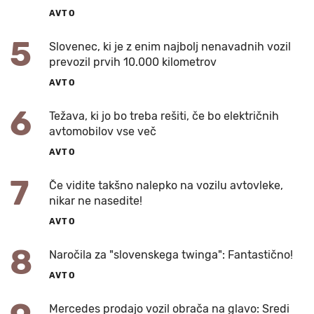
AVTO
5
Slovenec, ki je z enim najbolj nenavadnih vozil
prevozil prvih 10.000 kilometrov
AVTO
6
Težava, ki jo bo treba rešiti, če bo električnih
avtomobilov vse več
AVTO
7
Če vidite takšno nalepko na vozilu avtovleke,
nikar ne nasedite!
AVTO
8
Naročila za "slovenskega twinga": Fantastično!
AVTO
Mercedes prodajo vozil obrača na glavo: Sredi