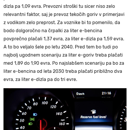
dizla pa 1,09 evra. Prevozni stroški tu sicer niso zelo
relevantni faktor, saj je prevoz tekočih goriv v primerjavi
z vodikom zelo preprost. Za voznike bi to pomenilo, da
bodo dolgoročno na črpalki za liter e-bencina
povprečno plačali 1,37 evra, za liter e-dizla pa 1,59 evra.
A to bo veljalo šele po letu 2040. Pred tem bo tudi po
najbolj ugodnem scenariju za liter e-goriv treba plačati
med 1,89 do 1,90 evra. Po najslabšem scenariju pa bo za
liter e-bencina od leta 2030 treba plačati približno dva
evra, za liter e-dizla pa do tri evre.