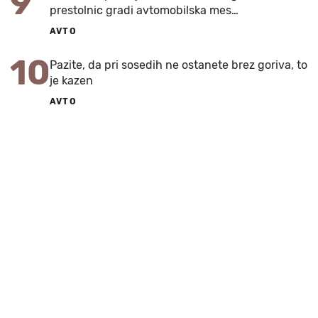
9
prestolnic gradi avtomobilska mes…
AVTO
10
Pazite, da pri sosedih ne ostanete brez goriva, to
je kazen
AVTO