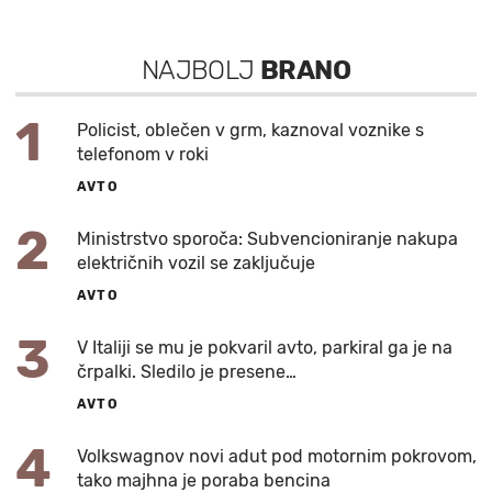
NAJBOLJ
BRANO
1
Policist, oblečen v grm, kaznoval voznike s
telefonom v roki
AVTO
2
Ministrstvo sporoča: Subvencioniranje nakupa
električnih vozil se zaključuje
AVTO
3
V Italiji se mu je pokvaril avto, parkiral ga je na
črpalki. Sledilo je presene…
AVTO
4
Volkswagnov novi adut pod motornim pokrovom,
tako majhna je poraba bencina