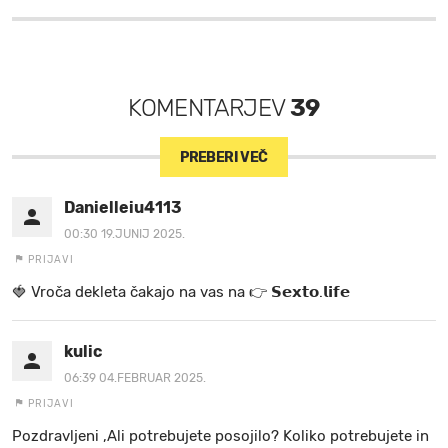
KOMENTARJEV
39
PREBERI VEČ
Danielleiu4113
00:30 19.JUNIJ 2025.
PRIJAVI
🍓 V r o č a d e k l e t a ča k a jo na va s n a 👉 𝗦𝗲𝘅𝘁𝗼.𝗹𝗶𝗳𝗲
kulic
06:39 04.FEBRUAR 2025.
PRIJAVI
Pozdravljeni ,Ali potrebujete posojilo? Koliko potrebujete in