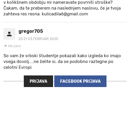
v kolikšnem obdobju mi ​​nameravate povrniti stroške?
Čakam, da te preberem na naslednjem naslovu, če je tvoja
zahteva res resna: kulicadila6@gmail.com
gregor705
23:21 03.FEBRUAR 2025.
PRIJAVI
So vam že srbski študentje pokazali kako izgleda ko imajo
vsega dovolj....ne želite si, da se podobno raztegne po
celotni Evropi
PRIJAVA
FACEBOOK PRIJAVA