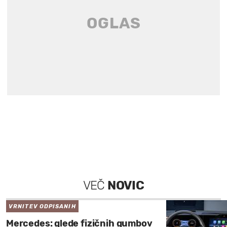
VEČ
NOVIC
VRNITEV ODPISANIH
Mercedes: glede fizičnih gumbov