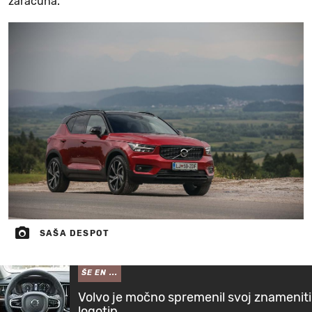
zaračuna.
SAŠA DESPOT
ŠE EN ...
Volvo je močno spremenil svoj znameniti
logotip