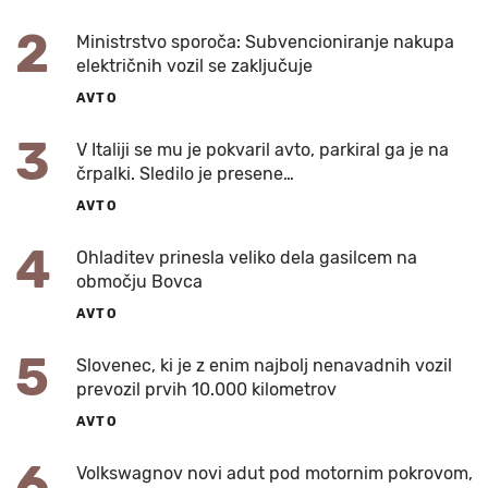
2
Ministrstvo sporoča: Subvencioniranje nakupa
električnih vozil se zaključuje
AVTO
3
V Italiji se mu je pokvaril avto, parkiral ga je na
črpalki. Sledilo je presene…
AVTO
4
Ohladitev prinesla veliko dela gasilcem na
območju Bovca
AVTO
5
Slovenec, ki je z enim najbolj nenavadnih vozil
prevozil prvih 10.000 kilometrov
AVTO
6
Volkswagnov novi adut pod motornim pokrovom,