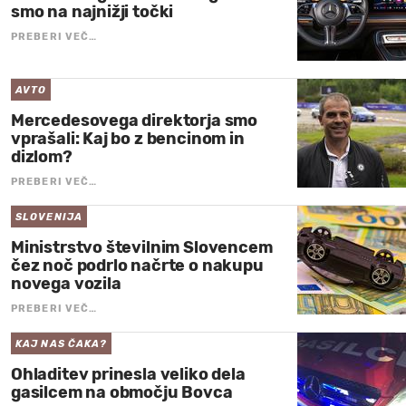
smo na najnižji točki
PREBERI VEČ…
AVTO
Mercedesovega direktorja smo
vprašali: Kaj bo z bencinom in
dizlom?
PREBERI VEČ…
SLOVENIJA
Ministrstvo številnim Slovencem
čez noč podrlo načrte o nakupu
novega vozila
PREBERI VEČ…
KAJ NAS ČAKA?
Ohladitev prinesla veliko dela
gasilcem na območju Bovca