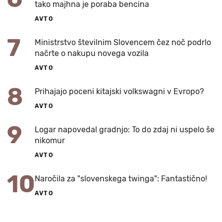
tako majhna je poraba bencina
AVTO
7
Ministrstvo številnim Slovencem čez noč podrlo
načrte o nakupu novega vozila
AVTO
8
Prihajajo poceni kitajski volkswagni v Evropo?
AVTO
9
Logar napovedal gradnjo: To do zdaj ni uspelo še
nikomur
AVTO
10
Naročila za "slovenskega twinga": Fantastično!
AVTO