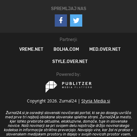
SPREMLJAJ NAS
Partnerji:
VREME.NET
BOLHA.COM
MED.OVER.NET
STYLE.OVER.NET
Powered by:
Copyright 2026. Zurnal24 |
Styria Media si
Žurnal24.si je osrednji slovenski novičarski portal, ki se po dosegu uvršča
med prve tri najbolj obiskane slovenske spletne strani. Žurnal24 je mesto,
kjer lahko prebirate aktualne, ekskluzivne, domače, tuje in slovenske
novice. Naši novinarji se pri svojem delu najstrožje držijo novinarskega
kodeksa in informacije striktno preverjajo. Navajajo vire, kar žal ni praksa v
slovenskem medijskem prostoru in dajejo v svojih novicah prostor vsem,