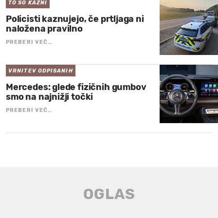
TO SO KAZNI
Policisti kaznujejo, če prtljaga ni
naložena pravilno
PREBERI VEČ…
VRNITEV ODPISANIH
Mercedes: glede fizičnih gumbov
smo na najnižji točki
PREBERI VEČ…