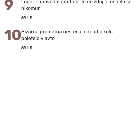
9
Logar napovedal gradnjo: To do zdaj ni uspelo še
nikomur
AVTO
10
Bizarna prometna nesreča, odpadlo kolo
poletelo v avto
AVTO