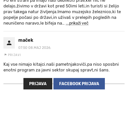
Po eni strani pa imajo naši debilkoti prav,ker nič ne
delajo,živimo v državi kot pred 50imi leti,in turisti si želijo
prav takega natur življenja.Imamo muzejsko železnico,ki te
popelje počasi po državi,in uživaš v prelepih pogledih na
neuničeno naravo,le bifeja na
…
...prikaži več
maček
07:50 08.MAJ 2026.
PRIJAVI
Kaj vse nimajo kitajci.naši pametnjakoviči,pa niso sposbni
enotni program za javni sektor skupaj spravt,ni šans.
PRIJAVA
FACEBOOK PRIJAVA