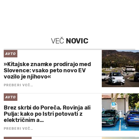
VEČ
NOVIC
AVTO
»Kitajske znamke prodirajo med
Slovence: vsako peto novo EV
vozilo je njihovo«
PREBERI VEČ…
AVTO
Brez skrbi do Poreča, Rovinja ali
Pulja: kako po Istri potovati z
električnim a…
PREBERI VEČ…