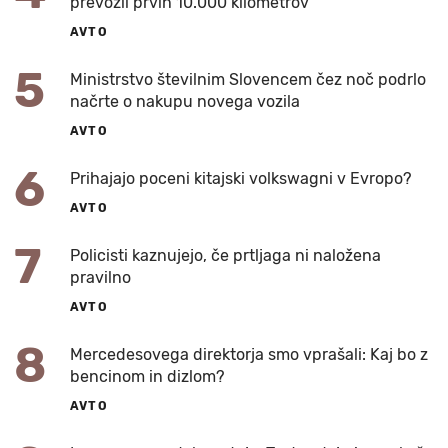
prevozil prvih 10.000 kilometrov
AVTO
5
Ministrstvo številnim Slovencem čez noč podrlo
načrte o nakupu novega vozila
AVTO
6
Prihajajo poceni kitajski volkswagni v Evropo?
AVTO
7
Policisti kaznujejo, če prtljaga ni naložena
pravilno
AVTO
8
Mercedesovega direktorja smo vprašali: Kaj bo z
bencinom in dizlom?
AVTO