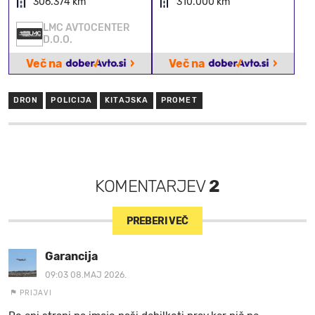
306.374 km
310.000 km
LMC AVTOCENTER
D.O.O.
›
›
Več na
Več na
DRON
POLICIJA
KITAJSKA
PROMET
KOMENTARJEV
2
PREBERI VEČ
Garancija
09:03 08.MAJ 2026.
PRIJAVI