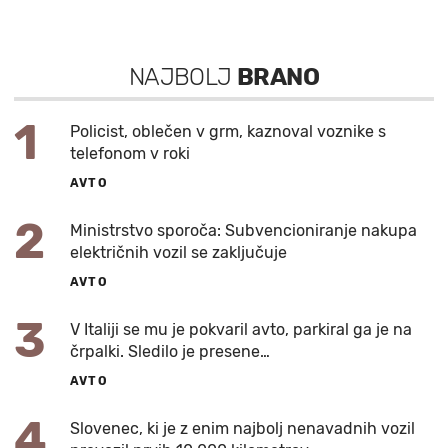
NAJBOLJ
BRANO
1
Policist, oblečen v grm, kaznoval voznike s
telefonom v roki
AVTO
2
Ministrstvo sporoča: Subvencioniranje nakupa
električnih vozil se zaključuje
AVTO
3
V Italiji se mu je pokvaril avto, parkiral ga je na
črpalki. Sledilo je presene…
AVTO
4
Slovenec, ki je z enim najbolj nenavadnih vozil