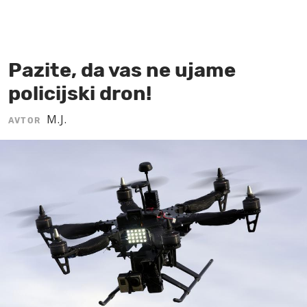
MOJ SANJ
Pazite, da vas ne ujame
policijski dron!
M.J.
AVTOR