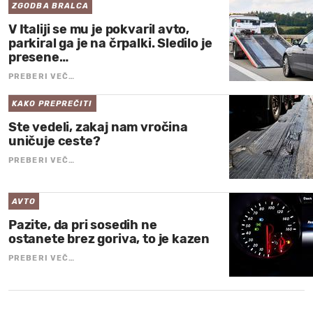
ZGODBA BRALCA
V Italiji se mu je pokvaril avto,
parkiral ga je na črpalki. Sledilo je
presene…
PREBERI VEČ…
KAKO PREPREČITI
Ste vedeli, zakaj nam vročina
uničuje ceste?
PREBERI VEČ…
AVTO
Pazite, da pri sosedih ne
ostanete brez goriva, to je kazen
PREBERI VEČ…