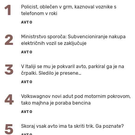
1
Policist, oblečen v grm, kaznoval voznike s
telefonom v roki
AVTO
2
Ministrstvo sporoča: Subvencioniranje nakupa
električnih vozil se zaključuje
AVTO
3
V Italiji se mu je pokvaril avto, parkiral ga je na
črpalki. Sledilo je presene…
AVTO
4
Volkswagnov novi adut pod motornim pokrovom,
tako majhna je poraba bencina
AVTO
5
Skoraj vsak avto ima ta skriti trik. Ga poznate?
AVTO