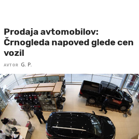
MOJ SANJ
Prodaja avtomobilov:
Črnogleda napoved glede cen
vozil
G. P.
AVTOR