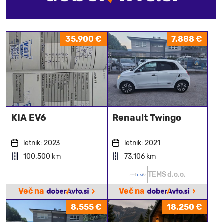
35.900 €
7.888 €
KIA EV6
Renault Twingo
letnik: 2023
letnik: 2021
100.500 km
73.106 km
TEMS d.o.o.
›
›
Več na
Več na
8.555 €
18.250 €