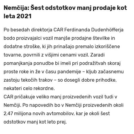
Nemčija: Šest odstotkov manj prodaje kot
leta 2021
Po besedah direktorja CAR Ferdinanda Dudenhöfferja
bodo proizvajalci vozil manjše prodajne številke in
dodatne stroške, ki jih prinašajo premalo izkoriščene
tovarne, povrnili z višjimi cenami vozil. Zaradi
pomanjkanja ponudbe bi imeli pri podražitvah skoraj
proste roke in že v času pandemije – kljub začasnemu
zastoju tekočih trakov – so dosegli dobre prihodke,
nekateri celo rekordne.
CAR pričakuje veliko manj proizvedenih vozil tudi v
Nemčiji. Po napovedih bo v Nemčiji proizvedenih okoli
2,47 milijona novih avtomobilov, kar je okoli šest
odstotkov manj kot leto prej.