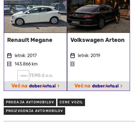
Renault Megane
Volkswagen Arteon
letnik: 2017
letnik: 2019
143.866 km
TEMS d.o.o.
›
›
Več na
Več na
PRODAJA AVTOMOBILOV
CENE VOZIL
PROIZVODNJA AVTOMOBILOV