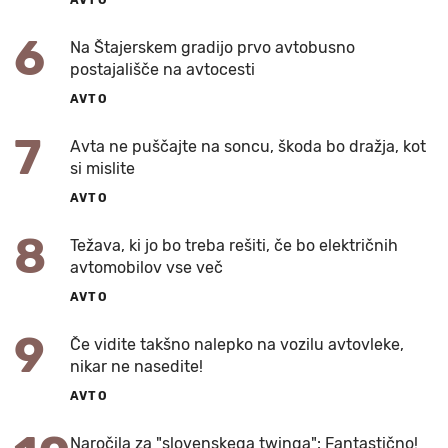
6
Na Štajerskem gradijo prvo avtobusno
postajališče na avtocesti
AVTO
7
Avta ne puščajte na soncu, škoda bo dražja, kot
si mislite
AVTO
8
Težava, ki jo bo treba rešiti, če bo električnih
avtomobilov vse več
AVTO
9
Če vidite takšno nalepko na vozilu avtovleke,
nikar ne nasedite!
AVTO
Naročila za "slovenskega twinga": Fantastično!