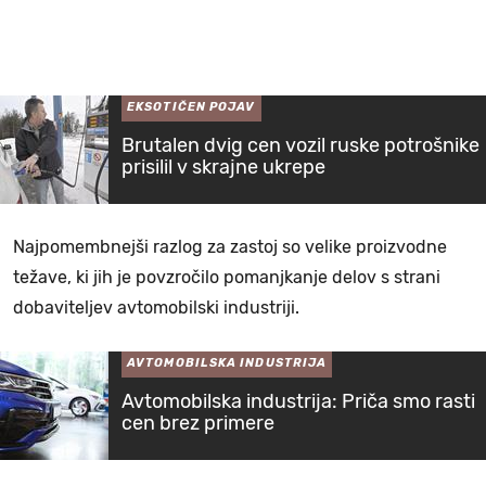
EKSOTIČEN POJAV
Brutalen dvig cen vozil ruske potrošnike
prisilil v skrajne ukrepe
Najpomembnejši razlog za zastoj so velike proizvodne
težave, ki jih je povzročilo pomanjkanje delov s strani
dobaviteljev avtomobilski industriji.
AVTOMOBILSKA INDUSTRIJA
Avtomobilska industrija: Priča smo rasti
cen brez primere