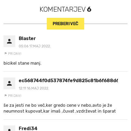
KOMENTARJEV
6
PREBERI VEČ
Blaster
05:06 17.MAJ 2022.
PRIJAVI
bicikel stane manj.
ec568744f0d537874fe9d825c81b6f688d6330
12:11 16.MAJ 2022.
PRIJAVI
še za jesti ne bo več,ker gredo cene v nebo,avto je že
neumnost kupovat,kar imaš ,čuvat ,vzdrževat in šparat
Fredi34