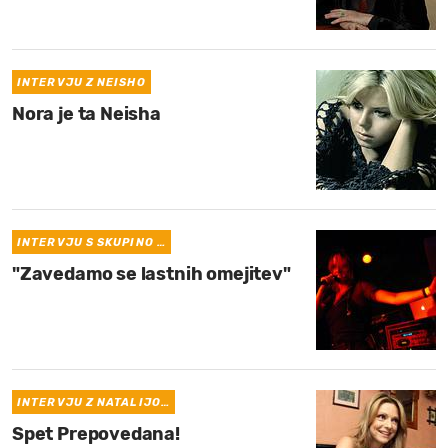
MOJ SANJ
INTERVJU Z NEISHO
Nora je ta Neisha
INTERVJU S SKUPINO …
"Zavedamo se lastnih omejitev"
INTERVJU Z NATALIJO…
Spet Prepovedana!