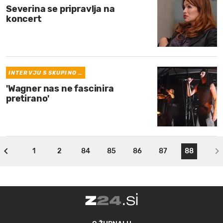
Severina se pripravlja na
koncert
INTERVJU S SKUPINO …
'Wagner nas ne fascinira
pretirano'
1
2
84
85
86
87
88