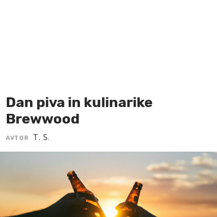
MOJ SANJ
Dan piva in kulinarike
Brewwood
T. S.
AVTOR