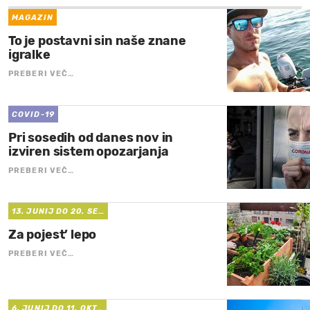
MAGAZIN
To je postavni sin naše znane
igralke
PREBERI VEČ…
COVID-19
Pri sosedih od danes nov in
izviren sistem opozarjanja
PREBERI VEČ…
13. JUNIJ DO 20. SE…
Za pojest’ lepo
PREBERI VEČ…
6. JUNIJ DO 11. OKT…