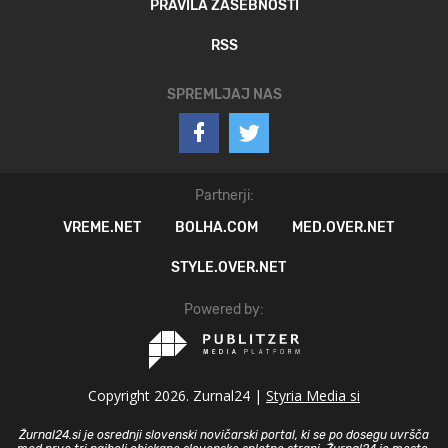
PRAVILA ZASEBNOSTI
RSS
SPREMLJAJ NAS
Partnerji:
VREME.NET
BOLHA.COM
MED.OVER.NET
STYLE.OVER.NET
Powered by:
Copyright 2026. Zurnal24 |
Styria Media si
Žurnal24.si je osrednji slovenski novičarski portal, ki se po dosegu uvršča