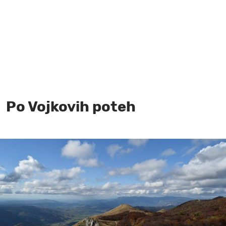
MOJ SANJ
Po Vojkovih poteh