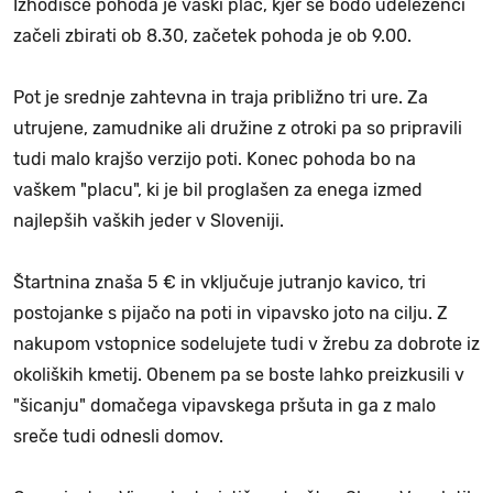
Izhodišče pohoda je vaški plac, kjer se bodo udeleženci
začeli zbirati ob 8.30, začetek pohoda je ob 9.00.
Pot je srednje zahtevna in traja približno tri ure. Za
utrujene, zamudnike ali družine z otroki pa so pripravili
tudi malo krajšo verzijo poti. Konec pohoda bo na
vaškem "placu", ki je bil proglašen za enega izmed
najlepših vaških jeder v Sloveniji.
Štartnina znaša 5 € in vključuje jutranjo kavico, tri
postojanke s pijačo na poti in vipavsko joto na cilju. Z
nakupom vstopnice sodelujete tudi v žrebu za dobrote iz
okoliških kmetij. Obenem pa se boste lahko preizkusili v
"šicanju" domačega vipavskega pršuta in ga z malo
sreče tudi odnesli domov.