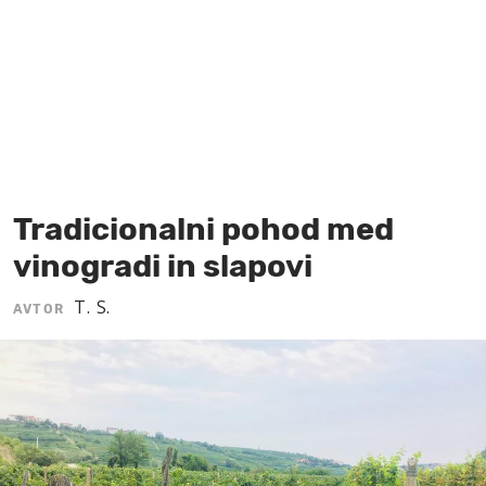
MOJ SANJ
Tradicionalni pohod med
vinogradi in slapovi
T. S.
AVTOR