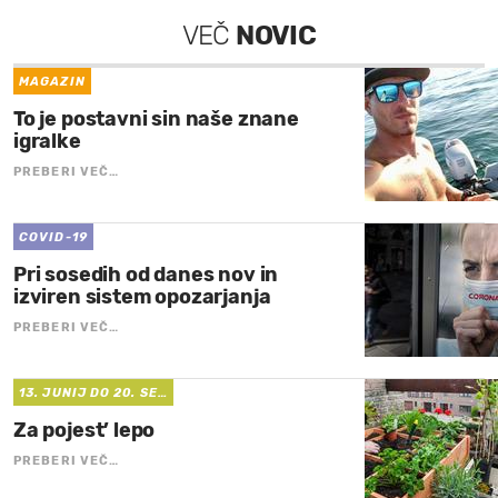
VEČ
NOVIC
MAGAZIN
To je postavni sin naše znane
igralke
PREBERI VEČ…
COVID-19
Pri sosedih od danes nov in
izviren sistem opozarjanja
PREBERI VEČ…
13. JUNIJ DO 20. SE…
Za pojest’ lepo
PREBERI VEČ…