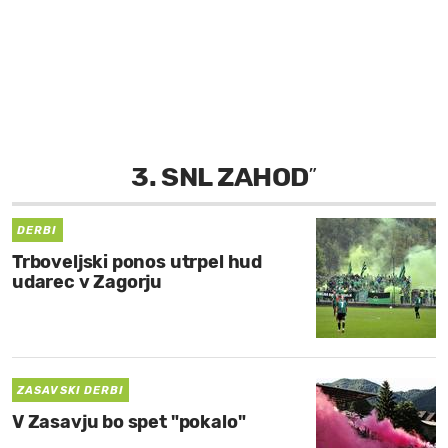
MOJ SANJ
3. SNL ZAHOD
”
DERBI
Trboveljski ponos utrpel hud
udarec v Zagorju
ZASAVSKI DERBI
V Zasavju bo spet "pokalo"