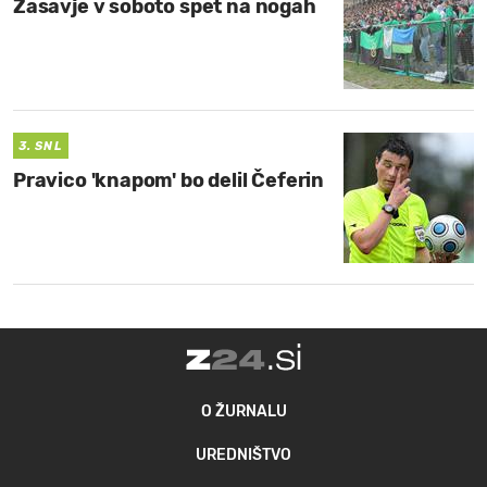
Zasavje v soboto spet na nogah
3. SNL
Pravico 'knapom' bo delil Čeferin
O ŽURNALU
UREDNIŠTVO