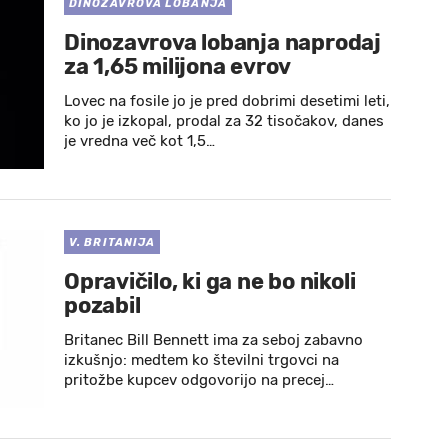
DINOZAVROVA LOBANJA
Dinozavrova lobanja naprodaj
za 1,65 milijona evrov
Lovec na fosile jo je pred dobrimi desetimi leti,
ko jo je izkopal, prodal za 32 tisočakov, danes
je vredna več kot 1,5…
V. BRITANIJA
Opravičilo, ki ga ne bo nikoli
pozabil
Britanec Bill Bennett ima za seboj zabavno
izkušnjo: medtem ko številni trgovci na
pritožbe kupcev odgovorijo na precej…