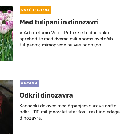
VOLČJI POTOK
Med tulipani in dinozavri
V Arboretumu Volčji Potok se te dni lahko
sprehodite med dvema milijonoma cvetočih
tulipanov, mimogrede pa vas bodo (do…
KANADA
Odkril dinozavra
Kanadski delavec med črpanjem surove nafte
odkril 110 milijonov let star fosil rastlinojedega
dinozavra.