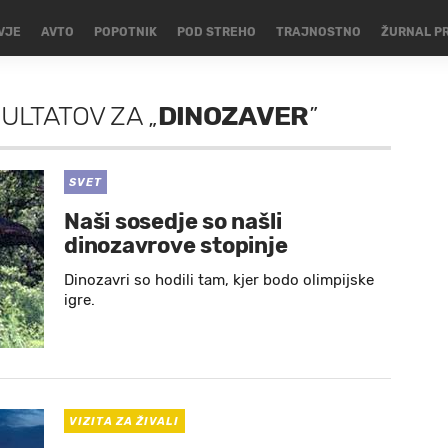
VJE
AVTO
POPOTNIK
POD STREHO
TRAJNOSTNO
ŽURNAL P
ZULTATOV
ZA
„
DINOZAVER
”
SVET
Naši sosedje so našli
dinozavrove stopinje
Dinozavri so hodili tam, kjer bodo olimpijske
igre.
VIZITA ZA ŽIVALI