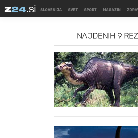
SLOVENIJA
SVET
ŠPORT
MAGAZIN
ZDRA
NAJDENIH
9 RE