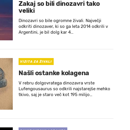
Zakaj so bili dinozavri tako
veliki
Dinozavri so bile ogromne živali. Največji
odkriti dinozaver, ki so ga leta 2014 odkrili v
Argentini, je bil dolg kar 4…
VIZITA ZA ŽIVALI
Našli ostanke kolagena
V rebru dolgovratega dinozavra vrste
Lufengousaurus so odkrili najstarejše mehko
tkivo, saj je staro več kot 195 milijo…