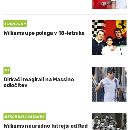
MOJ SANJ
FORMULA 1
Williams upe polaga v 18-letnika
F1
Dirkači reagirali na Massino
odločitev
REKORDNI POSTANEK
Williams neuradno hitrejši od Red